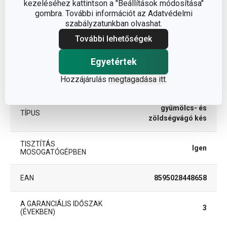
kezeléséhez kattintson a "Beállítások módosítása"
gombra. További információt az Adatvédelmi
szabályzatunkban olvashat.
ANYAG
műanyag
További lehetőségek
BESOROLÁS
kések
Egyetértek
Hozzájárulás
megtagadása itt
.
TERMÉKCSALÁD
PRESTO
gyümölcs- és
TÍPUS
zöldségvágó kés
TISZTÍTÁS
Igen
MOSOGATÓGÉPBEN
EAN
8595028448658
A GARANCIÁLIS IDŐSZAK
3
(ÉVEKBEN)