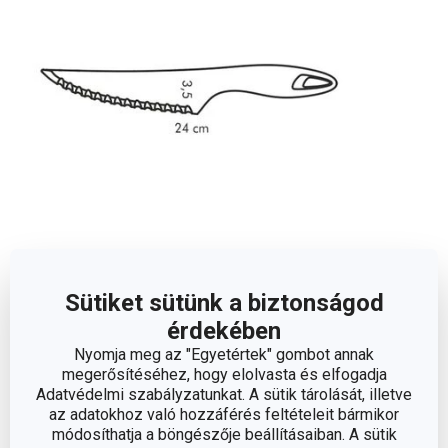
Méretek
Sütiket sütünk a biztonságod
A TERMÉK HOSSZA (CM)
24
érdekében
Nyomja meg az "Egyetértek" gombot annak
megerősítéséhez, hogy elolvasta és elfogadja
PENGE HOSSZA (CM)
14
Adatvédelmi szabályzatunkat. A sütik tárolását, illetve
az adatokhoz való hozzáférés feltételeit bármikor
módosíthatja a böngészője beállításaiban. A sütik
Egyéb paraméterek