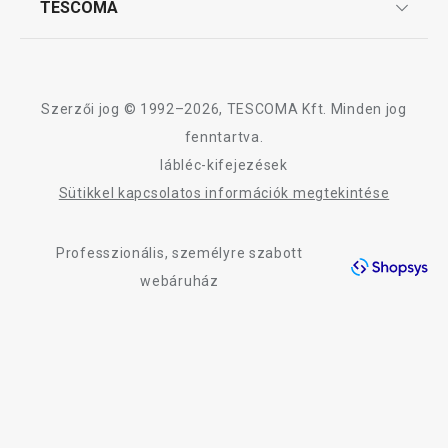
TESCOMA
Reklamáció és termékvisszaküldés
Karrier
TESCOMA garancia és szerviz
Rólunk
Design
Szerzői jog © 1992–2026, TESCOMA Kft. Minden jog
Minőség
fenntartva.
lábléc-kifejezések
Blog
Sütikkel kapcsolatos információk megtekintése
Kapcsolat
Professzionális, személyre szabott
Adatkezelési Tájékoztató
webáruház
Akadálymentességi nyilatkozat
PRESTO cseresznye- és
PRESTO jégkocka
olivamagozó
288 db
3 280 Ft
1 050 Ft
Elérhető a webáruházban
Elérhető a webáruh
8 márkaboltban elérhető
11 márkaboltban el