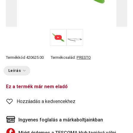
Termékkód
420625.00
Termékcsalád:
PRESTO
Leírás
Ez a termék már nem eladó
Hozzáadás a kedvencekhez
Ingyenes foglalás a márkaboltjainkban
Miért érdemes a TESCOMA klub tagjává válni