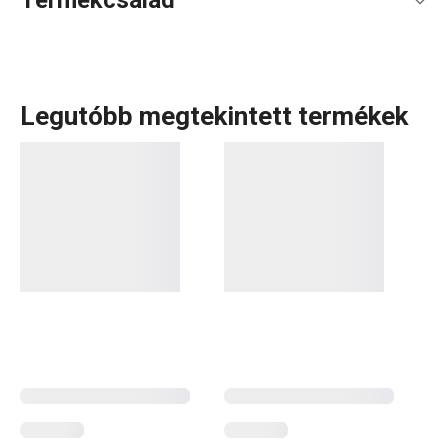
Termékcsalád
Legutóbb megtekintett termékek
A rendkívül sok tagot számláló PRESTO termékcsaládba
olyan alapvető, praktikus
konyhai eszközök
tartoznak,
amelyeket minőségi anyagokból készítünk és mégis
megfizethetők. A PRESTO eszközök közt
hámozókat
,
palacknyitókat
,
merőkanalakat
,
szűrőket
,
késeket
és sok
más konyhai felszerelést találsz. A PRESTO konyhai
eszközök megkönnyítik a munkát a tapasztalt és a kezdő
szakácsoknak is.
Konyhai eszközök