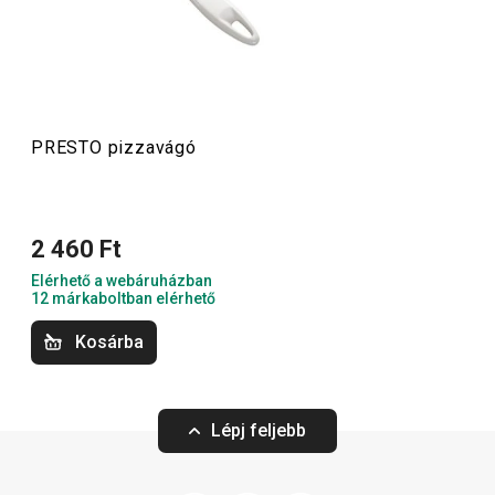
palacknyitókat
,
merőkanalakat
,
szűrőket
,
késeket
és sok
más konyhai felszerelést találsz. A PRESTO konyhai
eszközök megkönnyítik a munkát a tapasztalt és a kezdő
szakácsoknak is.
PRESTO pizzavágó
Konyhai eszközök
2 460 Ft
Italok
Elérhető a webáruházban
12 márkaboltban elérhető
Főzés
Kosárba
Háztartás
Lépj feljebb
Szeletelés