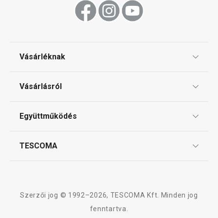
Tálalás
Sütés
Vásárléknak
Ajándékutalványok
Mosogatás és takarítás
Vásárlásról
Tescoma klub
ÁSZF
Együttműködés
Gyakori kérdések
Szállítási díjak és fizetési módok
Affiliate program
TESCOMA
Reklamáció és termékvisszaküldés
Karrier
TESCOMA garancia és szerviz
Rólunk
Design
Szerzői jog © 1992–2026, TESCOMA Kft. Minden jog
Minőség
fenntartva.