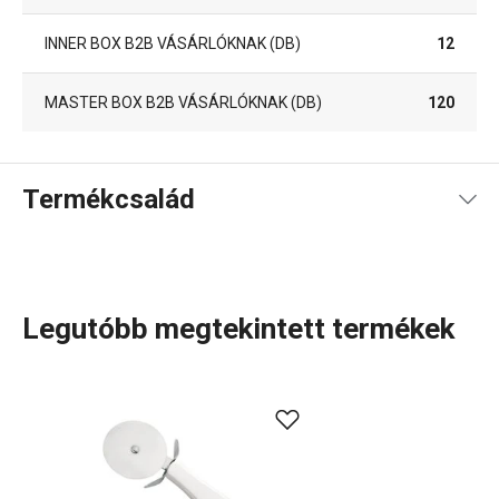
INNER BOX B2B VÁSÁRLÓKNAK (DB)
12
MASTER BOX B2B VÁSÁRLÓKNAK (DB)
120
Termékcsalád
Legutóbb megtekintett termékek
A rendkívül sok tagot számláló PRESTO termékcsaládba
olyan alapvető, praktikus
konyhai eszközök
tartoznak,
amelyeket minőségi anyagokból készítünk és mégis
megfizethetők. A PRESTO eszközök közt
hámozókat
,