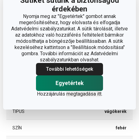
Sütiket sütünk a biztonságod
érdekében
ÁTMÉRŐ (CM)
7
Nyomja meg az "Egyetértek" gombot annak
megerősítéséhez, hogy elolvasta és elfogadja
Adatvédelmi szabályzatunkat. A sütik tárolását, illetve
Egyéb paraméterek
az adatokhoz való hozzáférés feltételeit bármikor
módosíthatja a böngészője beállításaiban. A sütik
kezeléséhez kattintson a "Beállítások módosítása"
műanyag,
ANYAG
gombra. További információt az Adatvédelmi
rozsdamentes acél
szabályzatunkban olvashat.
További lehetőségek
eszközök
BESOROLÁS
szeleteléshez
Egyetértek
Hozzájárulás
megtagadása itt
.
TERMÉKCSALÁD
PRESTO
TÍPUS
vágókerék
SZÍN
fehér