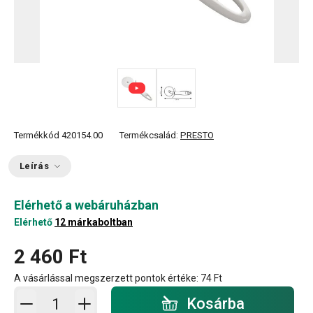
Termékkód
420154.00
Termékcsalád:
PRESTO
Leírás
Elérhető a webáruházban
Elérhető
12 márkaboltban
2 460 Ft
A vásárlással megszerzett pontok értéke:
74 Ft
Kosárba - mennyiség
Kosárba