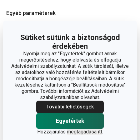
Egyéb paraméterek
ANYAG
műszál, műanyag
Sütiket sütünk a biztonságod
érdekében
lakberendezési
BESOROLÁS
kiegészítők
Nyomja meg az "Egyetértek" gombot annak
megerősítéséhez, hogy elolvasta és elfogadja
Adatvédelmi szabályzatunkat. A sütik tárolását, illetve
TERMÉKCSALÁD
PRESTO
az adatokhoz való hozzáférés feltételeit bármikor
módosíthatja a böngészője beállításaiban. A sütik
kezeléséhez kattintson a "Beállítások módosítása"
TÍPUS
bútoralátét
gombra. További információt az Adatvédelmi
szabályzatunkban olvashat.
SZÍN
bézs
További lehetőségek
EAN
8595028406863
Egyetértek
Hozzájárulás
megtagadása itt
.
A GARANCIÁLIS IDŐSZAK
2