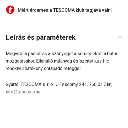
Miért érdemes a TESCOMA klub tagjává válni
Leírás és paraméterek
Megvédi a padlót és a szőnyeget a sérülésektől a bútor
mozgatásakor. Ellenálló műanyag és szintetikus filc
rendkívül hatékony öntapadó réteggel.
Gyártó: TESCOMA s. r. o., U Tescomy 241, 760 01 Zlín;
info@tescoma.hu