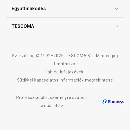
Sütés
ÁSZF
Együttműködés
Gyakori kérdések
Szállítási díjak és fizetési módok
Mosogatás és takarítás
Affiliate program
TESCOMA
Reklamáció és termékvisszaküldés
Karrier
TESCOMA garancia és szerviz
Rólunk
Design
Szerzői jog © 1992–2026, TESCOMA Kft. Minden jog
Minőség
fenntartva.
lábléc-kifejezések
Blog
Sütikkel kapcsolatos információk megtekintése
Kapcsolat
Professzionális, személyre szabott
Adatkezelési Tájékoztató
webáruház
Akadálymentességi nyilatkozat
PRESTO cseresznye- és
PRESTO jégkocka
olivamagozó
288 db