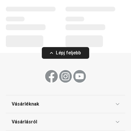
Konyhai eszközök
Italok
Lépj feljebb
Főzés
Háztartás
Szeletelés
Vásárléknak
Tálalás
Ajándékutalványok
Vásárlásról
Tescoma klub