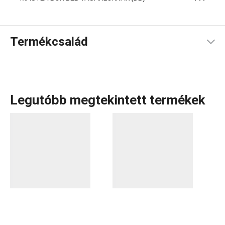
Termékcsalád
Legutóbb megtekintett termékek
A rendkívül sok tagot számláló PRESTO termékcsaládba
olyan alapvető, praktikus
konyhai eszközök
tartoznak,
amelyeket minőségi anyagokból készítünk és mégis
megfizethetők. A PRESTO eszközök közt
hámozókat
,
palacknyitókat
,
merőkanalakat
,
szűrőket
,
késeket
és sok
más konyhai felszerelést találsz. A PRESTO konyhai
eszközök megkönnyítik a munkát a tapasztalt és a kezdő
szakácsoknak is.