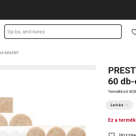
zkodik
Ugrás a fő tartalomhoz
Ugrás a navigációhoz
Ugrás a kereséshez
os készlet
PRESTO
60 db-
Termékkód
420
Leírás
Ez a termék
Hozzáa