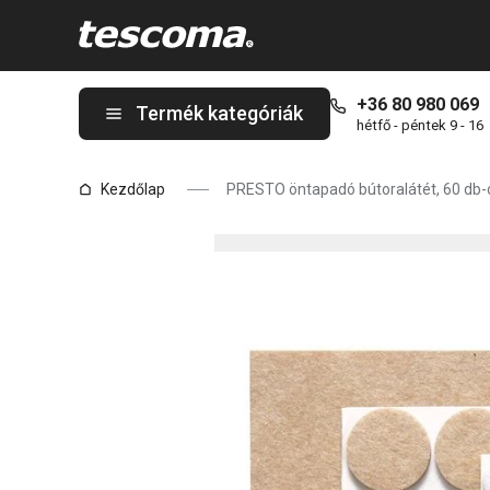
A PRESTO öntapadó bútoralátét, 60 db-os készlet oldalon tartó
+36 80 980 069
Termék kategóriák
hétfő - péntek 9 - 16
Kezdőlap
PRESTO öntapadó bútoralátét, 60 db-