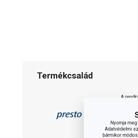
Termékcsalád
A rendk
amelyek
palackn
eszközö
Nyomja meg a
Adatvédelmi sza
bármikor módosít