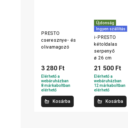
Újdonság
Ingyen szállítás
PRESTO
i-PRESTO
cseresznye- és
kétoldalas
olivamagozó
serpenyő
ø 26 cm
3 280 Ft
21 500 Ft
Elérhető a
Elérhető a
webáruházban
webáruházban
8 márkaboltban
12 márkaboltban
elérhető
elérhető
Kosárba
Kosárba