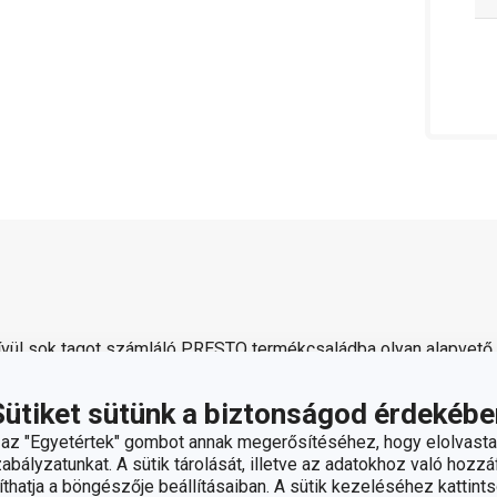
ívül sok tagot számláló PRESTO termékcsaládba olyan alapvető,
et minőségi anyagokból készítünk és mégis megfizethetők. 
yitókat
,
merőkanalakat
,
szűrőket
,
késeket
és sok más konyhai fe
Sütiket sütünk a biztonságod érdekébe
k megkönnyítik a munkát a tapasztalt és a kezdő szakácsoknak
z "Egyetértek" gombot annak megerősítéséhez, hogy elolvasta
bályzatunkat. A sütik tárolását, illetve az adatokhoz való hozzáf
hatja a böngészője beállításaiban. A sütik kezeléséhez kattints