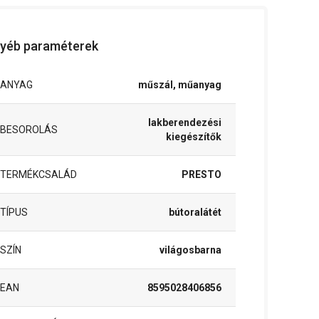
yéb paraméterek
ANYAG
műszál, műanyag
lakberendezési
BESOROLÁS
kiegészítők
TERMÉKCSALÁD
PRESTO
TÍPUS
bútoralátét
SZÍN
világosbarna
EAN
8595028406856