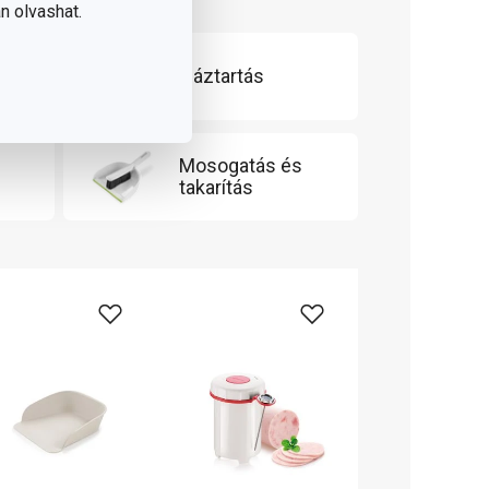
n olvashat.
Háztartás
Mosogatás és
takarítás