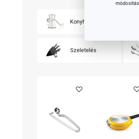
módosítása
Konyhai eszközök
Szeletelés