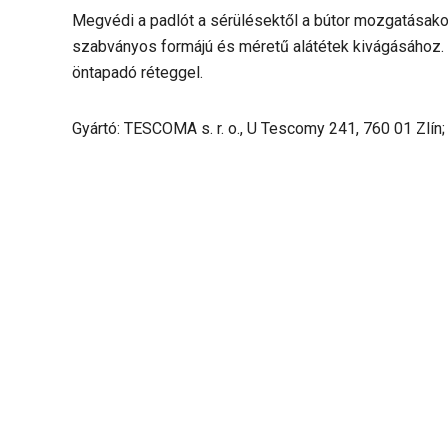
Megvédi a padlót a sérülésektől a bútor mozgatásako
szabványos formájú és méretű alátétek kivágásához. 
öntapadó réteggel.
Gyártó: TESCOMA s. r. o., U Tescomy 241, 760 01 Zlín