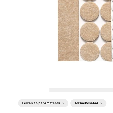
Leírás és paraméterek
Termékcsalád