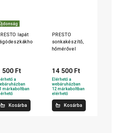
Újdonság
RESTO lapát
PRESTO
ágódeszkákho
sonkakészítő,
hőmérővel
 500 Ft
14 500 Ft
lérhető a
Elérhető a
ebáruházban
webáruházban
1 márkaboltban
12 márkaboltban
lérhető
elérhető
Kosárba
Kosárba