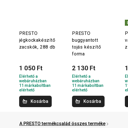
PRESTO
PRESTO
P
jégkockakészítő
buggyantott
v
zacskók, 288 db
tojás készítő
z
forma
1 050 Ft
2 130 Ft
1
Elérhető a
Elérhető a
E
webáruházban
webáruházban
w
11 márkaboltban
11 márkaboltban
1
elérhető
elérhető
e
Kosárba
Kosárba
A PRESTO termékcsalád összes terméke