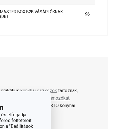
MASTER BOX B2B VÁSÁRLÓKNAK
96
(DB)
 praktikus
konyhai eszközök
tartoznak,
A PRESTO eszközök közt
hámozókat
,
lszerelést találsz. A PRESTO konyhai
n
 is.
 és elfogadja
érés feltételeit
on a "Beállítások