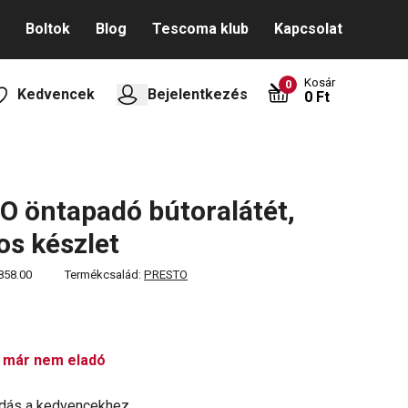
Boltok
Blog
Tescoma klub
Kapcsolat
Kosár
0
Kedvencek
Bejelentkezés
0 Ft
 öntapadó bútoralátét,
os készlet
858.00
Termékcsalád:
PRESTO
 már nem eladó
dás a kedvencekhez