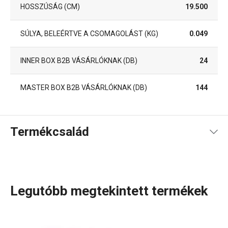
HOSSZÚSÁG (CM)
19.500
SÚLYA, BELEÉRTVE A CSOMAGOLÁST (KG)
0.049
INNER BOX B2B VÁSÁRLÓKNAK (DB)
24
MASTER BOX B2B VÁSÁRLÓKNAK (DB)
144
Termékcsalád
Legutóbb megtekintett termékek
A rendkívül sok tagot számláló PRESTO termékcsaládba