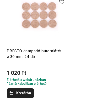
olyan alapvető, praktikus
konyhai eszközök
tartoznak,
amelyeket minőségi anyagokból készítünk és mégis
megfizethetők. A PRESTO eszközök közt
hámozókat
,
palacknyitókat
,
merőkanalakat
,
szűrőket
,
késeket
és sok
más konyhai felszerelést találsz. A PRESTO konyhai
eszközök megkönnyítik a munkát a tapasztalt és a kezdő
szakácsoknak is.
PRESTO öntapadó bútoralátét
ø 30 mm, 24 db
Konyhai eszközök
1 020 Ft
Főzés
Elérhető a webáruházban
12 márkaboltban elérhető
Italok
Kosárba
Háztartás