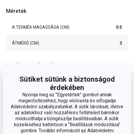
Méretek
A TERMÉK MAGASSÁGA (CM)
0.5
ÁTMÉRŐ (CM)
3
Egyéb paraméterek
Sütiket sütünk a biztonságod
ANYAG
műszál
érdekében
Nyomja meg az "Egyetértek" gombot annak
lakberendezési
megerősítéséhez, hogy elolvasta és elfogadja
BESOROLÁS
kiegészítők
Adatvédelmi szabályzatunkat. A sütik tárolását, illetve
az adatokhoz való hozzáférés feltételeit bármikor
módosíthatja a böngészője beállításaiban. A sütik
TERMÉKCSALÁD
PRESTO
kezeléséhez kattintson a "Beállítások módosítása"
gombra. További információt az Adatvédelmi