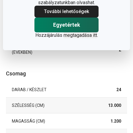
TÍPUS
bútoralátét
szabályzatunkban olvashat.
További lehetőségek
SZÍN
világosbarna
Egyetértek
EAN
8595028491234
Hozzájárulás
megtagadása itt
.
A GARANCIÁLIS IDŐSZAK
2
(ÉVEKBEN)
Csomag
DARAB / KÉSZLET
24
SZÉLESSÉG (CM)
13.000
MAGASSÁG (CM)
1.200