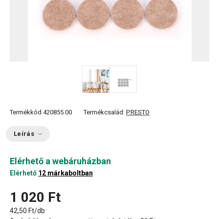
Termékkód
420855.00
Termékcsalád:
PRESTO
Leírás
Elérhető a webáruházban
Elérhető
12 márkaboltban
1 020 Ft
42,50 Ft/db