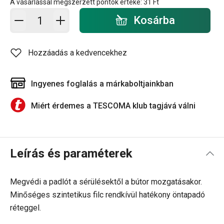
A vásárlással megszerzett pontok értéke:
31 Ft
Kosárba - mennyiség
Kosárba
Hozzáadás a kedvencekhez
Ingyenes foglalás a márkaboltjainkban
Miért érdemes a TESCOMA klub tagjává válni
Leírás és paraméterek
Megvédi a padlót a sérülésektől a bútor mozgatásakor.
Minőséges szintetikus filc rendkívül hatékony öntapadó
réteggel.