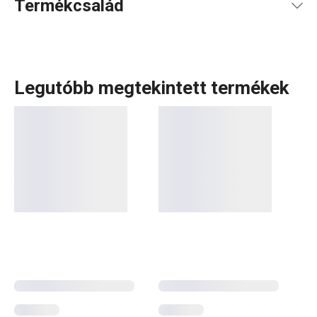
Termékcsalád
Legutóbb megtekintett termékek
A rendkívül sok tagot számláló PRESTO termékcsaládba
olyan alapvető, praktikus
konyhai eszközök
tartoznak,
amelyeket minőségi anyagokból készítünk és mégis
megfizethetők. A PRESTO eszközök közt
hámozókat
,
palacknyitókat
,
merőkanalakat
,
szűrőket
,
késeket
és sok
más konyhai felszerelést találsz. A PRESTO konyhai
eszközök megkönnyítik a munkát a tapasztalt és a kezdő
szakácsoknak is.
Konyhai eszközök