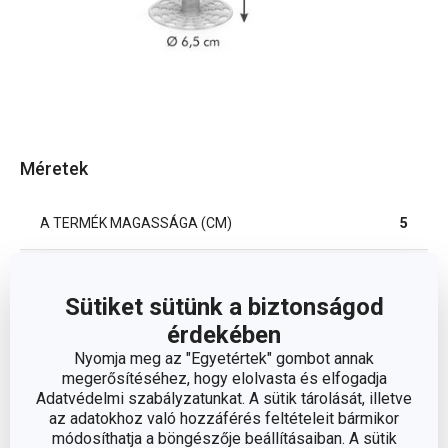
Méretek
A TERMÉK MAGASSÁGA (CM)
5
ÁTMÉRŐ (CM)
6.5
Sütiket sütünk a biztonságod
érdekében
Egyéb paraméterek
Nyomja meg az "Egyetértek" gombot annak
megerősítéséhez, hogy elolvasta és elfogadja
Adatvédelmi szabályzatunkat. A sütik tárolását, illetve
ANYAG
műanyag
az adatokhoz való hozzáférés feltételeit bármikor
módosíthatja a böngészője beállításaiban. A sütik