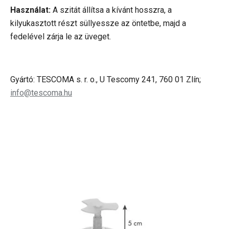
Használat:
A szitát állítsa a kívánt hosszra, a
kilyukasztott részt süllyessze az öntetbe, majd a
fedelével zárja le az üveget.
Gyártó: TESCOMA s. r. o., U Tescomy 241, 760 01 Zlín;
info@tescoma.hu