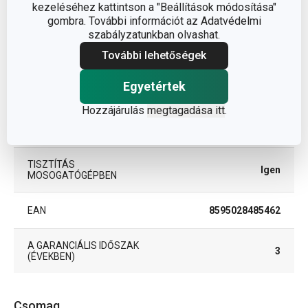
kezeléséhez kattintson a "Beállítások módosítása"
konyhai
BESOROLÁS
gombra. További információt az Adatvédelmi
segédeszközök
szabályzatunkban olvashat.
További lehetőségek
TERMÉKCSALÁD
PRESTO
Egyetértek
TÍPUS
segédeszköz
Hozzájárulás
megtagadása itt
.
SZÍN
világoszöld
TISZTÍTÁS
Igen
MOSOGATÓGÉPBEN
EAN
8595028485462
A GARANCIÁLIS IDŐSZAK
3
(ÉVEKBEN)
Csomag