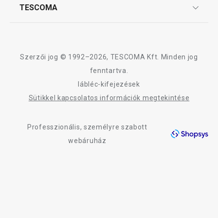
Affiliate program
TESCOMA
Reklamáció és termékvisszaküldés
Karrier
TESCOMA garancia és szerviz
Rólunk
Design
Szerzői jog © 1992–2026, TESCOMA Kft. Minden jog
Minőség
fenntartva.
lábléc-kifejezések
Blog
Sütikkel kapcsolatos információk megtekintése
Kapcsolat
Professzionális, személyre szabott
Adatkezelési Tájékoztató
webáruház
Akadálymentességi nyilatkozat
PRESTO cseresznye- és
PRESTO jégkocka
olivamagozó
288 db
3 280 Ft
1 050 Ft
Elérhető a webáruházban
Elérhető a webáruh
8 márkaboltban elérhető
11 márkaboltban el