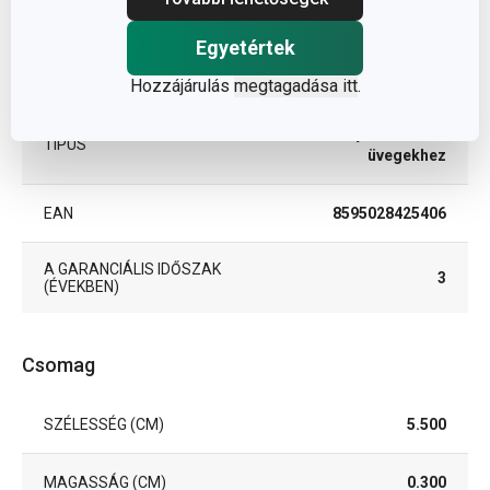
BESOROLÁS
segédeszközök
Egyetértek
TERMÉKCSALÁD
PRESTO
Hozzájárulás
megtagadása itt
.
nyitó befőttes
TÍPUS
üvegekhez
EAN
8595028425406
A GARANCIÁLIS IDŐSZAK
3
(ÉVEKBEN)
Csomag
SZÉLESSÉG (CM)
5.500
MAGASSÁG (CM)
0.300