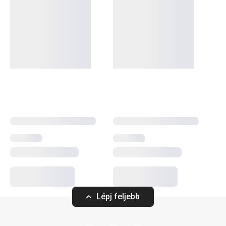
A rendkívül sok tagot számláló PRESTO termékcsaládba
olyan alapvető, praktikus
konyhai eszközök
tartoznak,
amelyeket minőségi anyagokból készítünk és mégis
megfizethetők. A PRESTO eszközök közt
hámozókat
,
palacknyitókat
,
merőkanalakat
,
szűrőket
,
késeket
és sok
más konyhai felszerelést találsz. A PRESTO konyhai
eszközök megkönnyítik a munkát a tapasztalt és a kezdő
szakácsoknak is.
Konyhai eszközök
Italok
Lépj feljebb
Főzés