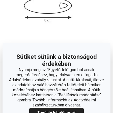
Méretek
Sütiket sütünk a biztonságod
érdekében
A TERMÉK HOSSZA (CM)
8
Nyomja meg az "Egyetértek" gombot annak
megerősítéséhez, hogy elolvasta és elfogadja
Adatvédelmi szabályzatunkat. A sütik tárolását, illetve
Egyéb paraméterek
az adatokhoz való hozzáférés feltételeit bármikor
módosíthatja a böngészője beállításaiban. A sütik
kezeléséhez kattintson a "Beállítások módosítása"
ANYAG
fém
gombra. További információt az Adatvédelmi
szabályzatunkban olvashat.
konyhai
További lehetőségek