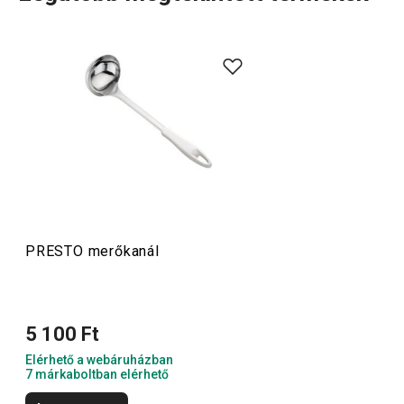
A rendkívül sok tagot számláló PRESTO termékcsaládba
olyan alapvető, praktikus
konyhai eszközök
tartoznak,
amelyeket minőségi anyagokból készítünk és mégis
megfizethetők. A PRESTO eszközök közt
hámozókat
,
palacknyitókat
,
merőkanalakat
,
szűrőket
,
késeket
és sok
más konyhai felszerelést találsz. A PRESTO konyhai
eszközök megkönnyítik a munkát a tapasztalt és a kezdő
szakácsoknak is.
PRESTO merőkanál
Konyhai eszközök
5 100 Ft
Főzés
Elérhető a webáruházban
7 márkaboltban elérhető
Italok