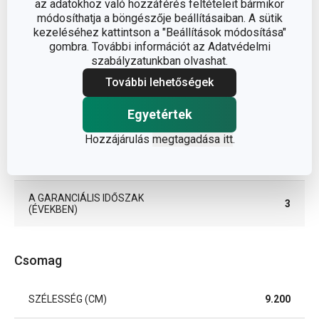
TERMÉKCSALÁD
PRESTO
az adatokhoz való hozzáférés feltételeit bármikor
módosíthatja a böngészője beállításaiban. A sütik
kezeléséhez kattintson a "Beállítások módosítása"
TÍPUS
merőkanál
gombra. További információt az Adatvédelmi
szabályzatunkban olvashat.
SZÍN
rozsdamentes acél
További lehetőségek
Egyetértek
TISZTÍTÁS
Igen
MOSOGATÓGÉPBEN
Hozzájárulás
megtagadása itt
.
EAN
8595028425420
A GARANCIÁLIS IDŐSZAK
3
(ÉVEKBEN)
Csomag
SZÉLESSÉG (CM)
9.200