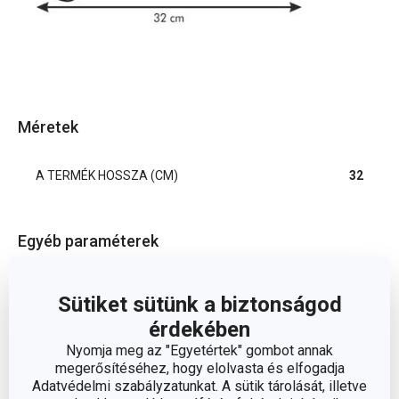
Méretek
A TERMÉK HOSSZA (CM)
32
Egyéb paraméterek
műanyag,
ANYAG
Sütiket sütünk a biztonságod
rozsdamentes acél
érdekében
Nyomja meg az "Egyetértek" gombot annak
BESOROLÁS
főzőeszközök
megerősítéséhez, hogy elolvasta és elfogadja
Adatvédelmi szabályzatunkat. A sütik tárolását, illetve