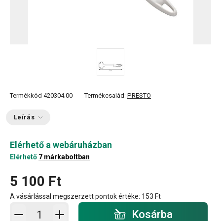
Termékkód
420304.00
Termékcsalád:
PRESTO
Leírás
Elérhető a webáruházban
Elérhető
7 márkaboltban
5 100 Ft
A vásárlással megszerzett pontok értéke:
153 Ft
Kosárba - mennyiség
Kosárba