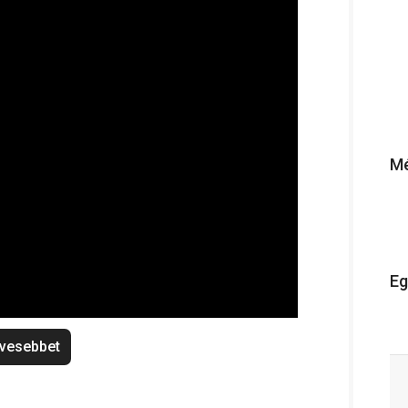
Mé
Eg
vesebbet