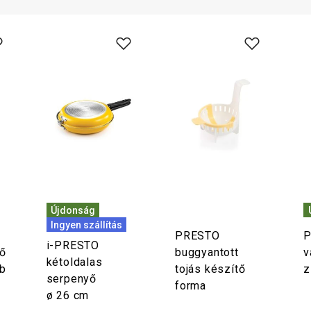
Újdonság
Ingyen szállítás
PRESTO
P
i-PRESTO
ő
buggyantott
v
kétoldalas
b
tojás készítő
z
serpenyő
forma
ø 26 cm