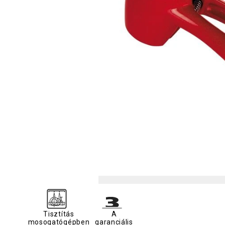
Tisztítás
A
mosogatógépben
garanciális