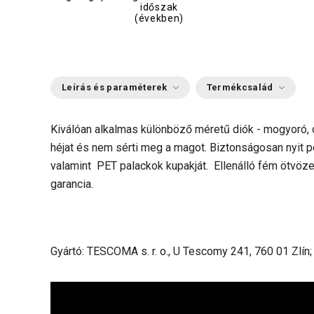
időszak
(években)
Leírás és paraméterek
Termékcsalád
Kiválóan alkalmas különböző méretű diók - mogyoró, di
héjat és nem sérti meg a magot. Biztonságosan nyit
valamint PET palackok kupakját. Ellenálló fém ötvöz
garancia.
Gyártó: TESCOMA s. r. o., U Tescomy 241, 760 01 Zlín