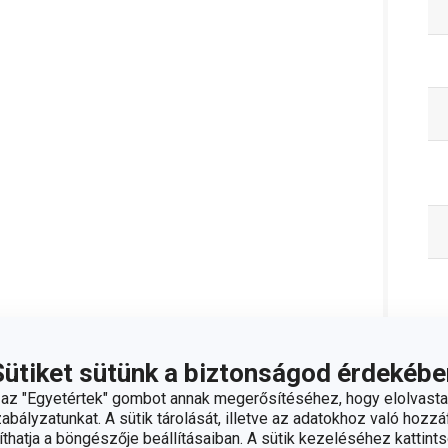
Sütiket sütünk a biztonságod érdekébe
C
z "Egyetértek" gombot annak megerősítéséhez, hogy elolvasta
bályzatunkat. A sütik tárolását, illetve az adatokhoz való hozzáf
hatja a böngészője beállításaiban. A sütik kezeléséhez kattints