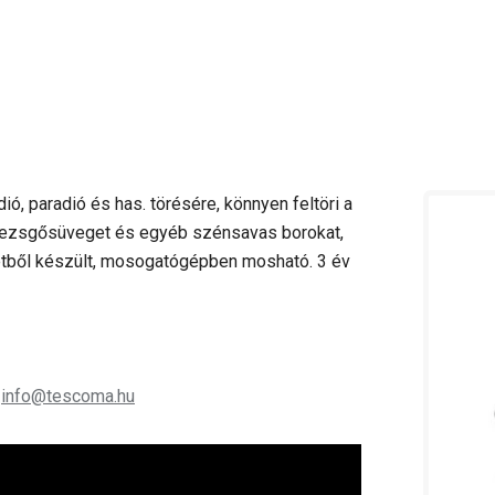
ó, paradió és has. törésére, könnyen feltöri a
 pezsgősüveget és egyéb szénsavas borokat,
etből készült, mosogatógépben mosható. 3 év
;
info@tescoma.hu