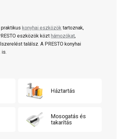
 praktikus
konyhai eszközök
tartoznak,
A PRESTO eszközök közt
hámozókat
,
lszerelést találsz. A PRESTO konyhai
 is.
Háztartás
Mosogatás és
takarítás