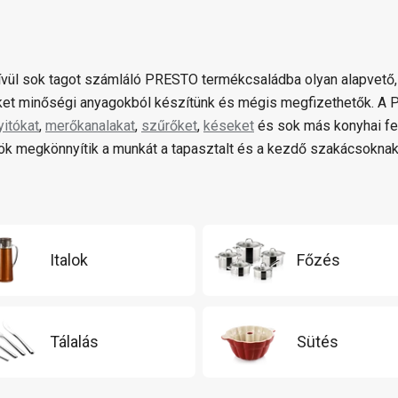
ívül sok tagot számláló PRESTO termékcsaládba olyan alapvető,
et minőségi anyagokból készítünk és mégis megfizethetők. 
yitókat
,
merőkanalakat
,
szűrőket
,
késeket
és sok más konyhai fe
k megkönnyítik a munkát a tapasztalt és a kezdő szakácsoknak
Italok
Főzés
Tálalás
Sütés