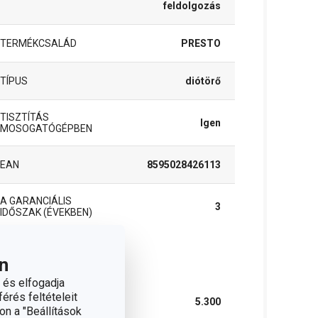
feldolgozás
TERMÉKCSALÁD
PRESTO
TÍPUS
diótörő
TISZTÍTÁS
Igen
MOSOGATÓGÉPBEN
EAN
8595028426113
A GARANCIÁLIS
3
IDŐSZAK (ÉVEKBEN)
n
somag
 és elfogadja
érés feltételeit
SZÉLESSÉG (CM)
5.300
on a "Beállítások