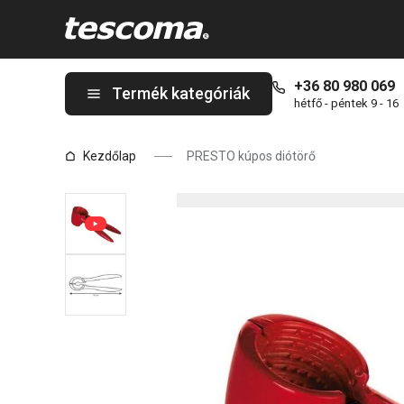
A PRESTO kúpos diótörő oldalon tartózkodik
+36 80 980 069
Termék kategóriák
hétfő - péntek 9 - 16
Kezdőlap
PRESTO kúpos diótörő