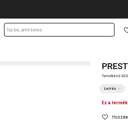
Ugrás a fő tartalomhoz
Ugrás a navigációhoz
Ugrás a kereséshez
PREST
Termékkód
420
Leírás
Ez a termék
Hozzáa