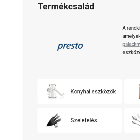
Termékcsalád
A rendk
amelyek
palackn
eszközö
Konyhai eszközök
Szeletelés