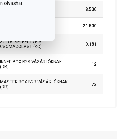
n olvashat.
MAGASSÁG (CM)
8.500
HOSSZÚSÁG (CM)
21.500
SÚLYA, BELEÉRTVE A
0.181
CSOMAGOLÁST (KG)
INNER BOX B2B VÁSÁRLÓKNAK
12
(DB)
MASTER BOX B2B VÁSÁRLÓKNAK
72
(DB)