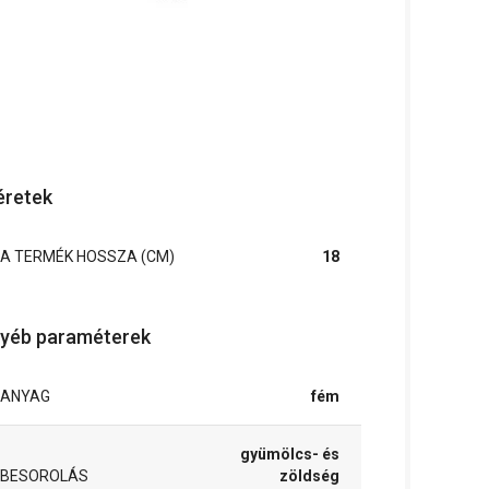
retek
A TERMÉK HOSSZA (CM)
18
yéb paraméterek
ANYAG
fém
gyümölcs- és
BESOROLÁS
zöldség