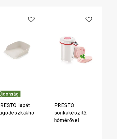
Újdonság
RESTO lapát
PRESTO
ágódeszkákho
sonkakészítő,
hőmérővel