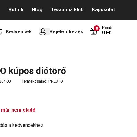
Boltok
Blog
Tescoma klub
Kapcsolat
Kosár
0
Kedvencek
Bejelentkezés
0 Ft
O kúpos diótörő
204.00
Termékcsalád:
PRESTO
 már nem eladó
dás a kedvencekhez