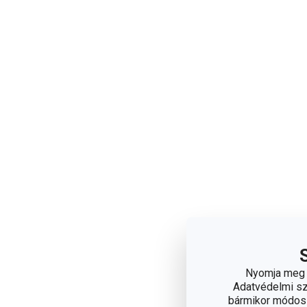
Nyomja meg a
Adatvédelmi sza
bármikor módosít