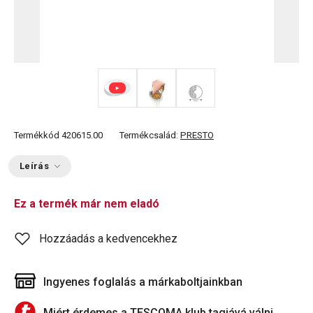
Termékkód
420615.00
Termékcsalád:
PRESTO
Leírás
Ez a termék már nem eladó
Hozzáadás a kedvencekhez
Ingyenes foglalás a márkaboltjainkban
Miért érdemes a TESCOMA klub tagjává válni