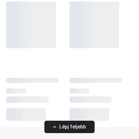
A rendkívül sok tagot számláló PRESTO termékcsaládba
olyan alapvető, praktikus
konyhai eszközök
tartoznak,
amelyeket minőségi anyagokból készítünk és mégis
megfizethetők. A PRESTO eszközök közt
hámozókat
,
palacknyitókat
,
merőkanalakat
,
szűrőket
,
késeket
és sok
más konyhai felszerelést találsz. A PRESTO konyhai
eszközök megkönnyítik a munkát a tapasztalt és a kezdő
szakácsoknak is.
Konyhai eszközök
Főzés
Lépj feljebb
Italok