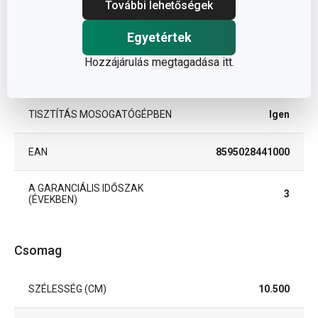
BESOROLÁS
főzőeszközök
További lehetőségek
Egyetértek
TERMÉKCSALÁD
PRESTO
Hozzájárulás
megtagadása itt
.
TÍPUS
tésztaszűrő
TISZTÍTÁS MOSOGATÓGÉPBEN
Igen
EAN
8595028441000
A GARANCIÁLIS IDŐSZAK
3
(ÉVEKBEN)
Csomag
SZÉLESSÉG (CM)
10.500