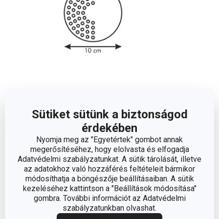
Méretek
Sütiket sütünk a biztonságod
érdekében
ÁTMÉRŐ (CM)
10
Nyomja meg az "Egyetértek" gombot annak
megerősítéséhez, hogy elolvasta és elfogadja
Adatvédelmi szabályzatunkat. A sütik tárolását, illetve
Egyéb paraméterek
az adatokhoz való hozzáférés feltételeit bármikor
módosíthatja a böngészője beállításaiban. A sütik
kezeléséhez kattintson a "Beállítások módosítása"
ANYAG
műanyag
gombra. További információt az Adatvédelmi
szabályzatunkban olvashat.