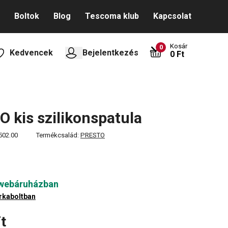
Boltok
Blog
Tescoma klub
Kapcsolat
Kosár
0
Kedvencek
Bejelentkezés
0 Ft
 kis szilikonspatula
502.00
Termékcsalád:
PRESTO
 webáruházban
rkaboltban
t