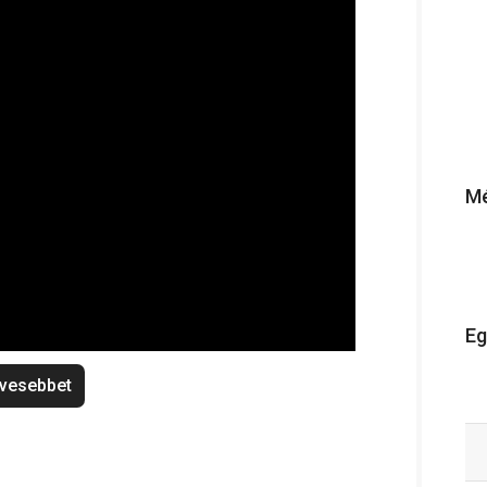
Mé
Eg
vesebbet