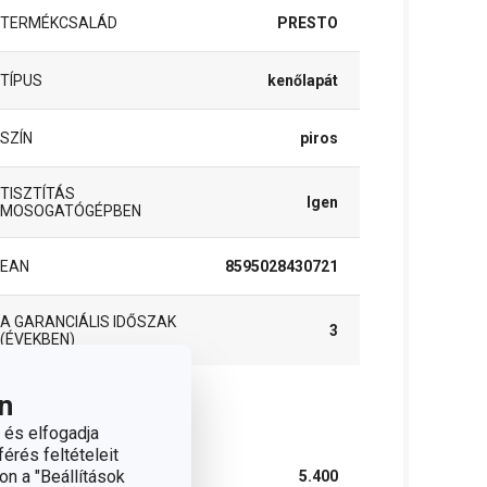
TERMÉKCSALÁD
PRESTO
TÍPUS
kenőlapát
SZÍN
piros
TISZTÍTÁS
Igen
MOSOGATÓGÉPBEN
EAN
8595028430721
A GARANCIÁLIS IDŐSZAK
3
(ÉVEKBEN)
n
somag
 és elfogadja
érés feltételeit
on a "Beállítások
SZÉLESSÉG (CM)
5.400