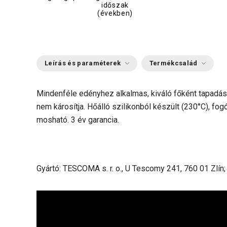
időszak
(években)
Leírás és paraméterek
Termékcsalád
Mindenféle edényhez alkalmas, kiváló főként tapadás
nem károsítja. Hőálló szilikonból készült
(230°C), fo
mosható. 3 év garancia.
Gyártó: TESCOMA s. r. o., U Tescomy 241, 760 01 Zlín