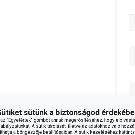
Sütiket sütünk a biztonságod érdekébe
C
z "Egyetértek" gombot annak megerősítéséhez, hogy elolvasta
bályzatunkat. A sütik tárolását, illetve az adatokhoz való hozzáf
hatja a böngészője beállításaiban. A sütik kezeléséhez kattints