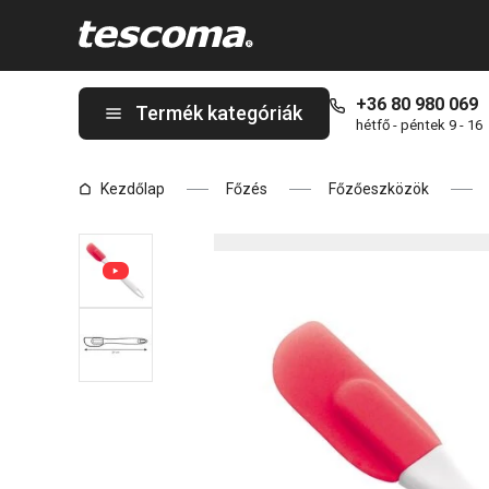
A PRESTO kis szilikonspatula oldalon tartózkodik
+36 80 980 069
Termék kategóriák
hétfő - péntek 9 - 16
Kezdőlap
Főzés
Főzőeszközök