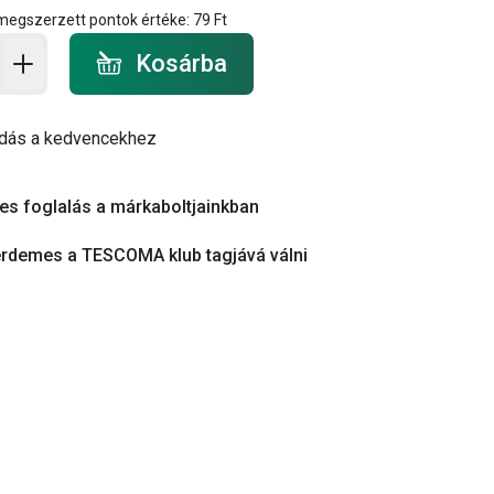
 megszerzett pontok értéke:
79 Ft
a - mennyiség
Kosárba
dás a kedvencekhez
es foglalás a márkaboltjainkban
érdemes a TESCOMA klub tagjává válni