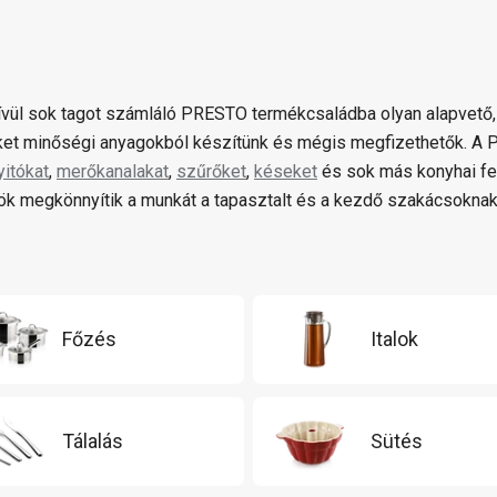
ívül sok tagot számláló PRESTO termékcsaládba olyan alapvető,
et minőségi anyagokból készítünk és mégis megfizethetők. 
yitókat
,
merőkanalakat
,
szűrőket
,
késeket
és sok más konyhai fe
k megkönnyítik a munkát a tapasztalt és a kezdő szakácsoknak
Főzés
Italok
Tálalás
Sütés