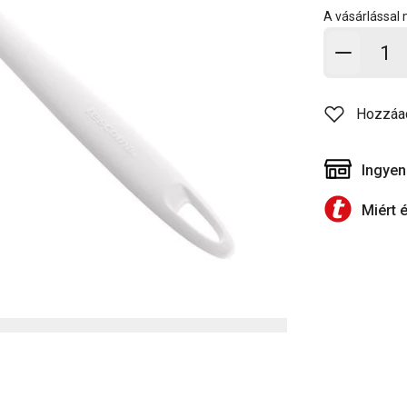
A vásárlással
Kosárb
Hozzáa
Ingyen
Miért 