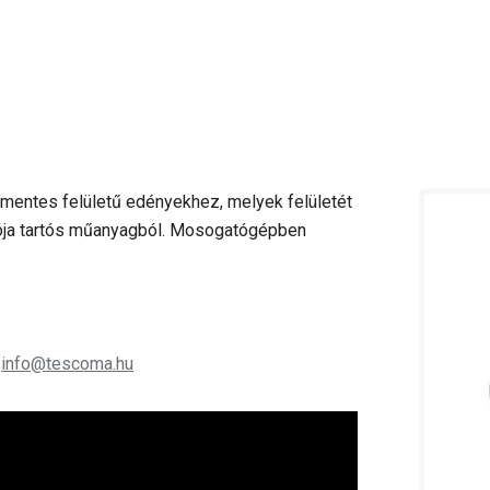
mentes felületű edényekhez, melyek felületét
gója tartós műanyagból. Mosogatógépben
;
info@tescoma.hu