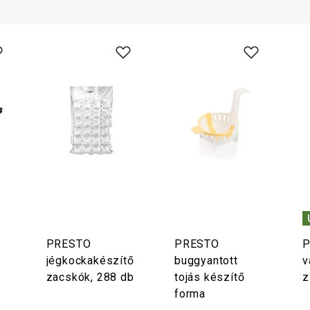
PRESTO
PRESTO
P
jégkockakészítő
buggyantott
v
zacskók, 288 db
tojás készítő
z
forma