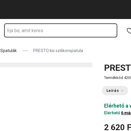
Ugrás a fő tartalomhoz
Ugrás a navigációhoz
Ugrás a kereséshez
Spatulák
PRESTO kis szilikonspatula
PRESTO
Termékkód
420
Leírás
Elérhető a
Elérhető
6 má
2 620 F