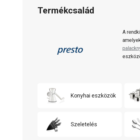
Termékcsalád
A rendk
amelyek
palackn
eszközö
Konyhai eszközök
Szeletelés