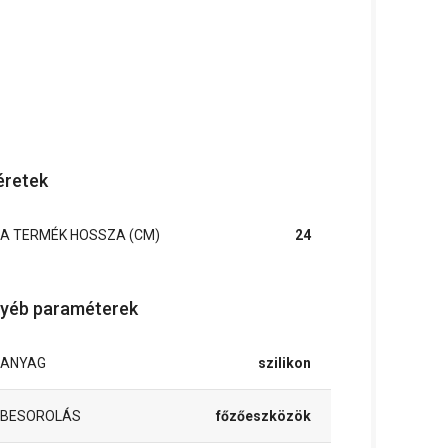
retek
A TERMÉK HOSSZA (CM)
24
yéb paraméterek
ANYAG
szilikon
BESOROLÁS
főzőeszközök