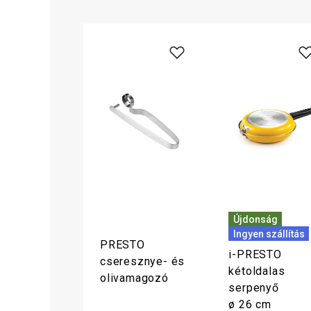
Újdonság
Ingyen szállítás
PRESTO
i-PRESTO
cseresznye- és
kétoldalas
olivamagozó
serpenyő
ø 26 cm