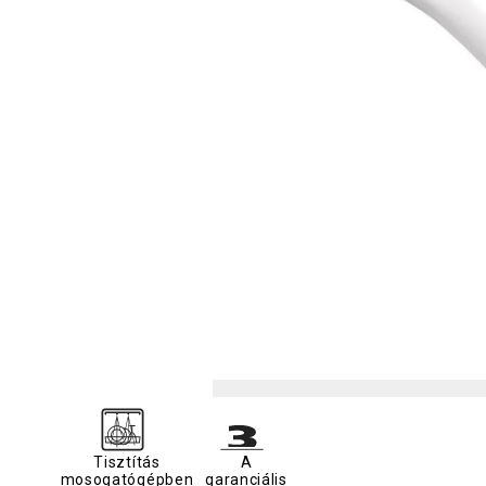
Tisztítás
A
mosogatógépben
garanciális