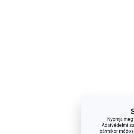
Nyomja meg a
Adatvédelmi sza
bármikor módosít