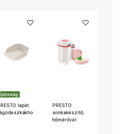
Újdonság
RESTO lapát
PRESTO
ágódeszkákho
sonkakészítő,
hőmérővel