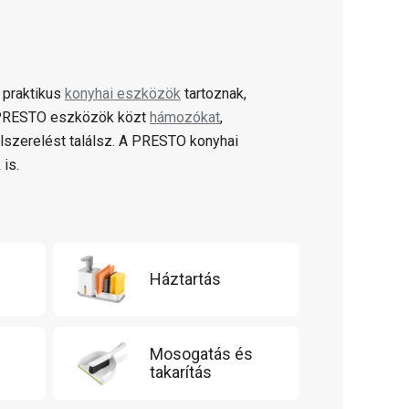
 praktikus
konyhai eszközök
tartoznak,
A PRESTO eszközök közt
hámozókat
,
lszerelést találsz. A PRESTO konyhai
 is.
Háztartás
Mosogatás és
takarítás