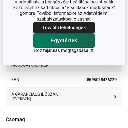
segédeszközök
módosíthatja a böngészője beállításaiban. A sütik
kezeléséhez kattintson a "Beállítások módosítása"
gombra. További információt az Adatvédelmi
TERMÉKCSALÁD
PRESTO
szabályzatunkban olvashat.
További lehetőségek
TÍPUS
adagoló
Egyetértek
SZÍN
rozsdamentes acél
Hozzájárulás
megtagadása itt
.
TISZTÍTÁS
Igen
MOSOGATÓGÉPBEN
EAN
8595028426229
A GARANCIÁLIS IDŐSZAK
3
(ÉVEKBEN)
Csomag