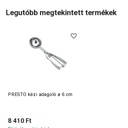
Legutóbb megtekintett termékek
A rendkívül sok tagot számláló PRESTO termékcsaládba
olyan alapvető, praktikus
konyhai eszközök
tartoznak,
amelyeket minőségi anyagokból készítünk és mégis
megfizethetők. A PRESTO eszközök közt
hámozókat
,
palacknyitókat
,
merőkanalakat
,
szűrőket
,
késeket
és sok
más konyhai felszerelést találsz. A PRESTO konyhai
eszközök megkönnyítik a munkát a tapasztalt és a kezdő
szakácsoknak is.
PRESTO kézi adagoló ø 6 cm
Konyhai eszközök
8 410 Ft
Italok