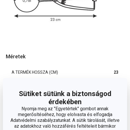
Méretek
A TERMÉK HOSSZA (CM)
23
Sütiket sütünk a biztonságod
Egyéb paraméterek
érdekében
Nyomja meg az "Egyetértek" gombot annak
ANYAG
rozsdamentes acél
megerősítéséhez, hogy elolvasta és elfogadja
Adatvédelmi szabályzatunkat. A sütik tárolását, illetve
konyhai
az adatokhoz való hozzáférés feltételeit bármikor
BESOROLÁS