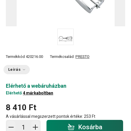
Termékkód
420216.00
Termékcsalád:
PRESTO
Leírás
Elérhető a webáruházban
Elérhető
4 márkaboltban
8 410 Ft
A vásárlással megszerzett pontok értéke:
253 Ft
Kosárba - mennyiség
Kosárba