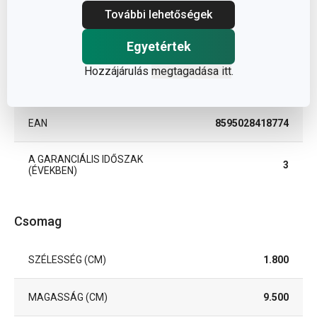
TERMÉKCSALÁD
PRESTO
További lehetőségek
TÍPUS
Hentes kés
Egyetértek
Hozzájárulás
megtagadása itt
.
TISZTÍTÁS
Igen
MOSOGATÓGÉPBEN
EAN
8595028418774
A GARANCIÁLIS IDŐSZAK
3
(ÉVEKBEN)
Csomag
SZÉLESSÉG (CM)
1.800
MAGASSÁG (CM)
9.500