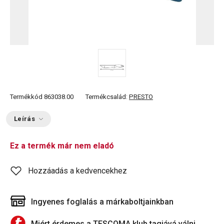
Termékkód
863038.00
Termékcsalád:
PRESTO
Leírás
Ez a termék már nem eladó
Hozzáadás a kedvencekhez
Ingyenes foglalás a márkaboltjainkban
Miért érdemes a TESCOMA klub tagjává válni