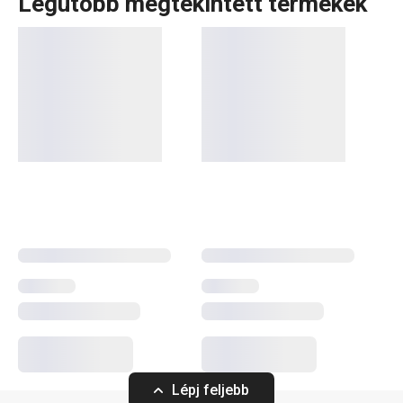
Legutóbb megtekintett termékek
A rendkívül sok tagot számláló PRESTO termékcsaládba
olyan alapvető, praktikus
konyhai eszközök
tartoznak,
amelyeket minőségi anyagokból készítünk és mégis
megfizethetők. A PRESTO eszközök közt
hámozókat
,
palacknyitókat
,
merőkanalakat
,
szűrőket
,
késeket
és sok
más konyhai felszerelést találsz. A PRESTO konyhai
eszközök megkönnyítik a munkát a tapasztalt és a kezdő
szakácsoknak is.
Konyhai eszközök
Italok
Lépj feljebb