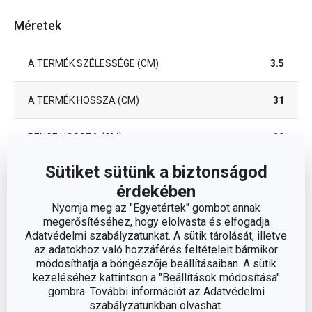
Méretek
A TERMÉK SZÉLESSÉGE (CM)
3.5
A TERMÉK HOSSZA (CM)
31
PENGE HOSSZA (CM)
20
Sütiket sütünk a biztonságod
Egyéb paraméterek
érdekében
Nyomja meg az "Egyetértek" gombot annak
megerősítéséhez, hogy elolvasta és elfogadja
műanyag,
ANYAG
Adatvédelmi szabályzatunkat. A sütik tárolását, illetve
rozsdamentes acél
az adatokhoz való hozzáférés feltételeit bármikor
módosíthatja a böngészője beállításaiban. A sütik
kezeléséhez kattintson a "Beállítások módosítása"
BESOROLÁS
kések
gombra. További információt az Adatvédelmi
szabályzatunkban olvashat.