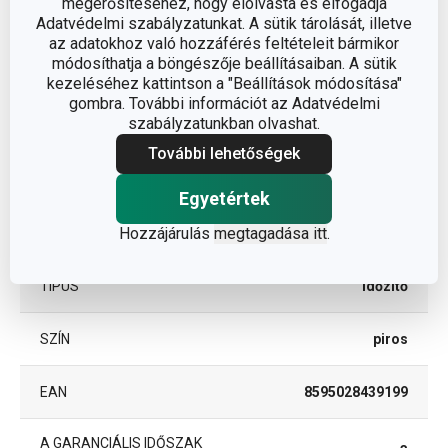
megerősítéséhez, hogy elolvasta és elfogadja
Adatvédelmi szabályzatunkat. A sütik tárolását, illetve
az adatokhoz való hozzáférés feltételeit bármikor
módosíthatja a böngészője beállításaiban. A sütik
Egyéb paraméterek
kezeléséhez kattintson a "Beállítások módosítása"
gombra. További információt az Adatvédelmi
szabályzatunkban olvashat.
ANYAG
műanyag
További lehetőségek
BESOROLÁS
idő mérése
Egyetértek
Hozzájárulás
megtagadása itt
.
TERMÉKCSALÁD
PRESTO
TÍPUS
időzítő
SZÍN
piros
EAN
8595028439199
A GARANCIÁLIS IDŐSZAK