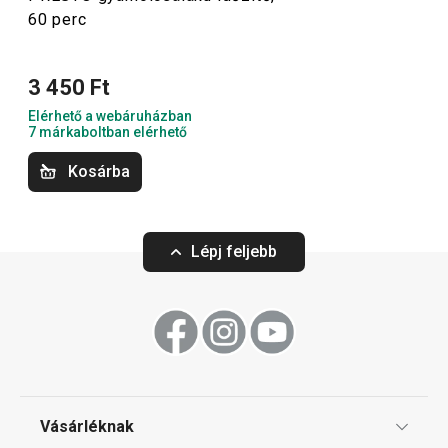
60 perc
Konyhai eszközök
3 450 Ft
Italok
Elérhető a webáruházban
7 márkaboltban elérhető
Főzés
Kosárba
Háztartás
Lépj feljebb
Szeletelés
Tálalás
Sütés
Vásárléknak