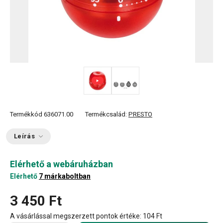
Termékkód
636071.00
Termékcsalád:
PRESTO
Leírás
Elérhető a webáruházban
Elérhető
7 márkaboltban
3 450 Ft
A vásárlással megszerzett pontok értéke:
104 Ft