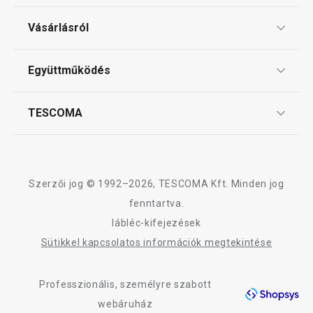
Ajándékutalványok
Mosogatás és takarítás
Vásárlásról
Tescoma klub
ÁSZF
Együttműködés
Gyakori kérdések
Szállítási díjak és fizetési módok
Affiliate program
TESCOMA
Reklamáció és termékvisszaküldés
Karrier
TESCOMA garancia és szerviz
Rólunk
Design
Szerzői jog © 1992–2026, TESCOMA Kft. Minden jog
Minőség
fenntartva.
lábléc-kifejezések
Blog
PRESTO cseresznye- és
PRESTO jégkocka
Sütikkel kapcsolatos információk megtekintése
olivamagozó
288 db
Kapcsolat
Professzionális, személyre szabott
Adatkezelési Tájékoztató
3 280 Ft
1 050 Ft
webáruház