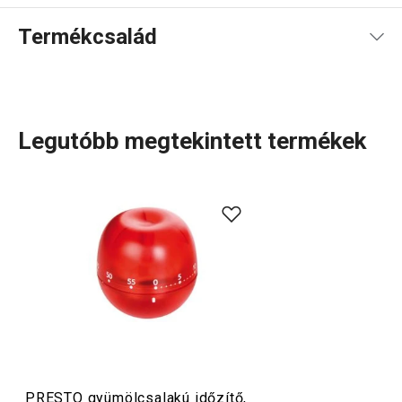
Termékcsalád
Legutóbb megtekintett termékek
A rendkívül sok tagot számláló PRESTO termékcsaládba
olyan alapvető, praktikus
konyhai eszközök
tartoznak,
amelyeket minőségi anyagokból készítünk és mégis
megfizethetők. A PRESTO eszközök közt
hámozókat
,
palacknyitókat
,
merőkanalakat
,
szűrőket
,
késeket
és sok
más konyhai felszerelést találsz. A PRESTO konyhai
eszközök megkönnyítik a munkát a tapasztalt és a kezdő
szakácsoknak is.
PRESTO gyümölcsalakú időzítő,