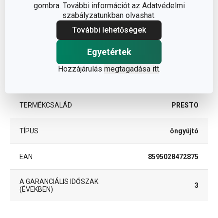
gombra. További információt az Adatvédelmi
szabályzatunkban olvashat.
Egyéb paraméterek
További lehetőségek
ANYAG
műanyag, fém
Egyetértek
Hozzájárulás
megtagadása itt
.
konyha
BESOROLÁS
elrendezése
TERMÉKCSALÁD
PRESTO
TÍPUS
öngyújtó
EAN
8595028472875
A GARANCIÁLIS IDŐSZAK
3
(ÉVEKBEN)