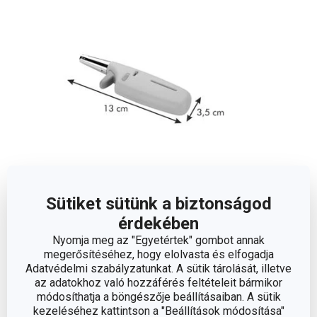
Sütiket sütünk a biztonságod
Méretek
érdekében
Nyomja meg az "Egyetértek" gombot annak
A TERMÉK SZÉLESSÉGE (CM)
3.5
megerősítéséhez, hogy elolvasta és elfogadja
Adatvédelmi szabályzatunkat. A sütik tárolását, illetve
az adatokhoz való hozzáférés feltételeit bármikor
A TERMÉK HOSSZA (CM)
13
módosíthatja a böngészője beállításaiban. A sütik
kezeléséhez kattintson a "Beállítások módosítása"