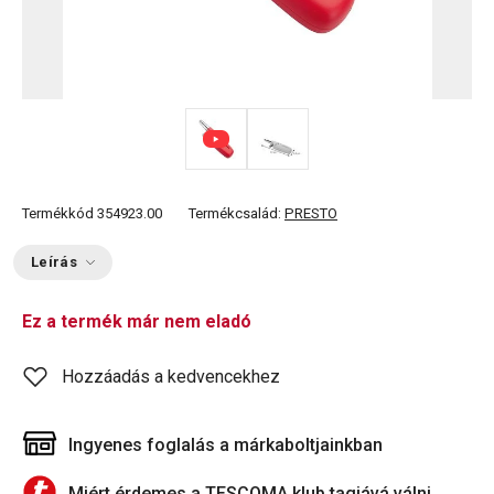
Termékkód
354923.00
Termékcsalád:
PRESTO
Leírás
Ez a termék már nem eladó
Hozzáadás a kedvencekhez
Ingyenes foglalás a márkaboltjainkban
Miért érdemes a TESCOMA klub tagjává válni