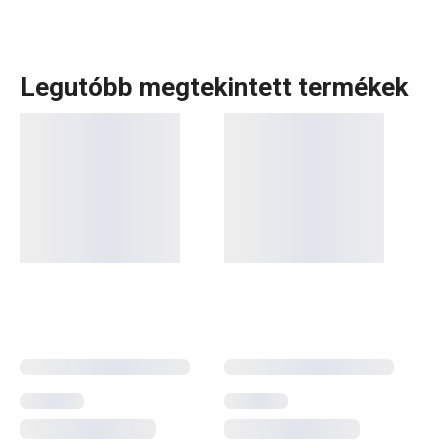
Legutóbb megtekintett termékek
A rendkívül sok tagot számláló PRESTO termékcsaládba
olyan alapvető, praktikus
konyhai eszközök
tartoznak,
amelyeket minőségi anyagokból készítünk és mégis
megfizethetők. A PRESTO eszközök közt
hámozókat
,
palacknyitókat
,
merőkanalakat
,
szűrőket
,
késeket
és sok
más konyhai felszerelést találsz. A PRESTO konyhai
eszközök megkönnyítik a munkát a tapasztalt és a kezdő
szakácsoknak is.
Konyhai eszközök