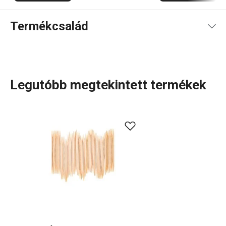
Termékcsalád
Legutóbb megtekintett termékek
A rendkívül sok tagot számláló PRESTO termékcsaládba
olyan alapvető, praktikus
konyhai eszközök
tartoznak,
amelyeket minőségi anyagokból készítünk és mégis
megfizethetők. A PRESTO eszközök közt
hámozókat
,
palacknyitókat
,
merőkanalakat
,
szűrőket
,
késeket
és sok
más konyhai felszerelést találsz. A PRESTO konyhai
eszközök megkönnyítik a munkát a tapasztalt és a kezdő
szakácsoknak is.