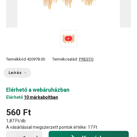
Termékkód
420978.00
Termékcsalád:
PRESTO
Leírás
Elérhető a webáruházban
Elérhető
10 márkaboltban
560 Ft
1,87 Ft/db
A vásárlással megszerzett pontok értéke:
17 Ft
Kosárba - mennyiség