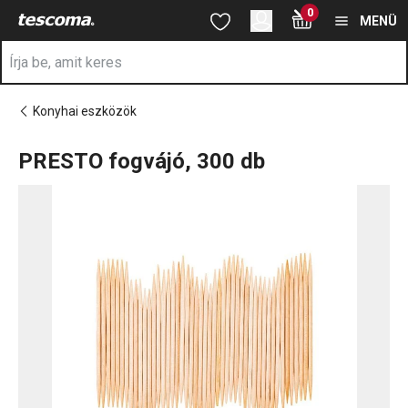
A PRESTO fogvájó, 300 db oldalon tartózkodik
0
Ugrás a fő tartalomhoz
Ugrás a navigációhoz
Ugrás a kereséshez
MENÜ
Konyhai eszközök
PRESTO fogvájó, 300 db