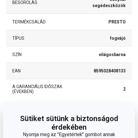
BESOROLÁS
segédeszközök
TERMÉKCSALÁD
PRESTO
TÍPUS
fogvájó
SZÍN
világosbarna
EAN
8595028408133
A GARANCIÁLIS IDŐSZAK
2
(ÉVEKBEN)
Csomag
Sütiket sütünk a biztonságod
érdekében
DARAB / KÉSZLET
300
Nyomja meg az "Egyetértek" gombot annak