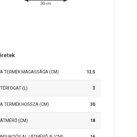
retek
A TERMÉK MAGASSÁGA (CM)
12.5
TÉRFOGAT (L)
3
A TERMÉK HOSSZA (CM)
30
ÁTMÉRŐ (CM)
18
INDUKCIÓS ALJ ÁTMÉRŐJE (CM)
16