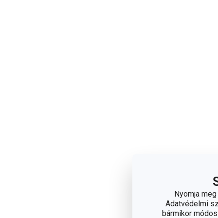
Nyomja meg a
Adatvédelmi sza
bármikor módosít