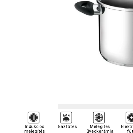
Indukciós
Gázfűtés
Melegítés
Elekt
melegítés
üvegkerámia
fű