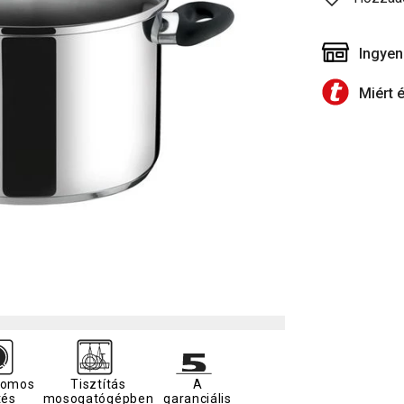
Ingyen
Miért 
romos
Tisztítás
A
tés
mosogatógépben
garanciális