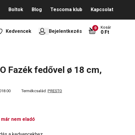
Boltok
Blog
Tescoma klub
Kapcsolat
Kosár
0
Kedvencek
Bejelentkezés
0 Ft
 Fazék fedővel ø 18 cm,
018.00
Termékcsalád:
PRESTO
 már nem eladó
dás a kedvencekhez