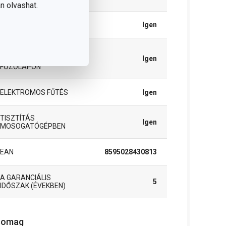
n olvashat.
GÁZFŰTÉS
Igen
MELEGÍTÉS
ÜVEGKERÁMIA
Igen
FŐZŐLAPON
ELEKTROMOS FŰTÉS
Igen
TISZTÍTÁS
Igen
MOSOGATÓGÉPBEN
EAN
8595028430813
A GARANCIÁLIS
5
IDŐSZAK (ÉVEKBEN)
somag