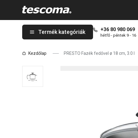
A PRESTO Fazék fedővel ø 18 cm, 3.0 l oldalon tartózkodik
+36 80 980 069
Termék kategóriák
hétfő - péntek 9 - 16
Kezdőlap
PRESTO Fazék fedővel ø 18 cm, 3.0 l