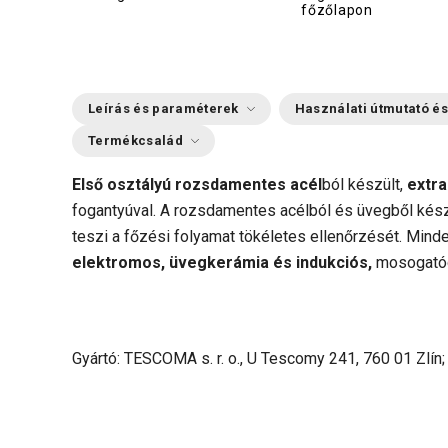
főzőlapon
Leírás és paraméterek
Használati útmutató és
Termékcsalád
Első osztályú rozsdamentes acél
ból készült,
extra
fogantyúval. A rozsdamentes acélból és üvegből kész
teszi a főzési folyamat tökéletes ellenőrzését. Mind
elektromos, üvegkerámia és indukciós,
mosogatóg
Gyártó: TESCOMA s. r. o., U Tescomy 241, 760 01 Zlín