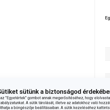
Eg
Sütiket sütünk a biztonságod érdekébe
z "Egyetértek" gombot annak megerősítéséhez, hogy elolvasta
bályzatunkat. A sütik tárolását, illetve az adatokhoz való hozzáf
hatja a böngészője beállításaiban. A sütik kezeléséhez kattints