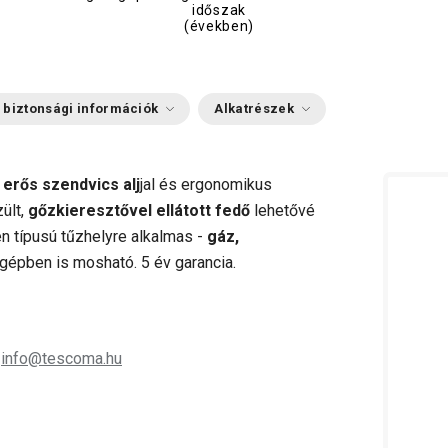
időszak
(években)
 biztonsági információk
Alkatrészek
 erős szendvics alj
jal és ergonomikus
ült,
gőzkieresztővel ellátott fedő
lehetővé
en típusú tűzhelyre alkalmas -
gáz,
épben is mosható. 5 év garancia.
;
info@tescoma.hu