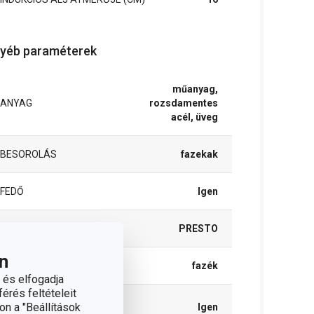
yéb paraméterek
műanyag,
ANYAG
rozsdamentes
acél, üveg
BESOROLÁS
fazekak
FEDŐ
Igen
TERMÉKCSALÁD
PRESTO
n
TÍPUS
fazék
 és elfogadja
érés feltételeit
INDUKCIÓS
on a "Beállítások
Igen
MELEGÍTÉS