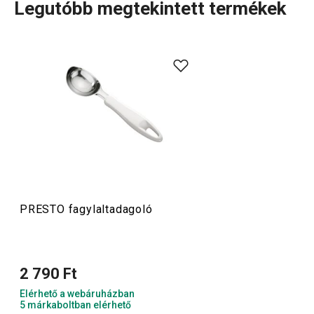
Legutóbb megtekintett termékek
A rendkívül sok tagot számláló PRESTO termékcsaládba
olyan alapvető, praktikus
konyhai eszközök
tartoznak,
amelyeket minőségi anyagokból készítünk és mégis
megfizethetők. A PRESTO eszközök közt
hámozókat
,
palacknyitókat
,
merőkanalakat
,
szűrőket
,
késeket
és sok
más konyhai felszerelést találsz. A PRESTO konyhai
eszközök megkönnyítik a munkát a tapasztalt és a kezdő
szakácsoknak is.
PRESTO fagylaltadagoló
Konyhai eszközök
2 790 Ft
Italok
Elérhető a webáruházban
5 márkaboltban elérhető