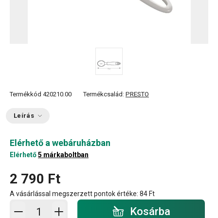
Termékkód
420210.00
Termékcsalád:
PRESTO
Leírás
Elérhető a webáruházban
Elérhető
5 márkaboltban
2 790 Ft
A vásárlással megszerzett pontok értéke:
84 Ft
Kosárba - mennyiség
Kosárba