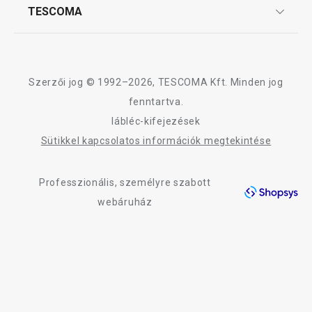
Affiliate program
TESCOMA
Reklamáció és termékvisszaküldés
Karrier
TESCOMA garancia és szerviz
Rólunk
Design
Szerzői jog © 1992–2026, TESCOMA Kft. Minden jog
Minőség
fenntartva.
lábléc-kifejezések
Blog
PRESTO cseresznye- és
PRESTO jégkocka
Sütikkel kapcsolatos információk megtekintése
olivamagozó
288 db
Kapcsolat
Professzionális, személyre szabott
Adatkezelési Tájékoztató
3 280 Ft
1 050 Ft
webáruház
Akadálymentességi nyilatkozat
Elérhető a webáruházban
Elérhető a webáruh
8 márkaboltban elérhető
11 márkaboltban el
Kosárba
Kosárba