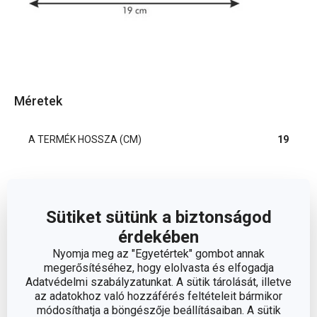
Méretek
A TERMÉK HOSSZA (CM)
19
Egyéb paraméterek
Sütiket sütünk a biztonságod
műanyag,
érdekében
ANYAG
rozsdamentes acél
Nyomja meg az "Egyetértek" gombot annak
megerősítéséhez, hogy elolvasta és elfogadja
Adatvédelmi szabályzatunkat. A sütik tárolását, illetve
fagylalt és joghurt
BESOROLÁS
az adatokhoz való hozzáférés feltételeit bármikor
készítése
módosíthatja a böngészője beállításaiban. A sütik