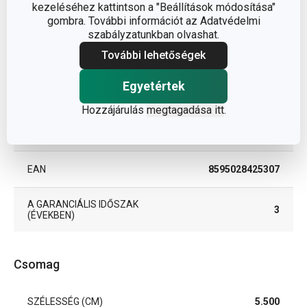
kezeléséhez kattintson a "Beállítások módosítása"
TERMÉKCSALÁD
PRESTO
gombra. További információt az Adatvédelmi
szabályzatunkban olvashat.
TÍPUS
fagylaltadagoló kanál
További lehetőségek
Egyetértek
SZÍN
fehér
Hozzájárulás
megtagadása itt
.
TISZTÍTÁS
Igen
MOSOGATÓGÉPBEN
EAN
8595028425307
A GARANCIÁLIS IDŐSZAK
3
(ÉVEKBEN)
Csomag
SZÉLESSÉG (CM)
5.500