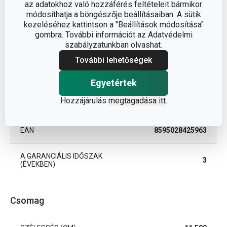
az adatokhoz való hozzáférés feltételeit bármikor
módosíthatja a böngészője beállításaiban. A sütik
BESOROLÁS
idő mérése
kezeléséhez kattintson a "Beállítások módosítása"
gombra. További információt az Adatvédelmi
szabályzatunkban olvashat.
TERMÉKCSALÁD
PRESTO
További lehetőségek
TÍPUS
időzítő
Egyetértek
Hozzájárulás
megtagadása itt
.
SZÍN
fehér
EAN
8595028425963
A GARANCIÁLIS IDŐSZAK
3
(ÉVEKBEN)
Csomag