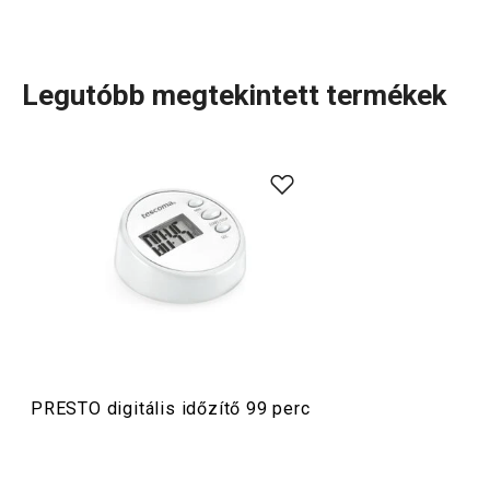
Legutóbb megtekintett termékek
A rendkívül sok tagot számláló PRESTO termékcsaládba
olyan alapvető, praktikus
konyhai eszközök
tartoznak,
amelyeket minőségi anyagokból készítünk és mégis
megfizethetők. A PRESTO eszközök közt
hámozókat
,
palacknyitókat
,
merőkanalakat
,
szűrőket
,
késeket
és sok
más konyhai felszerelést találsz. A PRESTO konyhai
eszközök megkönnyítik a munkát a tapasztalt és a kezdő
szakácsoknak is.
PRESTO digitális időzítő 99 perc
Konyhai eszközök