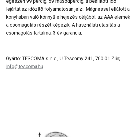
egészen 99 percig, 59 másodpercig, a beállított idő
lejártát az időzítő folyamatosan jelzi. Mágnessel ellátott a
konyhában való könnyű elhejezés céljából, az AAA elemek
a csomagolás részét képezik. A használati utasítás a
csomagolás tartalma. 3 év garancia.
Gyártó: TESCOMA s. r. o., U Tescomy 241, 760 01 Zlín;
info@tescoma.hu