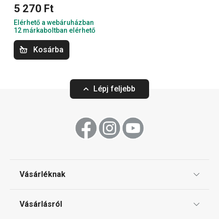
5 270 Ft
Főzés
Elérhető a webáruházban
12 márkaboltban elérhető
Italok
Kosárba
Háztartás
Lépj feljebb
Szeletelés
Tálalás
Sütés
Vásárléknak
Ajándékutalványok
Mosogatás és takarítás
Vásárlásról
Tescoma klub