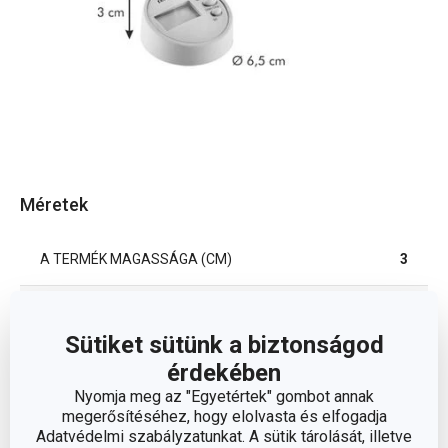
Méretek
A TERMÉK MAGASSÁGA (CM)
3
ÁTMÉRŐ (CM)
6.5
Sütiket sütünk a biztonságod
érdekében
Egyéb paraméterek
Nyomja meg az "Egyetértek" gombot annak
megerősítéséhez, hogy elolvasta és elfogadja
Adatvédelmi szabályzatunkat. A sütik tárolását, illetve
ANYAG
műanyag