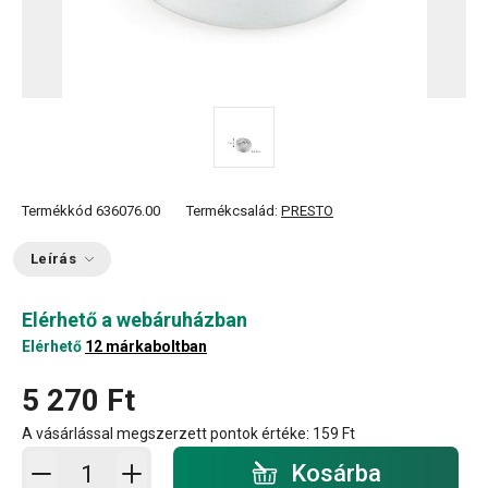
Termékkód
636076.00
Termékcsalád:
PRESTO
Leírás
Elérhető a webáruházban
Elérhető
12 márkaboltban
5 270 Ft
A vásárlással megszerzett pontok értéke:
159 Ft
Kosárba - mennyiség
Kosárba