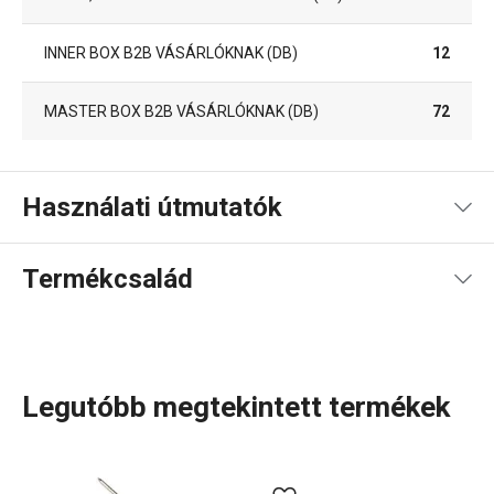
INNER BOX B2B VÁSÁRLÓKNAK (DB)
12
MASTER BOX B2B VÁSÁRLÓKNAK (DB)
72
Használati útmutatók
Használati útmutató és biztonsági információk
Termékcsalád
Legutóbb megtekintett termékek
A rendkívül sok tagot számláló PRESTO termékcsaládba
olyan alapvető, praktikus
konyhai eszközök
tartoznak,