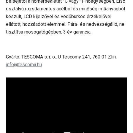
belsejétől a hőmérsékletet
°C
vagy
°F
hőegységben. Első
osztályú rozsdamentes acélból és minőségi műanyagból
készült, LCD kijelzővel és védőburkos érzékelővel
ellátott, hozzáadott elemmel. Pára- és nedvességálló, ne
tisztítsa mosogatógépben. 3 év garancia.
Gyártó: TESCOMA s. r. o., U Tescomy 241, 760 01 Zlín;
info@tescoma.hu