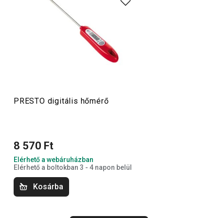
amelyeket minőségi anyagokból készítünk és mégis
megfizethetők. A PRESTO eszközök közt
hámozókat
,
palacknyitókat
,
merőkanalakat
,
szűrőket
,
késeket
és sok
más konyhai felszerelést találsz. A PRESTO konyhai
eszközök megkönnyítik a munkát a tapasztalt és a kezdő
szakácsoknak is.
PRESTO digitális hőmérő
Konyhai eszközök
8 570 Ft
Italok
Elérhető a webáruházban
Elérhető a boltokban 3 - 4 napon belül
Főzés
Kosárba
Háztartás