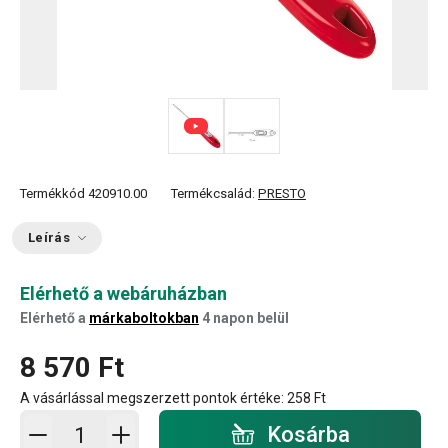
Termékkód
420910.00
Termékcsalád:
PRESTO
Leírás
Elérhető a webáruházban
Elérhető a
márkaboltokban
4 napon belül
8 570 Ft
A vásárlással megszerzett pontok értéke:
258 Ft
Kosárba - mennyiség
Kosárba