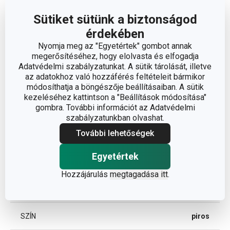
Sütiket sütünk a biztonságod
A TERMÉK HOSSZA (CM)
21
érdekében
Nyomja meg az "Egyetértek" gombot annak
megerősítéséhez, hogy elolvasta és elfogadja
Egyéb paraméterek
Adatvédelmi szabályzatunkat. A sütik tárolását, illetve
az adatokhoz való hozzáférés feltételeit bármikor
módosíthatja a böngészője beállításaiban. A sütik
műanyag,
ANYAG
kezeléséhez kattintson a "Beállítások módosítása"
rozsdamentes acél
gombra. További információt az Adatvédelmi
szabályzatunkban olvashat.
konyhai
BESOROLÁS
További lehetőségek
segédeszközök
Egyetértek
TERMÉKCSALÁD
PRESTO
Hozzájárulás
megtagadása itt
.
TÍPUS
hőmérő
SZÍN
piros