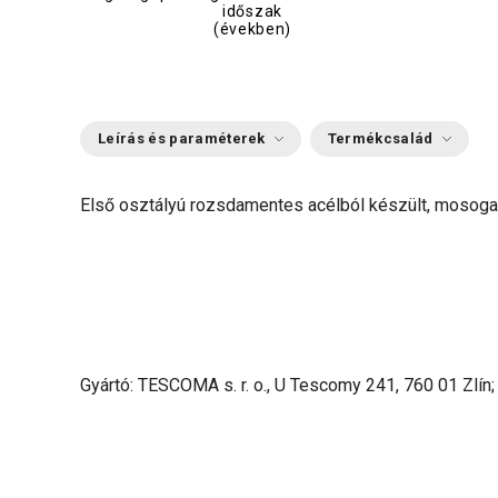
időszak
(években)
Leírás és paraméterek
Termékcsalád
Első osztályú rozsdamentes acélból készült, mosoga
Gyártó: TESCOMA s. r. o., U Tescomy 241, 760 01 Zlín