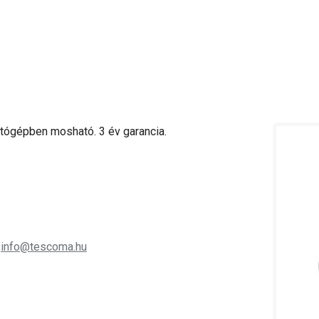
tógépben mosható. 3 év garancia.
;
info@tescoma.hu