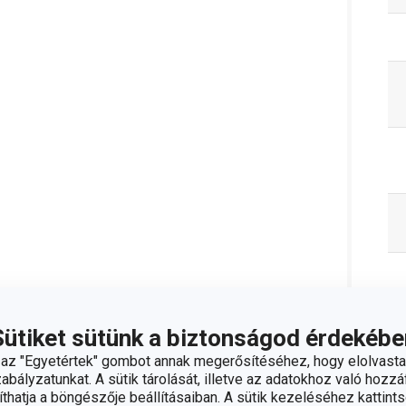
Sütiket sütünk a biztonságod érdekébe
z "Egyetértek" gombot annak megerősítéséhez, hogy elolvasta
bályzatunkat. A sütik tárolását, illetve az adatokhoz való hozzáf
hatja a böngészője beállításaiban. A sütik kezeléséhez kattints
C