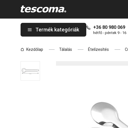
A PRESTO cukorszedő csipesz oldalon tartózkodik
+36 80 980 069
Termék kategóriák
hétfő - péntek 9 - 16
Kezdőlap
Tálalás
Ételízesítés
C