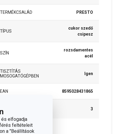
TERMÉKCSALÁD
PRESTO
cukor szedő
TÍPUS
csipesz
rozsdamentes
SZÍN
acél
TISZTÍTÁS
Igen
MOSOGATÓGÉPBEN
EAN
8595028431865
A GARANCIÁLIS IDŐSZAK
3
n
(ÉVEKBEN)
 és elfogadja
érés feltételeit
on a "Beállítások
somag