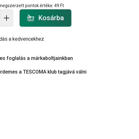
 megszerzett pontok értéke:
49 Ft
a - mennyiség
Kosárba
dás a kedvencekhez
es foglalás a márkaboltjainkban
érdemes a TESCOMA klub tagjává válni