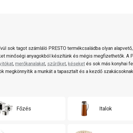
ívül sok tagot számláló PRESTO termékcsaládba olyan alapvető,
et minőségi anyagokból készítünk és mégis megfizethetők. 
yitókat
,
merőkanalakat
,
szűrőket
,
késeket
és sok más konyhai fe
k megkönnyítik a munkát a tapasztalt és a kezdő szakácsoknak
Főzés
Italok