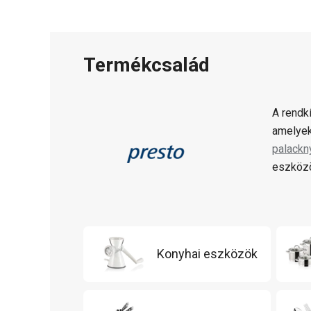
Termékcsalád
A rendk
amelyek
palackn
eszközö
Konyhai eszközök