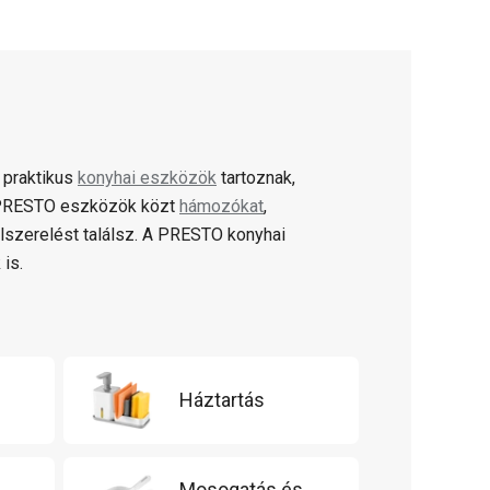
 praktikus
konyhai eszközök
tartoznak,
A PRESTO eszközök közt
hámozókat
,
lszerelést találsz. A PRESTO konyhai
 is.
Háztartás
Mosogatás és