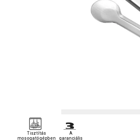
Tisztítás
A
mosogatógépben
garanciális