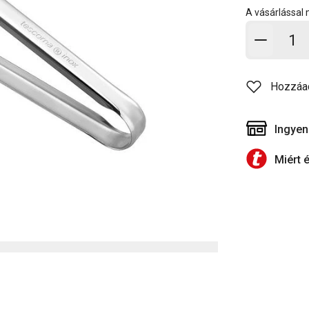
A vásárlással
Kosárb
Hozzáa
Ingyen
Miért 