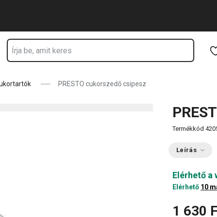
Ugrás a fő tartalomhoz
Ugrás a navigációhoz
Ugrás a kereséshez
ukortartók
PRESTO cukorszedő csipesz
PREST
Termékkód
420
Leírás
Elérhető a
Elérhető
10 m
1 630 F