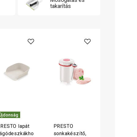
takarítás
Újdonság
RESTO lapát
PRESTO
ágódeszkákho
sonkakészítő,