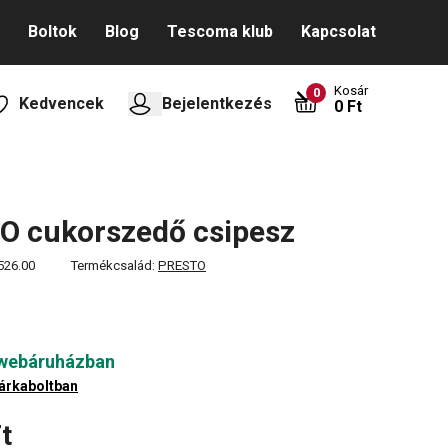
Boltok
Blog
Tescoma klub
Kapcsolat
Kosár
0
Kedvencek
Bejelentkezés
0 Ft
O cukorszedő csipesz
526.00
Termékcsalád:
PRESTO
 webáruházban
árkaboltban
t