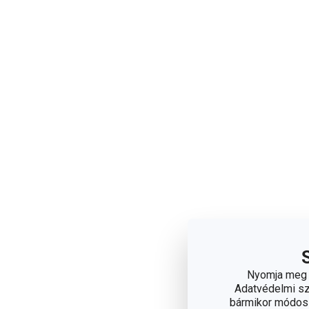
Nyomja meg a
Adatvédelmi sza
bármikor módosít