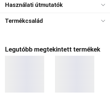
Használati útmutatók
Használati útmutató és biztonsági információk
Termékcsalád
Legutóbb megtekintett termékek
A carving az egyik legkedveltebb módszer a gyümölcsök
és zöldségek
díszítő formákra
történő faragására, saját
fantázia vagy minták alapján. Több praktikus
kivájóeszközt
is kifejlesztettünk, amelyeket a CARVING PRESTO
termékcsaládban gyűjtöttünk össze. Ezekkel a díszítés
gyorsabb, egyszerűbb és pontosabb lesz.