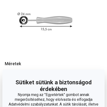
Méretek
A TERMÉK HOSSZA (CM)
15.5
Sütiket sütünk a biztonságod
érdekében
ÁTMÉRŐ (CM)
2.4
Nyomja meg az "Egyetértek" gombot annak
megerősítéséhez, hogy elolvasta és elfogadja
Adatvédelmi szabályzatunkat. A sütik tárolását, illetve
Egyéb paraméterek