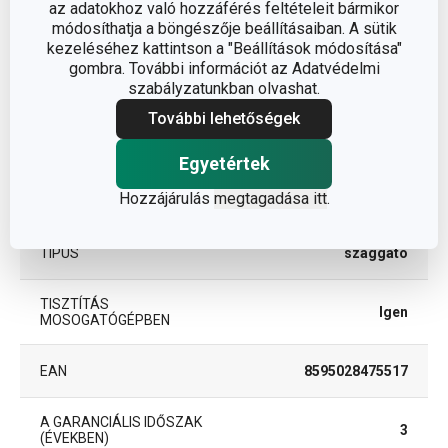
az adatokhoz való hozzáférés feltételeit bármikor
módosíthatja a böngészője beállításaiban. A sütik
kezeléséhez kattintson a "Beállítások módosítása"
műanyag,
ANYAG
gombra. További információt az Adatvédelmi
rozsdamentes acél
szabályzatunkban olvashat.
További lehetőségek
gyümölcs- és zöldség
BESOROLÁS
feldolgozás
Egyetértek
Hozzájárulás
megtagadása itt
.
TERMÉKCSALÁD
PRESTO CARVING
TÍPUS
szaggató
TISZTÍTÁS
Igen
MOSOGATÓGÉPBEN
EAN
8595028475517
A GARANCIÁLIS IDŐSZAK
3
(ÉVEKBEN)