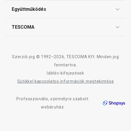
Elérhető a webáruházban
Elérhető a webáruh
ÁSZF
3 márkaboltban elérhető
2 márkaboltban elér
Együttműködés
Gyakori kérdések
Szállítási díjak és fizetési módok
Kosárba
Kosárba
Affiliate program
TESCOMA
Reklamáció és termékvisszaküldés
Karrier
TESCOMA garancia és szerviz
Rólunk
Design
Szerzői jog © 1992–2026, TESCOMA Kft. Minden jog
Minőség
fenntartva.
lábléc-kifejezések
Blog
Sütikkel kapcsolatos információk megtekintése
Kapcsolat
Professzionális, személyre szabott
Adatkezelési Tájékoztató
webáruház
Akadálymentességi nyilatkozat