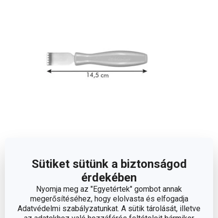
Méretek
Sütiket sütünk a biztonságod
A TERMÉK HOSSZA (CM)
14.5
érdekében
Nyomja meg az "Egyetértek" gombot annak
megerősítéséhez, hogy elolvasta és elfogadja
Adatvédelmi szabályzatunkat. A sütik tárolását, illetve
Egyéb paraméterek