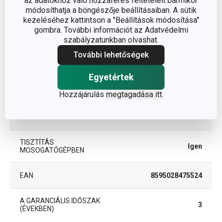
az adatokhoz való hozzáférés feltételeit bármikor
módosíthatja a böngészője beállításaiban. A sütik
műanyag,
kezeléséhez kattintson a "Beállítások módosítása"
ANYAG
rozsdamentes acél
gombra. További információt az Adatvédelmi
szabályzatunkban olvashat.
További lehetőségek
gyümölcs- és zöldség
BESOROLÁS
feldolgozás
Egyetértek
TERMÉKCSALÁD
PRESTO CARVING
Hozzájárulás
megtagadása itt
.
TÍPUS
szeletelő
TISZTÍTÁS
Igen
MOSOGATÓGÉPBEN
EAN
8595028475524
A GARANCIÁLIS IDŐSZAK
3
(ÉVEKBEN)