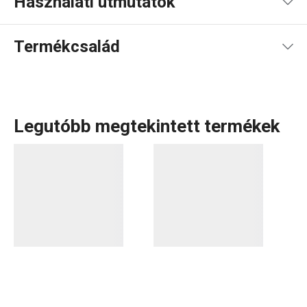
Használati útmutatók
Használati útmutató és biztonsági információk
Termékcsalád
Legutóbb megtekintett termékek
A carving az egyik legkedveltebb módszer a gyümölcsök
és zöldségek
díszítő formákra
történő faragására, saját
fantázia vagy minták alapján. Több praktikus
kivájóeszközt
is kifejlesztettünk, amelyeket a CARVING PRESTO
termékcsaládban gyűjtöttünk össze. Ezekkel a díszítés
gyorsabb, egyszerűbb és pontosabb lesz.