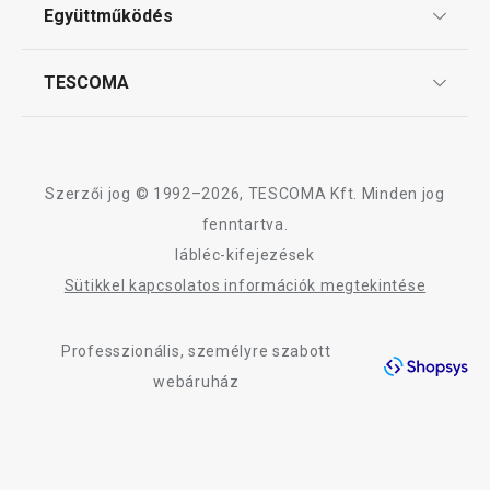
ÁSZF
3 márkaboltban elérhető
2 márkaboltban elér
Együttműködés
Gyakori kérdések
Szállítási díjak és fizetési módok
Kosárba
Kosárba
Affiliate program
TESCOMA
Reklamáció és termékvisszaküldés
Karrier
TESCOMA garancia és szerviz
Rólunk
Design
Szerzői jog © 1992–2026, TESCOMA Kft. Minden jog
Minőség
fenntartva.
lábléc-kifejezések
Blog
Sütikkel kapcsolatos információk megtekintése
Kapcsolat
Professzionális, személyre szabott
Adatkezelési Tájékoztató
webáruház
Akadálymentességi nyilatkozat