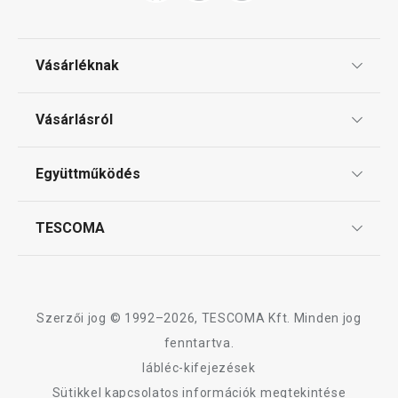
Vásárléknak
Ajándékutalványok
Vásárlásról
Tescoma klub
ÁSZF
Együttműködés
Gyakori kérdések
Szállítási díjak és fizetési módok
Affiliate program
TESCOMA
Reklamáció és termékvisszaküldés
Karrier
TESCOMA garancia és szerviz
Rólunk
Design
Szerzői jog © 1992–2026, TESCOMA Kft. Minden jog
Minőség
fenntartva.
lábléc-kifejezések
Blog
Sütikkel kapcsolatos információk megtekintése