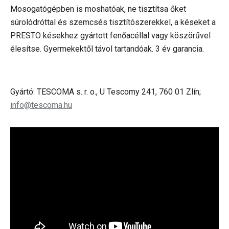
Mosogatógépben is moshatóak, ne tisztítsa őket
súrolódróttal és szemcsés tisztítószerekkel, a késeket a
PRESTO késekhez gyártott fenőacéllal vagy köszörűvel
élesítse. Gyermekektől távol tartandóak. 3 év garancia.
Gyártó: TESCOMA s. r. o., U Tescomy 241, 760 01 Zlín;
info@tescoma.hu