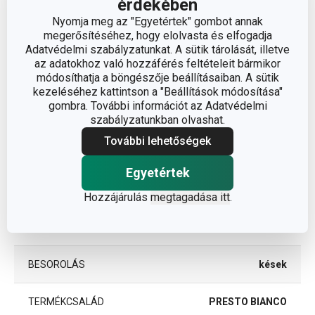
érdekében
Méretek
Nyomja meg az "Egyetértek" gombot annak
megerősítéséhez, hogy elolvasta és elfogadja
A TERMÉK SZÉLESSÉGE (CM)
4
Adatvédelmi szabályzatunkat. A sütik tárolását, illetve
az adatokhoz való hozzáférés feltételeit bármikor
módosíthatja a böngészője beállításaiban. A sütik
A TERMÉK HOSSZA (CM)
28
kezeléséhez kattintson a "Beállítások módosítása"
gombra. További információt az Adatvédelmi
szabályzatunkban olvashat.
PENGE HOSSZA (CM)
16
További lehetőségek
Egyetértek
Egyéb paraméterek
Hozzájárulás
megtagadása itt
.
műanyag, rozsdamentes
ANYAG
acél, tapadásmentes felület
BESOROLÁS
kések
TERMÉKCSALÁD
PRESTO BIANCO