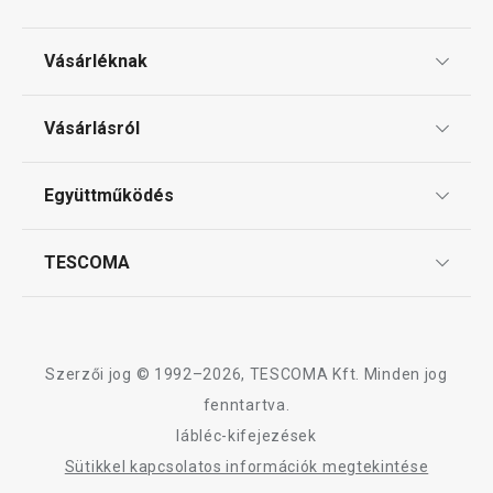
Sütés
Vásárléknak
Ajándékutalványok
Mosogatás és takarítás
Vásárlásról
Tescoma klub
ÁSZF
Együttműködés
Gyakori kérdések
Szállítási díjak és fizetési módok
Affiliate program
TESCOMA
Reklamáció és termékvisszaküldés
Karrier
TESCOMA garancia és szerviz
Rólunk
Design
Szerzői jog © 1992–2026, TESCOMA Kft. Minden jog
Minőség
fenntartva.
Újdonság
Ingyen 
lábléc-kifejezések
Blog
PRESTO cseresznye- és
i-PRESTO kétold
Sütikkel kapcsolatos információk megtekintése
olivamagozó
ø 26 cm
Kapcsolat