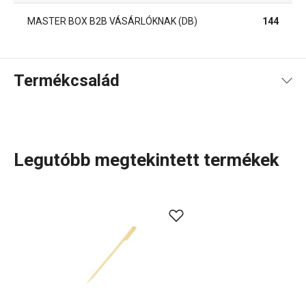
MASTER BOX B2B VÁSÁRLÓKNAK (DB)
144
Termékcsalád
Legutóbb megtekintett termékek
A rendkívül sok tagot számláló PRESTO termékcsaládba
olyan alapvető, praktikus
konyhai eszközök
tartoznak,
amelyeket minőségi anyagokból készítünk és mégis
megfizethetők. A PRESTO eszközök közt
hámozókat
,
palacknyitókat
,
merőkanalakat
,
szűrőket
,
késeket
és sok
más konyhai felszerelést találsz. A PRESTO konyhai
eszközök megkönnyítik a munkát a tapasztalt és a kezdő