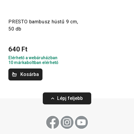
szakácsoknak is.
PRESTO bambusz hústű 9 cm,
50 db
Konyhai eszközök
640 Ft
Főzés
Elérhető a webáruházban
10 márkaboltban elérhető
Italok
Kosárba
Háztartás
Lépj feljebb
Szeletelés
Tálalás