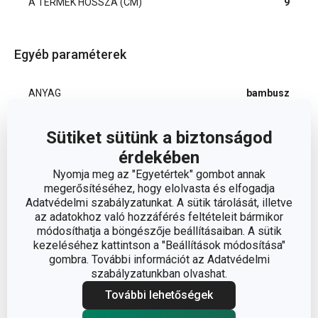
A TERMÉK HOSSZA (CM)
9
Egyéb paraméterek
ANYAG
bambusz
konyhai
Sütiket sütünk a biztonságod
BESOROLÁS
segédeszközök
érdekében
Nyomja meg az "Egyetértek" gombot annak
TERMÉKCSALÁD
PRESTO
megerősítéséhez, hogy elolvasta és elfogadja
Adatvédelmi szabályzatunkat. A sütik tárolását, illetve
az adatokhoz való hozzáférés feltételeit bármikor
TÍPUS
hústű
módosíthatja a böngészője beállításaiban. A sütik
kezeléséhez kattintson a "Beállítások módosítása"
SZÍN
világosbarna
gombra. További információt az Adatvédelmi
szabályzatunkban olvashat.
További lehetőségek
EAN
8595028409079