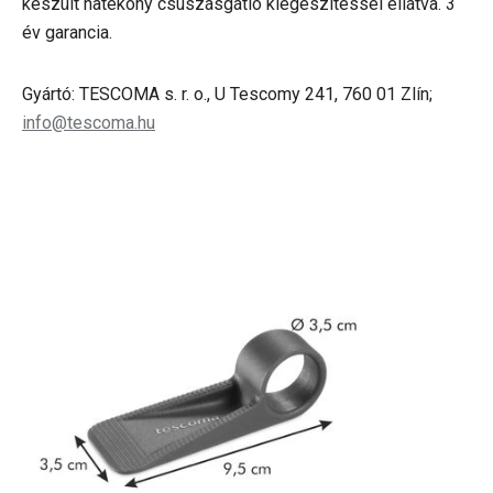
készült hatékony csúszásgátló kiegészítéssel ellátva. 3
év garancia.
Gyártó: TESCOMA s. r. o., U Tescomy 241, 760 01 Zlín;
info@tescoma.hu