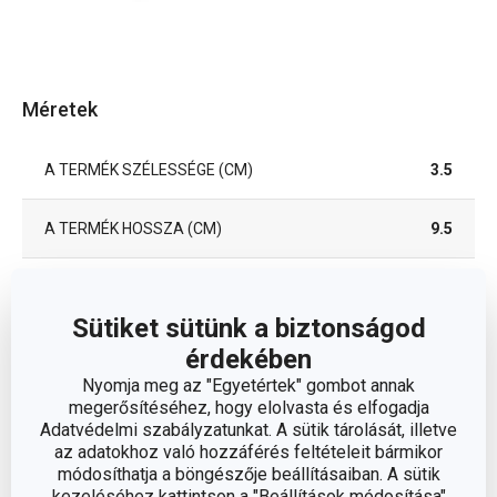
Méretek
A TERMÉK SZÉLESSÉGE (CM)
3.5
A TERMÉK HOSSZA (CM)
9.5
ÁTMÉRŐ (CM)
3.5
Sütiket sütünk a biztonságod
érdekében
Egyéb paraméterek
Nyomja meg az "Egyetértek" gombot annak
megerősítéséhez, hogy elolvasta és elfogadja
Adatvédelmi szabályzatunkat. A sütik tárolását, illetve
ANYAG
műanyag
az adatokhoz való hozzáférés feltételeit bármikor
módosíthatja a böngészője beállításaiban. A sütik
lakberendezési
kezeléséhez kattintson a "Beállítások módosítása"