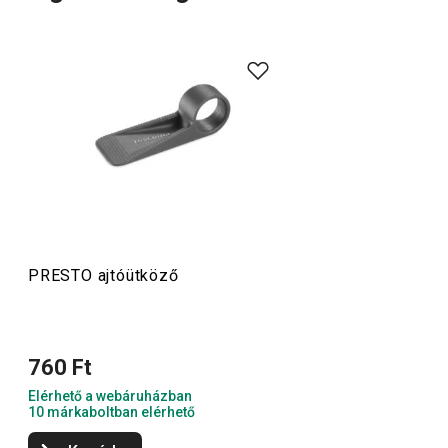
A rendkívül sok tagot számláló PRESTO termékcsaládba
olyan alapvető, praktikus
konyhai eszközök
tartoznak,
amelyeket minőségi anyagokból készítünk és mégis
megfizethetők. A PRESTO eszközök közt
hámozókat
,
palacknyitókat
,
merőkanalakat
,
szűrőket
,
késeket
és sok
más konyhai felszerelést találsz. A PRESTO konyhai
eszközök megkönnyítik a munkát a tapasztalt és a kezdő
szakácsoknak is.
PRESTO ajtóütköző
Konyhai eszközök
760 Ft
Főzés
Elérhető a webáruházban
10 márkaboltban elérhető
Italok