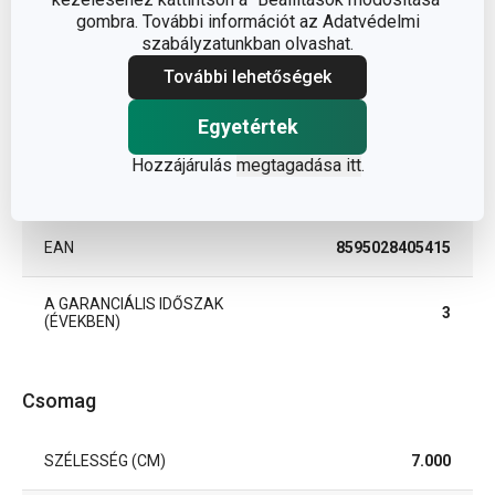
BESOROLÁS
kiegészítők
gombra. További információt az Adatvédelmi
szabályzatunkban olvashat.
TERMÉKCSALÁD
PRESTO
További lehetőségek
Egyetértek
TÍPUS
ajtóütköző
Hozzájárulás
megtagadása itt
.
SZÍN
szürke
EAN
8595028405415
A GARANCIÁLIS IDŐSZAK
3
(ÉVEKBEN)
Csomag
SZÉLESSÉG (CM)
7.000