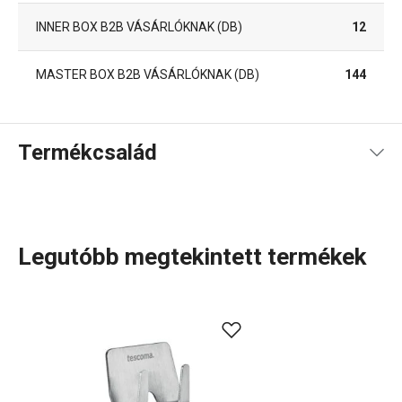
INNER BOX B2B VÁSÁRLÓKNAK (DB)
12
MASTER BOX B2B VÁSÁRLÓKNAK (DB)
144
Termékcsalád
Legutóbb megtekintett termékek
A rendkívül sok tagot számláló PRESTO termékcsaládba
olyan alapvető, praktikus
konyhai eszközök
tartoznak,
amelyeket minőségi anyagokból készítünk és mégis
megfizethetők. A PRESTO eszközök közt
hámozókat
,
palacknyitókat
,
merőkanalakat
,
szűrőket
,
késeket
és sok