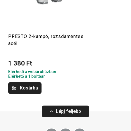
más konyhai felszerelést találsz. A PRESTO konyhai
eszközök megkönnyítik a munkát a tapasztalt és a kezdő
szakácsoknak is.
PRESTO 2-kampó, rozsdamentes
acél
Konyhai eszközök
1 380 Ft
Italok
Elérhető a webáruházban
Elérhető a 1 boltban
Főzés
Kosárba
Háztartás
Lépj feljebb
Szeletelés