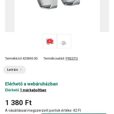
Termékkód
420845.00
Termékcsalád:
PRESTO
Leírás
Elérhető a webáruházban
Elérhető
1 márkaboltban
1 380 Ft
A vásárlással megszerzett pontok értéke:
42 Ft