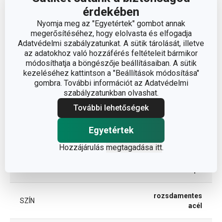
A TERMÉK HOSSZA (CM)
5.5
érdekében
Nyomja meg az "Egyetértek" gombot annak
megerősítéséhez, hogy elolvasta és elfogadja
Egyéb paraméterek
Adatvédelmi szabályzatunkat. A sütik tárolását, illetve
az adatokhoz való hozzáférés feltételeit bármikor
módosíthatja a böngészője beállításaiban. A sütik
rozsdamentes
kezeléséhez kattintson a "Beállítások módosítása"
ANYAG
acél
gombra. További információt az Adatvédelmi
szabályzatunkban olvashat.
konyha
További lehetőségek
BESOROLÁS
elrendezése
Egyetértek
TERMÉKCSALÁD
PRESTO
Hozzájárulás
megtagadása itt
.
TÍPUS
kampó
rozsdamentes
SZÍN
acél