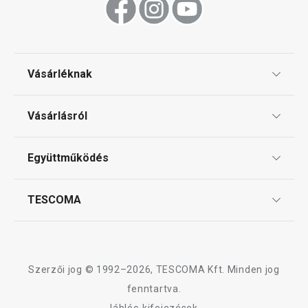
Tálalás
Sütés
Vásárléknak
Ajándékutalványok
Mosogatás és takarítás
Vásárlásról
Tescoma klub
ÁSZF
Együttműködés
Gyakori kérdések
Szállítási díjak és fizetési módok
Affiliate program
TESCOMA
Reklamáció és termékvisszaküldés
Karrier
TESCOMA garancia és szerviz
Rólunk
Design
Szerzői jog © 1992–2026, TESCOMA Kft. Minden jog
Minőség
fenntartva.