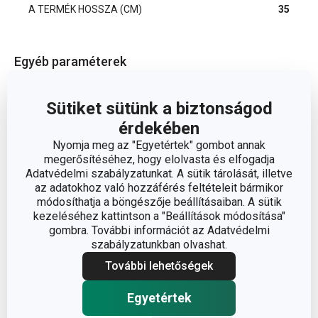
A TERMÉK HOSSZA (CM)
35
Egyéb paraméterek
rozsdamentes
Sütiket sütünk a biztonságod
ANYAG
acél
érdekében
Nyomja meg az "Egyetértek" gombot annak
BESOROLÁS
főzőeszközök
megerősítéséhez, hogy elolvasta és elfogadja
Adatvédelmi szabályzatunkat. A sütik tárolását, illetve
az adatokhoz való hozzáférés feltételeit bármikor
TERMÉKCSALÁD
PRESIDENT
módosíthatja a böngészője beállításaiban. A sütik
kezeléséhez kattintson a "Beállítások módosítása"
TÍPUS
konyhai villa
gombra. További információt az Adatvédelmi
szabályzatunkban olvashat.
További lehetőségek
rozsdamentes
SZÍN
acél
Egyetértek
TISZTÍTÁS MOSOGATÓGÉPBEN
Igen