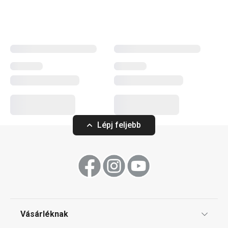
például az időtálló
rozsdamentes acél edények
. A
legmagasabb minőséget képviselő termékcsaládunk
nemcsak prémium konyhai eszközöket és edényeket
kínál, hanem modern elektromos készülékeket is, például
konyhai robotgépet, turmixgépet, levesfőzőt vagy elegáns
karos kávéfőzőt is. A nagyszerű minőségen túl a
PRESIDENT család tagjai lehetővé teszik, hogy konyhai
eszközeid egységes formaterve révén még
tökéletesebbé varázsold a konyhád.
Lépj feljebb
Háztartási gépek
Konyhai eszközök
Vásárléknak
Italok