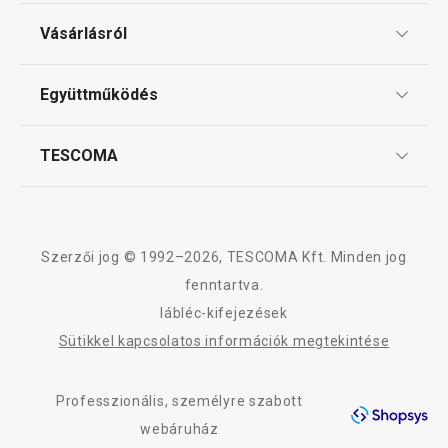
Ajándékutalványok
Vásárlásról
Tescoma klub
Főzés
ÁSZF
Együttműködés
Gyakori kérdések
Szállítási díjak és fizetési módok
Szeletelés
Affiliate program
TESCOMA
Reklamáció és termékvisszaküldés
Karrier
Sütés
TESCOMA garancia és szerviz
Rólunk
Design
Tálalás
Szerzői jog © 1992–2026, TESCOMA Kft. Minden jog
Minőség
fenntartva.
lábléc-kifejezések
Kültéri tevékenységek
Blog
Sütikkel kapcsolatos információk megtekintése
Kapcsolat
Háztartás
Professzionális, személyre szabott
Adatkezelési Tájékoztató
webáruház
Akadálymentességi nyilatkozat
Mosogatás és takarítás