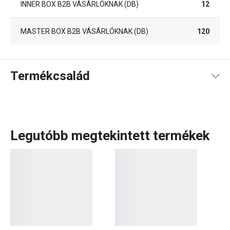
INNER BOX B2B VÁSÁRLÓKNAK (DB)
12
MASTER BOX B2B VÁSÁRLÓKNAK (DB)
120
Termékcsalád
Legutóbb megtekintett termékek
Konyhai eszközök
, kiváló minőségű
rozsdamentes acél
edények
vagy
prémium konyhai készülékek
, amelyek
hosszú-hosszú ideig veled maradnak? Ismerd meg a
PRESIDENT termékcsaládot, amelyet a tökéletes
ergonómia, a kiváló minőségű anyagok és a
csúcsminőségű kidolgozás jellemez. Ide tartoznak