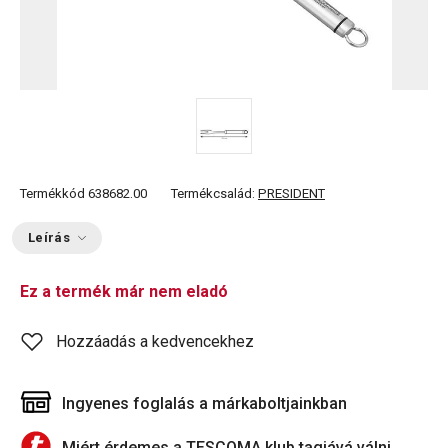
Termékkód
638682.00
Termékcsalád:
PRESIDENT
Leírás
Ez a termék már nem eladó
Hozzáadás a kedvencekhez
Ingyenes foglalás a márkaboltjainkban
Miért érdemes a TESCOMA klub tagjává válni