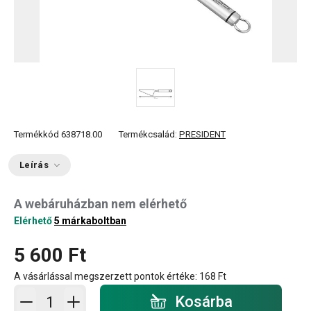
Termékkód
638718.00
Termékcsalád:
PRESIDENT
Leírás
A webáruházban nem elérhető
Elérhető
5 márkaboltban
5 600 Ft
A vásárlással megszerzett pontok értéke:
168 Ft
Kosárba - mennyiség
Kosárba