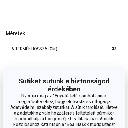
Méretek
A TERMÉK HOSSZA (CM)
33
Egyéb paraméterek
Sütiket sütünk a biztonságod
ANYAG
rozsdamentes acél
érdekében
Nyomja meg az "Egyetértek" gombot annak
torták és édességek
megerősítéséhez, hogy elolvasta és elfogadja
BESOROLÁS
szervírozása
Adatvédelmi szabályzatunkat. A sütik tárolását, illetve
az adatokhoz való hozzáférés feltételeit bármikor
módosíthatja a böngészője beállításaiban. A sütik
TERMÉKCSALÁD
PRESIDENT
kezeléséhez kattintson a "Beállítások módosítása"