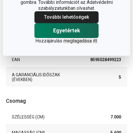
gombra. További információt az Adatvédelmi
szabályzatunkban olvashat.
TÍPUS
tortalapát
További lehetőségek
SZÍN
rozsdamentes acél
Egyetértek
TISZTÍTÁS
Hozzájárulás
megtagadása itt
.
Igen
MOSOGATÓGÉPBEN
EAN
8595028499223
A GARANCIÁLIS IDŐSZAK
5
(ÉVEKBEN)
Csomag
SZÉLESSÉG (CM)
7.000
MAGASSÁG (CM)
5.600