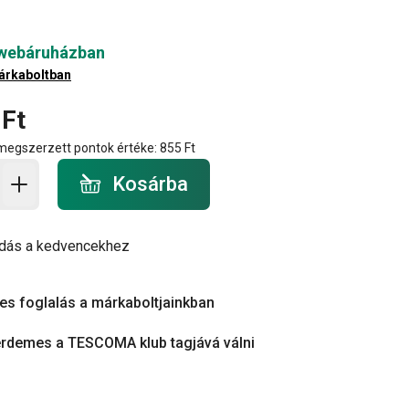
 webáruházban
árkaboltban
 Ft
 megszerzett pontok értéke:
855 Ft
a - mennyiség
Kosárba
dás a kedvencekhez
es foglalás a márkaboltjainkban
érdemes a TESCOMA klub tagjává válni