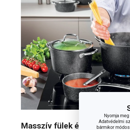
Nyomja meg a
Adatvédelmi sza
Masszív fülek és fedő, amely
bármikor módosít