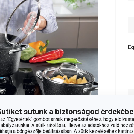
Eg
Sütiket sütünk a biztonságod érdekébe
z "Egyetértek" gombot annak megerősítéséhez, hogy elolvasta
bályzatunkat. A sütik tárolását, illetve az adatokhoz való hozzáf
eket sütőbe is tehetsz
hatja a böngészője beállításaiban. A sütik kezeléséhez kattints