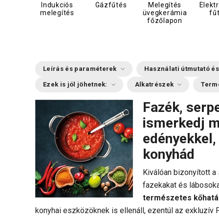
Indukciós
Gázfűtés
Melegítés
Elekt
melegítés
üvegkerámia
fű
főzőlapon
Leírás és paraméterek
Használati útmutató és
Ezek is jól jöhetnek:
Alkatrészek
Term
Fazék, serp
ismerkedj 
edényekkel,
konyhád
Kiválóan bizonyított a
fazekakat és lábosokat
természetes kőhatás
konyhai eszközöknek is ellenáll, ezentúl az exkluzí