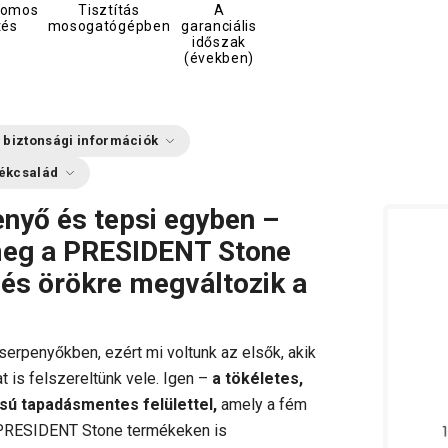
romos
Tisztítás
A
tés
mosogatógépben
garanciális
időszak
(években)
 biztonsági információk
ékcsalád
enyő és tepsi egyben –
meg a PRESIDENT Stone
 és örökre megváltozik a
 serpenyőkben, ezért mi voltunk az elsők, akik
 is felszereltünk vele. Igen –
a tökéletes,
ú tapadásmentes felülettel,
amely a fém
v PRESIDENT Stone termékeken is