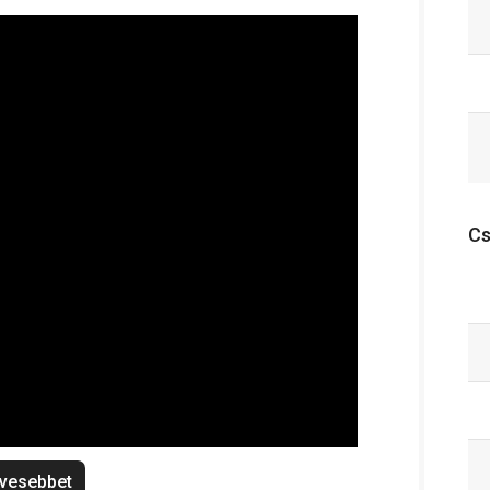
C
vesebbet