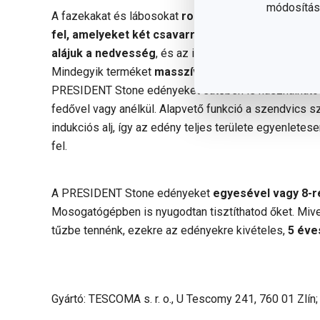
módosítása
A fazekakat és lábosokat
rozsdamentes acél fülekk
fel, amelyeket két csavarral rögzítettünk. Így ne
alájuk a nedvesség
, és az idő múlásával sem lazuln
Mindegyik terméket
masszív, üveg-acél fedővel
áru
PRESIDENT Stone edényeket sütőben is használhatod
fedővel vagy anélkül. Alapvető funkció a szendvics 
indukciós alj, így az edény teljes területe egyenlete
fel.
A PRESIDENT Stone edényeket
egyesével vagy 8-r
Mosogatógépben is nyugodtan tisztíthatod őket. Mive
tűzbe tennénk, ezekre az edényekre kivételes,
5 éve
Gyártó: TESCOMA s. r. o., U Tescomy 241, 760 01 Zlín