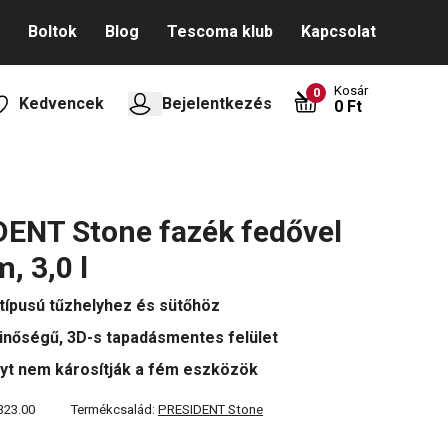
Boltok
Blog
Tescoma klub
Kapcsolat
Kosár
0
Kedvencek
Bejelentkezés
0 Ft
ENT Stone fazék fedővel
, 3,0 l
típusú tűzhelyhez és sütőhöz
nőségű, 3D-s tapadásmentes felület
yt nem károsítják a fém eszközök
323.00
Termékcsalád:
PRESIDENT Stone