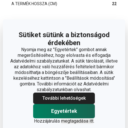
A TERMÉK HOSSZA (CM)
22
Egyéb paraméterek
Sütiket sütünk a biztonságod
ANYAG
rozsdamentes acél
érdekében
Nyomja meg az "Egyetértek" gombot annak
megerősítéséhez, hogy elolvasta és elfogadja
gyümölcs- és zöldség
BESOROLÁS
Adatvédelmi szabályzatunkat. A sütik tárolását, illetve
feldolgozás
az adatokhoz való hozzáférés feltételeit bármikor
módosíthatja a böngészője beállításaiban. A sütik
TERMÉKCSALÁD
PRESIDENT
kezeléséhez kattintson a "Beállítások módosítása"
gombra. További információt az Adatvédelmi
szabályzatunkban olvashat.
TÍPUS
szaggató
További lehetőségek
TISZTÍTÁS
Igen
Egyetértek
MOSOGATÓGÉPBEN
Hozzájárulás
megtagadása itt
.
EAN
8595028499001