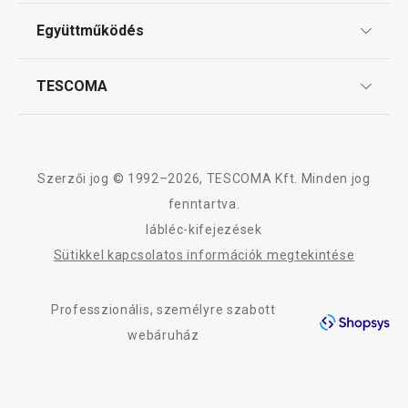
Tescoma klub
Főzés
ÁSZF
Együttműködés
Gyakori kérdések
Szállítási díjak és fizetési módok
Szeletelés
Affiliate program
TESCOMA
Reklamáció és termékvisszaküldés
Karrier
Sütés
TESCOMA garancia és szerviz
Rólunk
Design
Tálalás
Szerzői jog © 1992–2026, TESCOMA Kft. Minden jog
Minőség
fenntartva.
lábléc-kifejezések
Kültéri tevékenységek
Blog
Sütikkel kapcsolatos információk megtekintése
Kapcsolat
Háztartás
Professzionális, személyre szabott
Adatkezelési Tájékoztató
webáruház
Akadálymentességi nyilatkozat
Mosogatás és takarítás