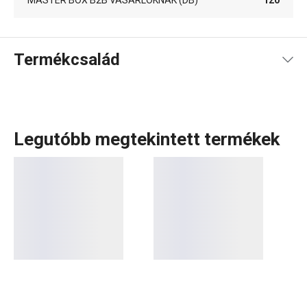
MASTER BOX B2B VÁSÁRLÓKNAK (DB)
120
Termékcsalád
Legutóbb megtekintett termékek
Konyhai eszközök
, kiváló minőségű
rozsdamentes acél
edények
vagy
prémium konyhai készülékek
, amelyek
hosszú-hosszú ideig veled maradnak? Ismerd meg a
PRESIDENT termékcsaládot, amelyet a tökéletes
ergonómia, a kiváló minőségű anyagok és a
csúcsminőségű kidolgozás jellemez. Ide tartoznak
például az időtálló
rozsdamentes acél edények
. A
legmagasabb minőséget képviselő termékcsaládunk