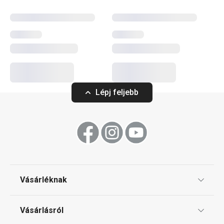
nemcsak prémium konyhai eszközöket és edényeket
kínál, hanem modern elektromos készülékeket is, például
konyhai robotgépet, turmixgépet, levesfőzőt vagy elegáns
karos kávéfőzőt is. A nagyszerű minőségen túl a
PRESIDENT család tagjai lehetővé teszik, hogy konyhai
eszközeid egységes formaterve révén még
tökéletesebbé varázsold a konyhád.
Lépj feljebb
Háztartási gépek
Konyhai eszközök
Vásárléknak
Italok
Ajándékutalványok
Vásárlásról