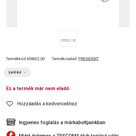
Termékkód
638622.00
Termékcsalád:
PRESIDENT
Leírás
Ez a termék már nem eladó
Hozzáadás a kedvencekhez
Ingyenes foglalás a márkaboltjainkban
Miért érdemes a TESCOMA klub tagjává válni