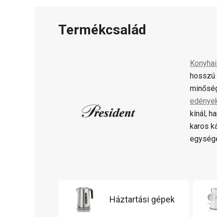
Termékcsalád
Konyha
hosszú 
minőség
edénye
kínál, 
karos k
egysége
Háztartási gépek