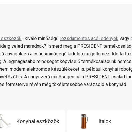
i eszközök
, kiváló minőségű
rozsdamentes acél edények
vagy
ideig veled maradnak? Ismerd meg a PRESIDENT termékcsaládot,
ű anyagok és a csúcsminőségű kidolgozás jellemez. Ide tartozn
k
. A legmagasabb minőséget képviselő termékcsaládunk nemcs
hanem modern elektromos készülékeket is, például konyhai robot
ávéfőzőt is. A nagyszerű minőségen túl a PRESIDENT család tag
s formaterve révén még tökéletesebbé varázsold a konyhád.
Konyhai eszközök
Italok