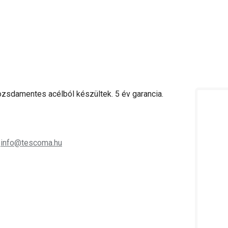
ozsdamentes acélból készültek. 5 év garancia.
;
info@tescoma.hu