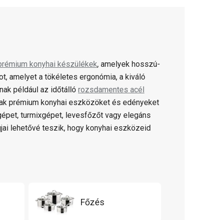
prémium konyhai készülékek
, amelyek hosszú-
 amelyet a tökéletes ergonómia, a kiváló
ak például az időtálló
rozsdamentes acél
ak prémium konyhai eszközöket és edényeket
gépet, turmixgépet, levesfőzőt vagy elegáns
jai lehetővé teszik, hogy konyhai eszközeid
Főzés