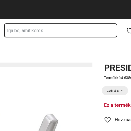
Ugrás a fő tartalomhoz
Ugrás a navigációhoz
Ugrás a kereséshez
PRESI
Termékkód
638
Leírás
Ez a termék
Hozzáa