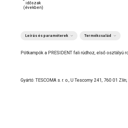
időszak
(években)
Leírás és paraméterek
Termékcsalád
Pótkampók a PRESIDENT fali rúdhoz, első osztályú r
Gyártó: TESCOMA s. r. o., U Tescomy 241, 760 01 Zlín