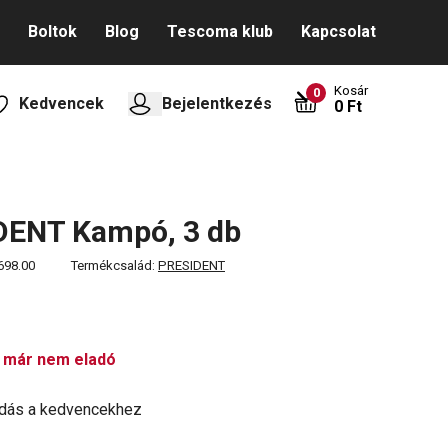
Boltok
Blog
Tescoma klub
Kapcsolat
Kosár
0
Kedvencek
Bejelentkezés
0 Ft
DENT Kampó, 3 db
698.00
Termékcsalád:
PRESIDENT
 már nem eladó
dás a kedvencekhez