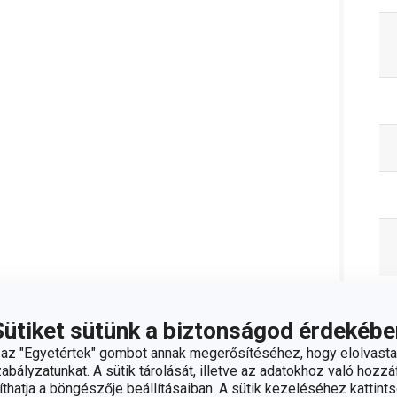
C
Sütiket sütünk a biztonságod érdekébe
z "Egyetértek" gombot annak megerősítéséhez, hogy elolvasta
bályzatunkat. A sütik tárolását, illetve az adatokhoz való hozzáf
hatja a böngészője beállításaiban. A sütik kezeléséhez kattints