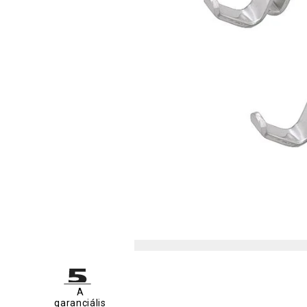
A
garanciális