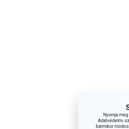
Nyomja meg a
Adatvédelmi sza
bármikor módosít