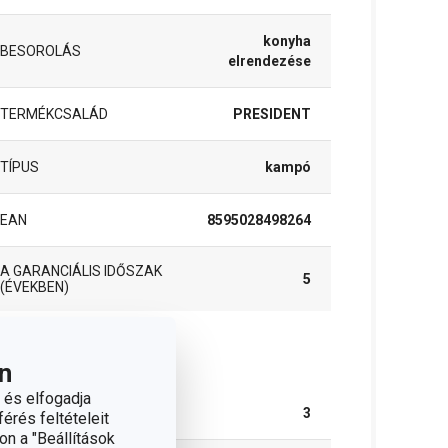
konyha
BESOROLÁS
elrendezése
TERMÉKCSALÁD
PRESIDENT
TÍPUS
kampó
EAN
8595028498264
A GARANCIÁLIS IDŐSZAK
5
(ÉVEKBEN)
somag
n
 és elfogadja
DARAB / KÉSZLET
3
érés feltételeit
on a "Beállítások