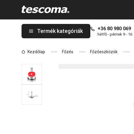
A PRESIDENT húsklopfoló, lapos oldalon tartózkodik
+36 80 980 069
Termék kategóriák
hétfő - péntek 9 - 16
Kezdőlap
Főzés
Főzőeszközök