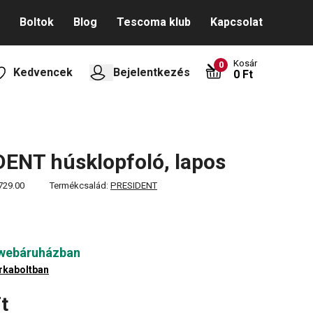
Boltok
Blog
Tescoma klub
Kapcsolat
Kosár
0
Kedvencek
Bejelentkezés
0 Ft
ENT húsklopfoló, lapos
729.00
Termékcsalád:
PRESIDENT
 webáruházban
rkaboltban
t