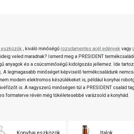
i eszközök
, kiváló minőségű
rozsdamentes acél edények
vagy
ideig veled maradnak? Ismerd meg a PRESIDENT termékcsaládot,
ű anyagok és a csúcsminőségű kidolgozás jellemez. Ide tartozn
k
. A legmagasabb minőséget képviselő termékcsaládunk nemcs
hanem modern elektromos készülékeket is, például konyhai robot
ávéfőzőt is. A nagyszerű minőségen túl a PRESIDENT család tag
s formaterve révén még tökéletesebbé varázsold a konyhád.
Konyhai eszközök
Italok