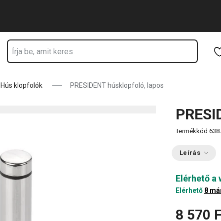
Ugrás a fő tartalomhoz
Ugrás a navigációhoz
Ugrás a kereséshez
Hús klopfolók
PRESIDENT húsklopfoló, lapos
PRESID
Termékkód
638
Leírás
Elérhető a
Elérhető
8 má
8 570 F