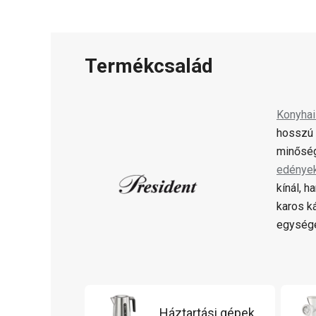
Termékcsalád
Konyha
hosszú 
minőség
edénye
kínál, 
karos k
egysége
Háztartási gépek