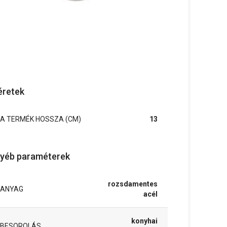
retek
A TERMÉK HOSSZA (CM)
13
yéb paraméterek
rozsdamentes
ANYAG
acél
konyhai
BESOROLÁS