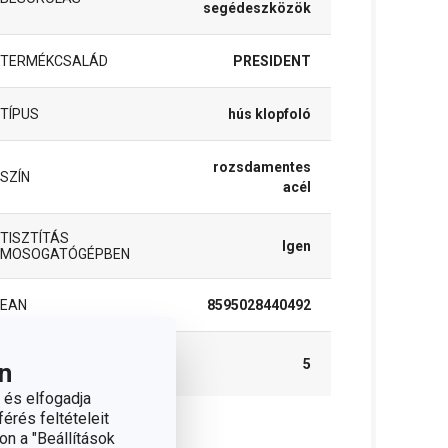
segédeszközök
TERMÉKCSALÁD
PRESIDENT
TÍPUS
hús klopfoló
rozsdamentes
SZÍN
acél
TISZTÍTÁS
Igen
MOSOGATÓGÉPBEN
EAN
8595028440492
A GARANCIÁLIS
5
n
IDŐSZAK (ÉVEKBEN)
 és elfogadja
érés feltételeit
on a "Beállítások
somag