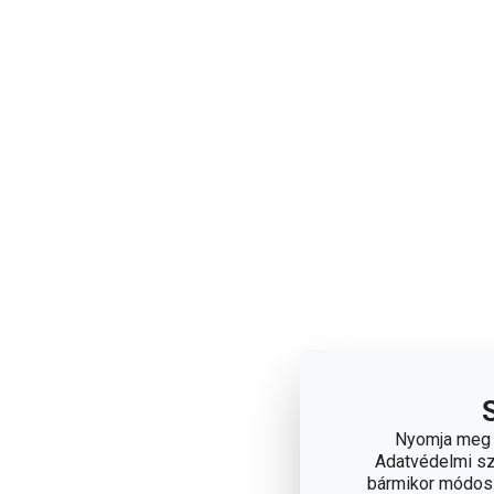
Nyomja meg a
Adatvédelmi sza
bármikor módosít