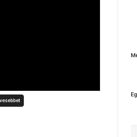
Mé
Eg
vesebbet