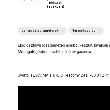
időszak
(években)
Leírás és paraméterek
Termékcsalád
Első osztályú rozsdametes acélból készült, kiválóan 
Mosogatógépben tisztítható. 5 év garancia.
Gyártó: TESCOMA s. r. o., U Tescomy 241, 760 01 Zlín