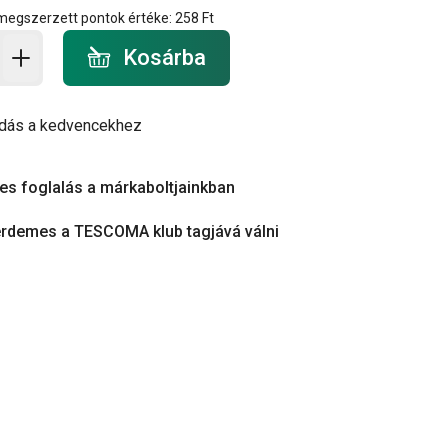
 megszerzett pontok értéke:
258 Ft
a - mennyiség
Kosárba
dás a kedvencekhez
es foglalás a márkaboltjainkban
érdemes a TESCOMA klub tagjává válni