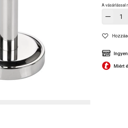
A vásárlással
Kosárb
Hozzáa
Ingyen
Miért 