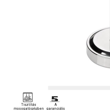
Tisztítás
A
mosogatógépben
garanciális