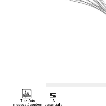
Tisztítás
A
mosogatógépben
garanciális