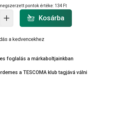
 megszerzett pontok értéke:
134 Ft
a - mennyiség
Kosárba
dás a kedvencekhez
es foglalás a márkaboltjainkban
érdemes a TESCOMA klub tagjává válni