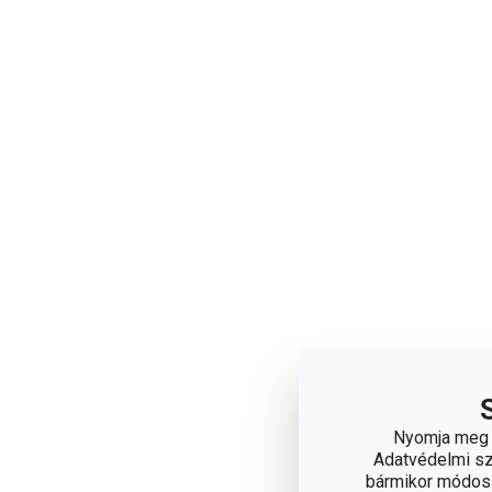
Nyomja meg a
Adatvédelmi sza
bármikor módosít