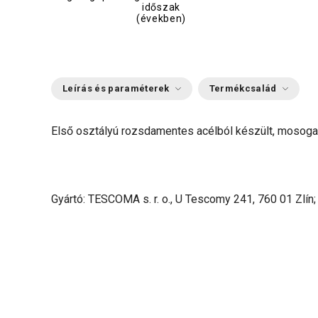
időszak
(években)
Leírás és paraméterek
Termékcsalád
Első osztályú rozsdamentes acélból készült, mosogató
Gyártó: TESCOMA s. r. o., U Tescomy 241, 760 01 Zlín