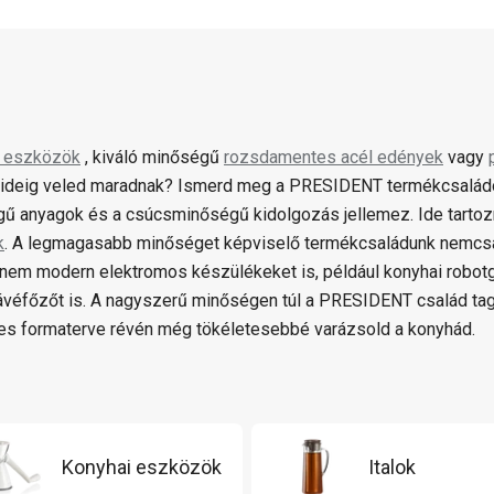
i eszközök
, kiváló minőségű
rozsdamentes acél edények
vagy
ideig veled maradnak? Ismerd meg a PRESIDENT termékcsaládot,
ű anyagok és a csúcsminőségű kidolgozás jellemez. Ide tartozn
k
. A legmagasabb minőséget képviselő termékcsaládunk nemcs
hanem modern elektromos készülékeket is, például konyhai robot
ávéfőzőt is. A nagyszerű minőségen túl a PRESIDENT család tag
s formaterve révén még tökéletesebbé varázsold a konyhád.
Konyhai eszközök
Italok