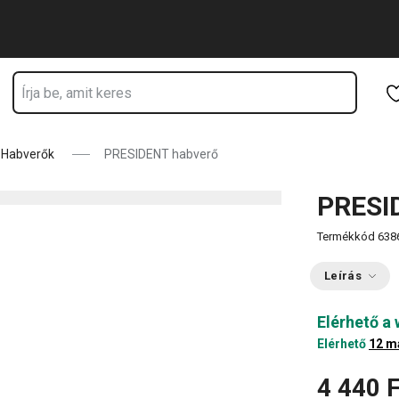
Ugrás a fő tartalomhoz
Ugrás a navigációhoz
Ugrás a kereséshez
Habverők
PRESIDENT habverő
PRESI
Termékkód
638
Leírás
Elérhető a
Elérhető
12 m
4 440 F