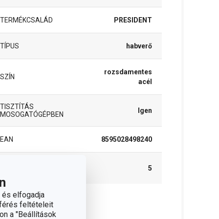
TERMÉKCSALÁD
PRESIDENT
TÍPUS
habverő
rozsdamentes
SZÍN
acél
TISZTÍTÁS
Igen
MOSOGATÓGÉPBEN
EAN
8595028498240
A GARANCIÁLIS IDŐSZAK
5
(ÉVEKBEN)
n
 és elfogadja
érés feltételeit
somag
on a "Beállítások