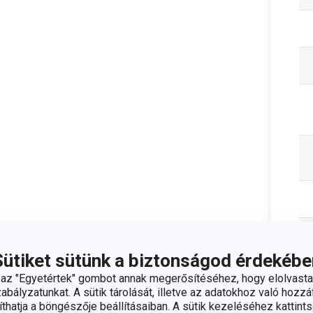
Sütiket sütünk a biztonságod érdekébe
z "Egyetértek" gombot annak megerősítéséhez, hogy elolvasta
bályzatunkat. A sütik tárolását, illetve az adatokhoz való hozzáf
C
hatja a böngészője beállításaiban. A sütik kezeléséhez kattints