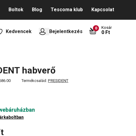
Boltok
Blog
Tescoma klub
Kapcsolat
Kosár
0
Kedvencek
Bejelentkezés
0 Ft
DENT habverő
686.00
Termékcsalád:
PRESIDENT
 webáruházban
árkaboltban
t