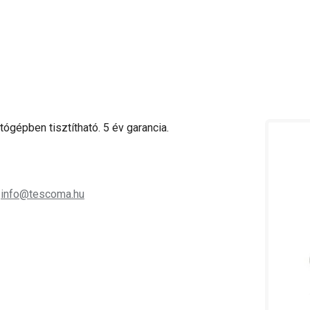
gépben tisztítható. 5 év garancia.
;
info@tescoma.hu