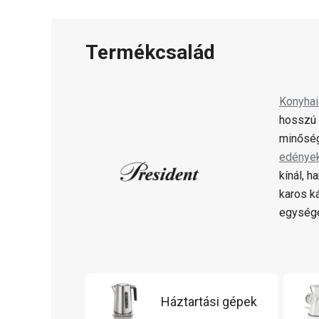
Termékcsalád
Konyha
hosszú 
minőség
edénye
kínál, 
karos k
egysége
Háztartási gépek