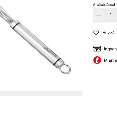
A vásárlással
Kosárb
Hozzáa
Ingyen
Miért 