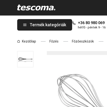
A PRESIDENT habverő oldalon tartózkodik
+36 80 980 069
Termék kategóriák
hétfő - péntek 9 - 16
Kezdőlap
Főzés
Főzőeszközök