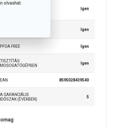
n olvashat.
MELEGÍTÉS
ÜVEGKERÁMIA
Igen
FŐZŐLAPON
ELEKTROMOS
Igen
FŰTÉS
PFOA FREE
Igen
TISZTÍTÁS
Igen
MOSOGATÓGÉPBEN
EAN
8595028439540
A GARANCIÁLIS
5
IDŐSZAK (ÉVEKBEN)
somag