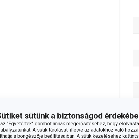
Sütiket sütünk a biztonságod érdekébe
z "Egyetértek" gombot annak megerősítéséhez, hogy elolvasta
bályzatunkat. A sütik tárolását, illetve az adatokhoz való hozzáf
hatja a böngészője beállításaiban. A sütik kezeléséhez kattints