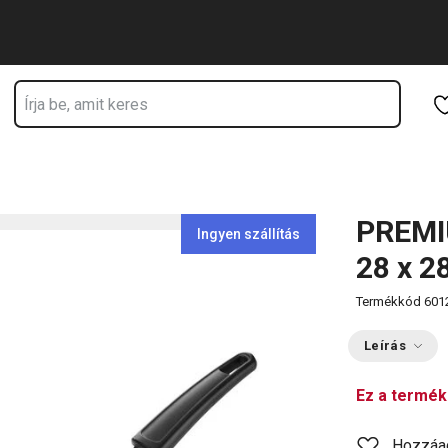
Ugrás a fő tartalomhoz
Ugrás a navigációhoz
Ugrás a kereséshez
PREMIU
Ingyen szállítás
28 x 2
Termékkód
601
Leírás
Ez a termék
Hozzáa