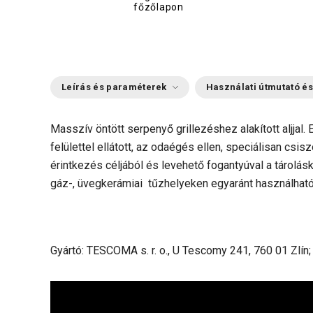
főzőlapon
Leírás és paraméterek
Használati útmutató és
Masszív öntött serpenyő grillezéshez alakított aljjal
felülettel ellátott, az odaégés ellen, speciálisan csiszo
érintkezés céljából és levehető fogantyúval a tárolásko
gáz-, üvegkerámiai tűzhelyeken egyaránt használható,
Gyártó: TESCOMA s. r. o., U Tescomy 241, 760 01 Zlín