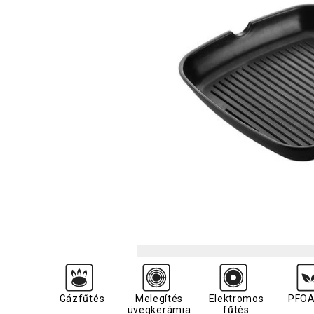
Gázfűtés
Melegítés
Elektromos
PFOA
üvegkerámia
fűtés