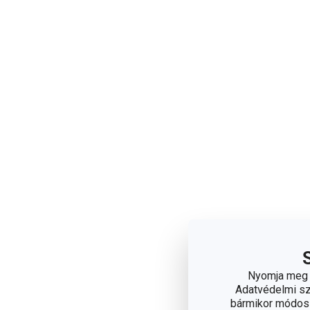
Nyomja meg a
Adatvédelmi sza
bármikor módosít