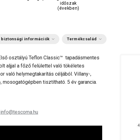
időszak
(években)
 biztonsági információk
Termékcsalád
. Első osztályú Teflon Classic™ tapadásmentes
lt aljjal a főző felülettel való tökéletes
r való helymegtakarítás céljából. Villany-,
 mosogatógépben tisztítható. 5 év garancia.
;
info@tescoma.hu