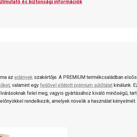
 útmutató és biztonsági információk
oma az
edények
szakértője. A PREMIUM termékcsaládban első
őket
, valamint egy
fedővel ellátott prémium sütőtálat
kínálunk. 
elvárásoknak felel meg, vagyis gyártásához kiváló minőségű, tar
 előnyökkel rendelkezik, amelyek növelik a használat kényelmét.