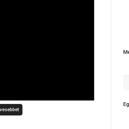
Mé
Eg
vesebbet