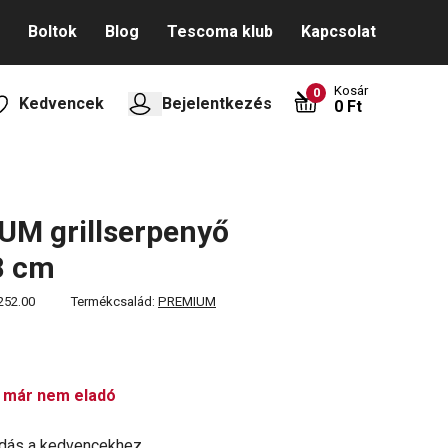
Boltok
Blog
Tescoma klub
Kapcsolat
Kosár
0
Kedvencek
Bejelentkezés
0 Ft
M grillserpenyő
8 cm
252.00
Termékcsalád:
PREMIUM
 már nem eladó
dás a kedvencekhez