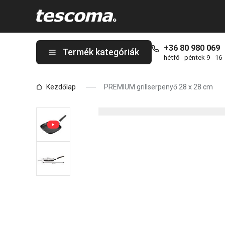
A PREMIUM grillserpenyő 28 x 28 cm oldalon tartózkodik
+36 80 980 069
Termék kategóriák
hétfő - péntek 9 - 16
Kezdőlap
PREMIUM grillserpenyő 28 x 28 cm