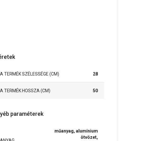
retek
A TERMÉK SZÉLESSÉGE (CM)
28
A TERMÉK HOSSZA (CM)
50
yéb paraméterek
műanyag, alumínium
ötvözet,
ANYAG