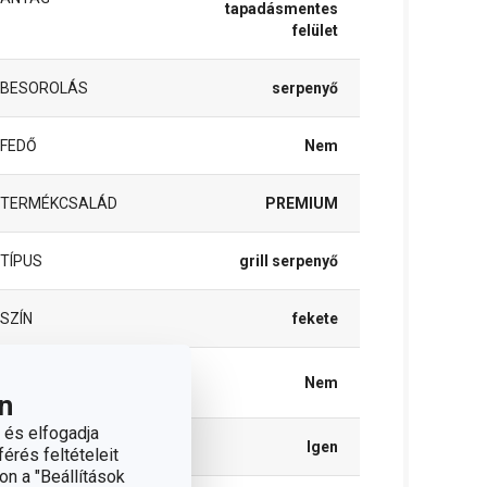
tapadásmentes
felület
BESOROLÁS
serpenyő
FEDŐ
Nem
TERMÉKCSALÁD
PREMIUM
TÍPUS
grill serpenyő
SZÍN
fekete
INDUKCIÓS
Nem
MELEGÍTÉS
n
 és elfogadja
GÁZFŰTÉS
Igen
érés feltételeit
on a "Beállítások