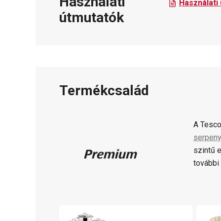
Használati
Használati
útmutatók
Termékcsalád
A Tesc
serpeny
szintű 
további