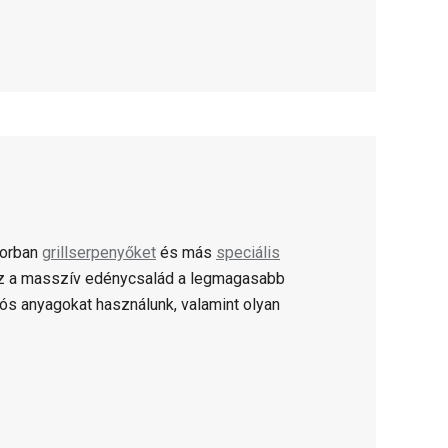
sorban
grillserpenyőket
és más
speciális
Ez a masszív edénycsalád a legmagasabb
tós anyagokat használunk, valamint olyan