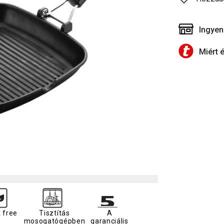
Ingyen
Miért 
 free
Tisztítás
A
mosogatógépben
garanciális