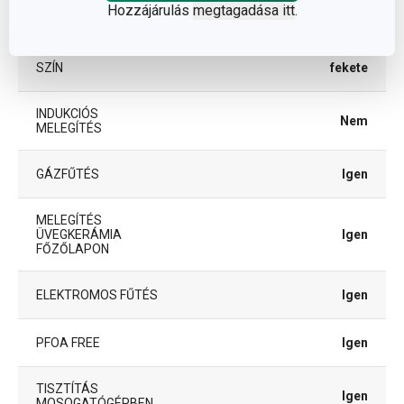
Hozzájárulás
megtagadása itt
.
TÍPUS
grill serpenyő
SZÍN
fekete
INDUKCIÓS
Nem
MELEGÍTÉS
GÁZFŰTÉS
Igen
MELEGÍTÉS
ÜVEGKERÁMIA
Igen
FŐZŐLAPON
ELEKTROMOS FŰTÉS
Igen
PFOA FREE
Igen
TISZTÍTÁS
Igen
MOSOGATÓGÉPBEN