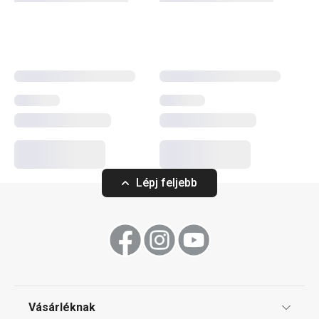
gyártásához kiváló minőségű, tartós anyagokat
használunk, valamint olyan további előnyökkel
rendelkezik, amelyek növelik a használat kényelmét.
Főzés
Sütés
Lépj feljebb
Vásárléknak