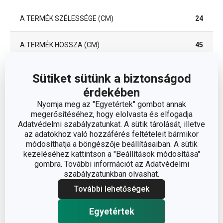
A TERMÉK SZÉLESSÉGE (CM)
24
A TERMÉK HOSSZA (CM)
45
Sütiket sütünk a biztonságod
Egyéb paraméterek
érdekében
Nyomja meg az "Egyetértek" gombot annak
műanyag, alumínium
megerősítéséhez, hogy elolvasta és elfogadja
ANYAG
ötvözet, tapadásmentes
Adatvédelmi szabályzatunkat. A sütik tárolását, illetve
felület
az adatokhoz való hozzáférés feltételeit bármikor
módosíthatja a böngészője beállításaiban. A sütik
kezeléséhez kattintson a "Beállítások módosítása"
BESOROLÁS
serpenyő
gombra. További információt az Adatvédelmi
szabályzatunkban olvashat.
FEDŐ
Nem
További lehetőségek
TERMÉKCSALÁD
PREMIUM
Egyetértek