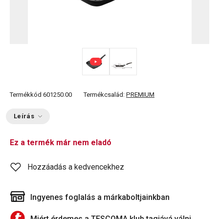
Termékkód
601250.00
Termékcsalád:
PREMIUM
Leírás
Ez a termék már nem eladó
Hozzáadás a kedvencekhez
Ingyenes foglalás a márkaboltjainkban
Miért érdemes a TESCOMA klub tagjává válni