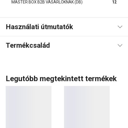
MASTER BOX B2B VÁSÁRLÓKNAK (DB)
12
Használati útmutatók
Használati útmutató és biztonsági információk
Termékcsalád
Legutóbb megtekintett termékek
A Tescoma az
edények
szakértője. A PREMIUM
termékcsaládban elsősorban
grillserpenyőket
és más
speciális serpenyőket
, valamint egy
fedővel ellátott
prémium sütőtálat
kínálunk. Ez a masszív edénycsalád a
legmagasabb szintű elvárásoknak felel meg, vagyis