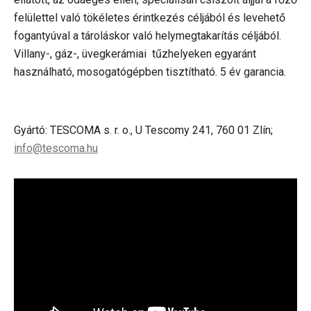
felülettel való tökéletes érintkezés céljából és levehető
fogantyúval a tároláskor való helymegtakarítás céljából.
Villany-, gáz-, üvegkerámiai tűzhelyeken egyaránt
használható, mosogatógépben tisztítható. 5 év garancia.
Gyártó: TESCOMA s. r. o., U Tescomy 241, 760 01 Zlín;
info@tescoma.hu