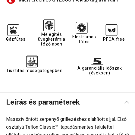
Melegítés
Elektromos
Gázfűtés
üvegkerámia
PFOA free
fűtés
főzőlapon
A garanciális időszak
Tisztítás mosogatógépben
(években)
Leírás és paraméterek
Masszív öntött serpenyő grillezéshez alakított aljjal. Első
osztályú
Teflon Classic™
tapadásmentes felülettel
ellátott, az odaégés ellen, speciálisan csiszolt aljjal a főző