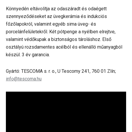
Könnyedén eltávolítja az odaszáradt és odaégett
szennyeződéseket az üvegkerámia és indukciós
főzőlapokról, valamint egyéb sima üveg- és
porcelánfelületekről. Két pótpenge a nyélben elrejtve,
valamint védőkupak a biztonságos tároláshoz. Első
osztályú rozsdamentes acélból és ellenálló műanyagból
készül. 3 év garancia.
Gyártó: TESCOMA s. r. o., U Tescomy 241, 760 01 Zlín;
info@tescoma.hu