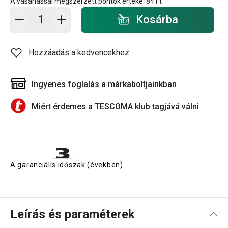
A vásárlással megszerzett pontok értéke:
84 Ft
Kosárba - mennyiség
Kosárba
Hozzáadás a kedvencekhez
Ingyenes foglalás a márkaboltjainkban
Miért érdemes a TESCOMA klub tagjává válni
A garanciális időszak (években)
Leírás és paraméterek