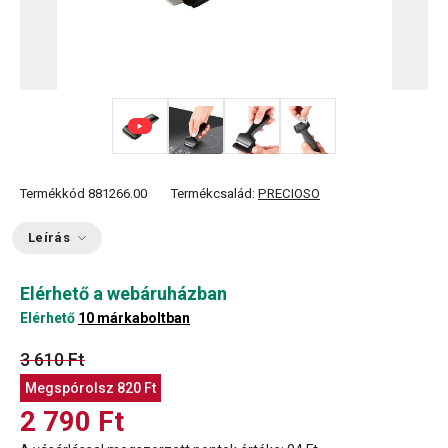
+ 3
Termékkód
881266.00
Termékcsalád:
PRECIOSO
Leírás
Elérhető a webáruházban
Elérhető
10 márkaboltban
3 610 Ft
Megspórolsz
820 Ft
2 790 Ft