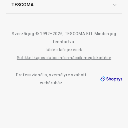
Affiliate program
TESCOMA
Reklamáció és termékvisszaküldés
Karrier
8 570 Ft
TESCOMA garancia és szerviz
Rólunk
6 690 Ft
3 450 Ft
Elérhető a webáruházban
Elérhető a webáruh
Design
Szerzői jog © 1992–2026, TESCOMA Kft. Minden jog
9 márkaboltban elérhető
8 márkaboltban elér
Minőség
fenntartva.
Kosárba
Kosárba
lábléc-kifejezések
Blog
Sütikkel kapcsolatos információk megtekintése
Kapcsolat
Professzionális, személyre szabott
A PRECIOSO termékcsalád összes terméke
Adatkezelési Tájékoztató
webáruház
Akadálymentességi nyilatkozat