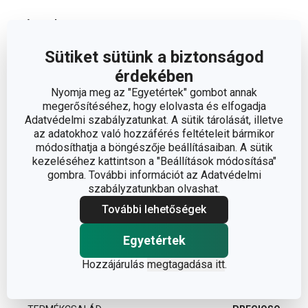
Méretek
Sütiket sütünk a biztonságod
A TERMÉK MAGASSÁGA (CM)
1.5
érdekében
Nyomja meg az "Egyetértek" gombot annak
A TERMÉK SZÉLESSÉGE (CM)
6
megerősítéséhez, hogy elolvasta és elfogadja
Adatvédelmi szabályzatunkat. A sütik tárolását, illetve
az adatokhoz való hozzáférés feltételeit bármikor
A TERMÉK HOSSZA (CM)
12
módosíthatja a böngészője beállításaiban. A sütik
kezeléséhez kattintson a "Beállítások módosítása"
gombra. További információt az Adatvédelmi
Egyéb paraméterek
szabályzatunkban olvashat.
További lehetőségek
műanyag,
ANYAG
rozsdamentes acél
Egyetértek
Hozzájárulás
megtagadása itt
.
BESOROLÁS
tisztítás és takarítás