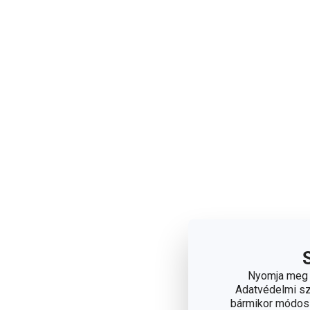
Nyomja meg a
Adatvédelmi sza
bármikor módosít