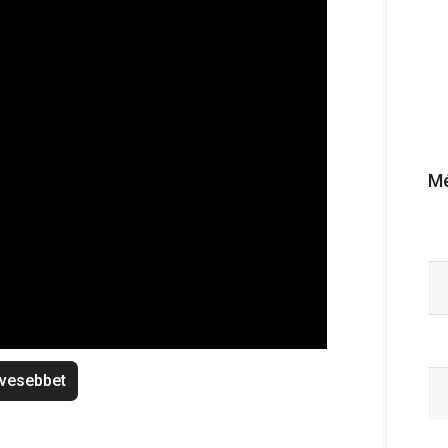
Mé
vesebbet