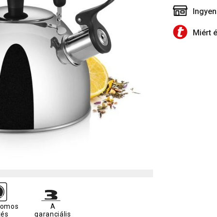
Ingyen
Miért 
romos
A
tés
garanciális