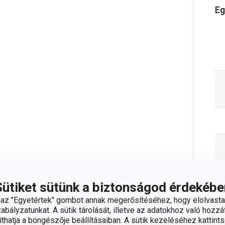
Eg
Sütiket sütünk a biztonságod érdekébe
z "Egyetértek" gombot annak megerősítéséhez, hogy elolvasta
bályzatunkat. A sütik tárolását, illetve az adatokhoz való hozzáf
hatja a böngészője beállításaiban. A sütik kezeléséhez kattints