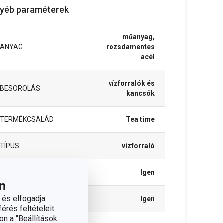
yéb paraméterek
műanyag,
ANYAG
rozsdamentes
acél
vízforralók és
BESOROLÁS
kancsók
TERMÉKCSALÁD
Tea time
TÍPUS
vízforraló
INDUKCIÓS MELEGÍTÉS
Igen
n
 és elfogadja
GÁZFŰTÉS
Igen
érés feltételeit
on a "Beállítások