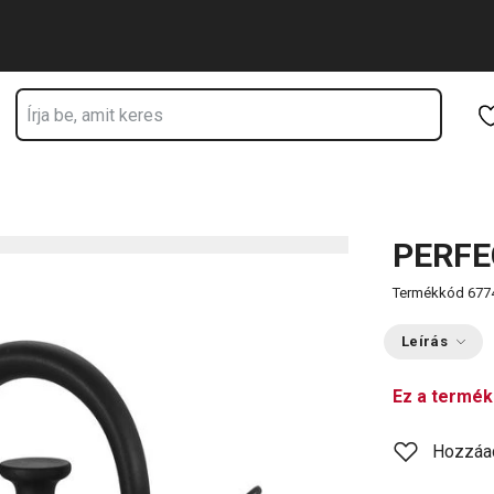
Ugrás a fő tartalomhoz
Ugrás a navigációhoz
Ugrás a kereséshez
PERFEC
Termékkód
677
Leírás
Ez a termék
Hozzáa