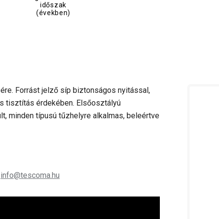
időszak
(években)
ére. Forrást jelző síp biztonságos nyitással,
s tisztítás érdekében. Elsőosztályú
t, minden típusú tűzhelyre alkalmas, beleértve
;
info@tescoma.hu