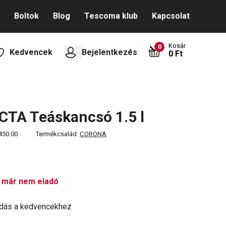
Boltok
Blog
Tescoma klub
Kapcsolat
Kosár
0
Kedvencek
Bejelentkezés
0 Ft
TA Teáskancsó 1.5 l
450.00
Termékcsalád:
CORONA
 már nem eladó
dás a kedvencekhez