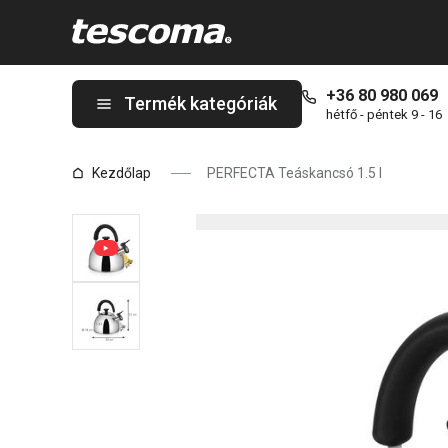
A PERFECTA Teáskancsó 1.5 l oldalon tartózkodik
+36 80 980 069
Termék kategóriák
hétfő - péntek 9 - 16
Kezdőlap
PERFECTA Teáskancsó 1.5 l