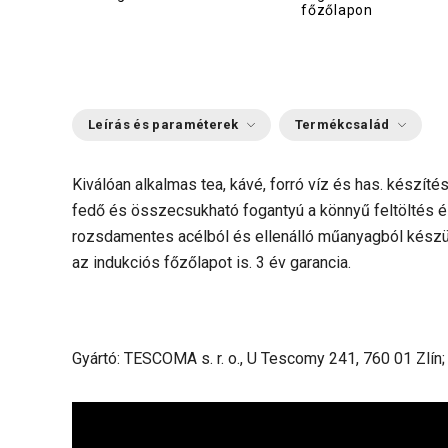
főzőlapon
Leírás és paraméterek
Termékcsalád
Kiválóan alkalmas tea, kávé, forró víz és has. készítés
fedő és összecsukható fogantyú a könnyű feltöltés é
rozsdamentes acélból és ellenálló műanyagból készül
az indukciós főzőlapot is. 3 év garancia.
Gyártó: TESCOMA s. r. o., U Tescomy 241, 760 01 Zlín