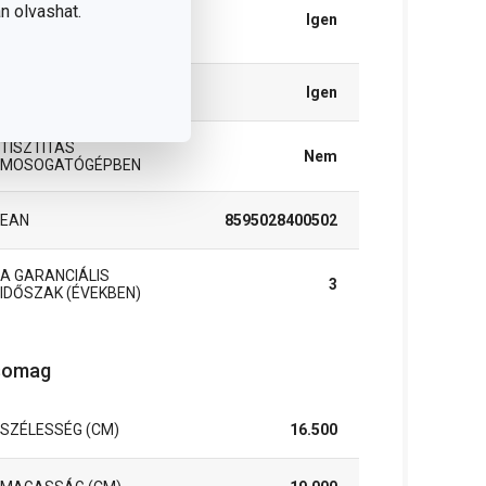
MELEGÍTÉS
n olvashat.
ÜVEGKERÁMIA
Igen
FŐZŐLAPON
ELEKTROMOS FŰTÉS
Igen
TISZTÍTÁS
Nem
MOSOGATÓGÉPBEN
EAN
8595028400502
A GARANCIÁLIS
3
IDŐSZAK (ÉVEKBEN)
somag
SZÉLESSÉG (CM)
16.500