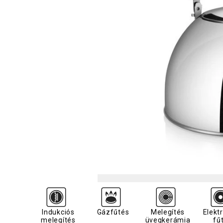
Indukciós
Gázfűtés
Melegítés
Elekt
melegítés
üvegkerámia
fű