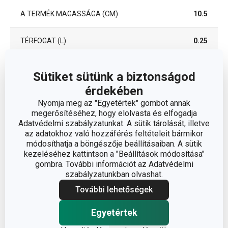
A TERMÉK MAGASSÁGA (CM)
10.5
TÉRFOGAT (L)
0.25
A TERMÉK HOSSZA (CM)
8.5
Sütiket sütünk a biztonságod
érdekében
ÁTMÉRŐ (CM)
8
Nyomja meg az "Egyetértek" gombot annak
megerősítéséhez, hogy elolvasta és elfogadja
Adatvédelmi szabályzatunkat. A sütik tárolását, illetve
Egyéb paraméterek
az adatokhoz való hozzáférés feltételeit bármikor
módosíthatja a böngészője beállításaiban. A sütik
kezeléséhez kattintson a "Beállítások módosítása"
műanyag, nanoCARE
gombra. További információt az Adatvédelmi
ANYAG
kezeléssel
szabályzatunkban olvashat.
További lehetőségek
élelmiszer tároló
BESOROLÁS
doboz
Egyetértek