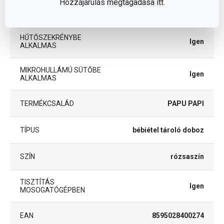
Hozzájárulás
megtagadása itt
.
FAGYASZTÓBA
Igen
ALKALMAS
HŰTŐSZEKRÉNYBE
Igen
ALKALMAS
MIKROHULLÁMÚ SÜTŐBE
Igen
ALKALMAS
TERMÉKCSALÁD
PAPU PAPI
TÍPUS
bébiétel tároló doboz
SZÍN
rózsaszín
TISZTÍTÁS
Igen
MOSOGATÓGÉPBEN
EAN
8595028400274