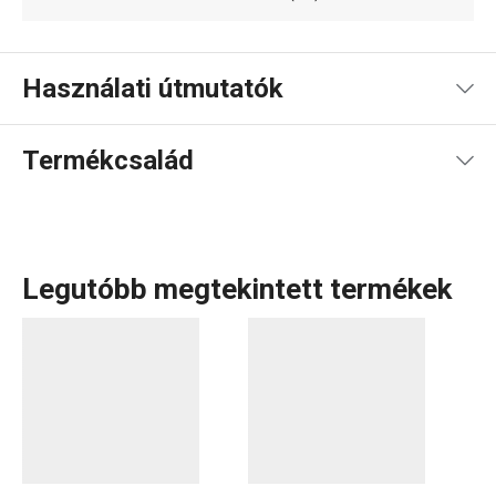
Használati útmutatók
Használati útmutató és biztonsági információk
Termékcsalád
Legutóbb megtekintett termékek
A
PAPU PAPI
, csecsemők és kisgyermekek táplálásához
készült, népszerű eszközkészlet palackokat, cumikat,
termo palackot, tápszeradagoló dobozt és bébiételes
dobozokat is kínál. Az őzikés és elefántos motívummal
díszített, rózsaszín és kék színű, eredeti dizájnt a szülők
és a babák is nagyra értékelik. Ezek a termékek