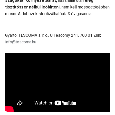
szagokat. Környezetbarát,
használat után
elég
tisztítószer nélkül leöblíteni,
nem kell mosogatógépben
mosni. A dobozok sterilizálhatóak. 3 év garancia.
Gyártó: TESCOMA s. r. o., U Tescomy 241, 760 01 Zlín;
info@tescoma.hu