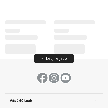
egészségre ártalmatlanok, az egyedülálló nanoCARE
technológiával készülnek, és megfelelnek a legmagasabb
elvárásoknak is a legkisebbek gondozásában.
Kültéri tevékenységek
Gyermekeknek
Lépj feljebb
Vásárléknak