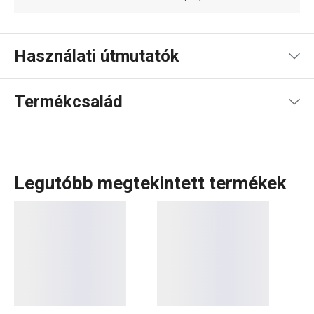
Használati útmutatók
Használati útmutató és biztonsági információk
Termékcsalád
Legutóbb megtekintett termékek
A
PAPU PAPI
, csecsemők és kisgyermekek táplálásához
készült, népszerű eszközkészlet palackokat, cumikat,
termo palackot, tápszeradagoló dobozt és bébiételes
dobozokat is kínál. Az őzikés és elefántos motívummal
díszített, rózsaszín és kék színű, eredeti dizájnt a szülők
és a babák is nagyra értékelik. Ezek a termékek