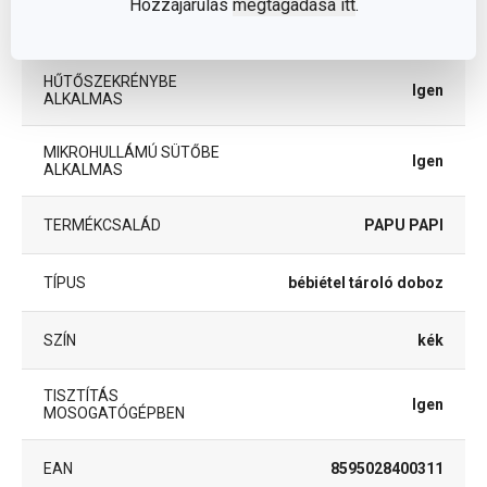
Hozzájárulás
megtagadása itt
.
FAGYASZTÓBA
Igen
ALKALMAS
HŰTŐSZEKRÉNYBE
Igen
ALKALMAS
MIKROHULLÁMÚ SÜTŐBE
Igen
ALKALMAS
TERMÉKCSALÁD
PAPU PAPI
TÍPUS
bébiétel tároló doboz
SZÍN
kék
TISZTÍTÁS
Igen
MOSOGATÓGÉPBEN
EAN
8595028400311