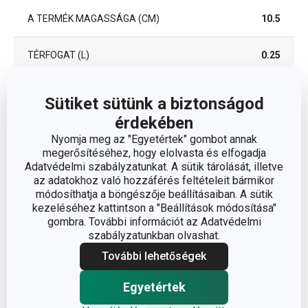
A TERMÉK MAGASSÁGA (CM)
10.5
TÉRFOGAT (L)
0.25
A TERMÉK HOSSZA (CM)
8.5
Sütiket sütünk a biztonságod
érdekében
ÁTMÉRŐ (CM)
8
Nyomja meg az "Egyetértek" gombot annak
megerősítéséhez, hogy elolvasta és elfogadja
Adatvédelmi szabályzatunkat. A sütik tárolását, illetve
Egyéb paraméterek
az adatokhoz való hozzáférés feltételeit bármikor
módosíthatja a böngészője beállításaiban. A sütik
kezeléséhez kattintson a "Beállítások módosítása"
műanyag, nanoCARE
gombra. További információt az Adatvédelmi
ANYAG
kezeléssel
szabályzatunkban olvashat.
További lehetőségek
élelmiszer tároló
BESOROLÁS
doboz
Egyetértek