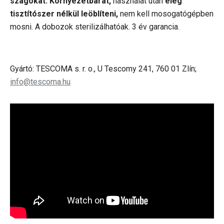
szagokat. Környezetbarát,
használat után
elég
tisztítószer nélkül leöblíteni,
nem kell mosogatógépben
mosni. A dobozok sterilizálhatóak. 3 év garancia.
Gyártó: TESCOMA s. r. o., U Tescomy 241, 760 01 Zlín;
info@tescoma.hu