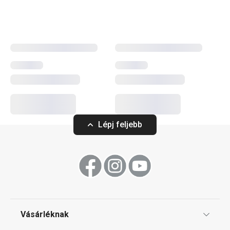
egészségre ártalmatlanok, az egyedülálló nanoCARE
technológiával készülnek, és megfelelnek a legmagasabb
elvárásoknak is a legkisebbek gondozásában.
Kültéri tevékenységek
Gyermekeknek
Lépj feljebb
Vásárléknak