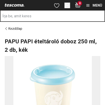
A PAPU PAPI ételtároló doboz 250 ml, 2 db, kék oldalon tartózk
0
Ugrás a fő tartalomhoz
Ugrás a navigációhoz
Ugrás a kereséshez
MENÜ
Kezdőlap
PAPU PAPI ételtároló doboz 250 ml,
2 db, kék