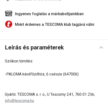
Ingyenes foglalás a márkaboltjainkban
Miért érdemes a TESCOMA klub tagjává válni
Leírás és paraméterek
Szilikon tömítés:
-PALOMA kávéfőzőhöz, 6 csésze (647006)
Gyártó: TESCOMA s. r. o., U Tescomy 241, 760 01 Zlín;
info@tescoma.hu