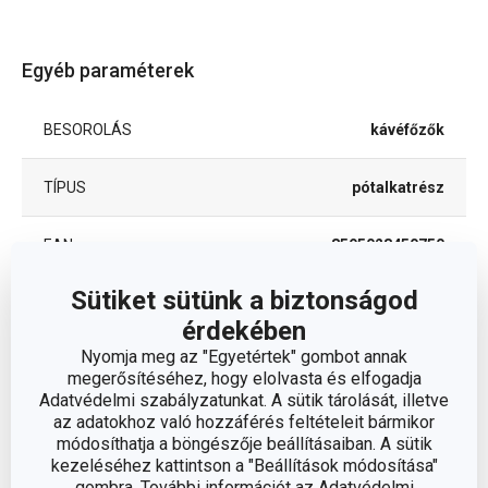
Egyéb paraméterek
BESOROLÁS
kávéfőzők
TÍPUS
pótalkatrész
EAN
8595028450750
Sütiket sütünk a biztonságod
Csomag
érdekében
Nyomja meg az "Egyetértek" gombot annak
megerősítéséhez, hogy elolvasta és elfogadja
SZÉLESSÉG (CM)
8.000
Adatvédelmi szabályzatunkat. A sütik tárolását, illetve
az adatokhoz való hozzáférés feltételeit bármikor
MAGASSÁG (CM)
módosíthatja a böngészője beállításaiban. A sütik
0.400
kezeléséhez kattintson a "Beállítások módosítása"
gombra. További információt az Adatvédelmi