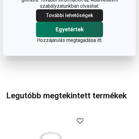
HOSSZÚSÁG (CM)
10.500
szabályzatunkban olvashat.
További lehetőségek
SÚLYA, BELEÉRTVE A CSOMAGOLÁST (KG)
0.006
Egyetértek
INNER BOX B2B VÁSÁRLÓKNAK (DB)
24
Hozzájárulás
megtagadása itt
.
MASTER BOX B2B VÁSÁRLÓKNAK (DB)
288
Legutóbb megtekintett termékek