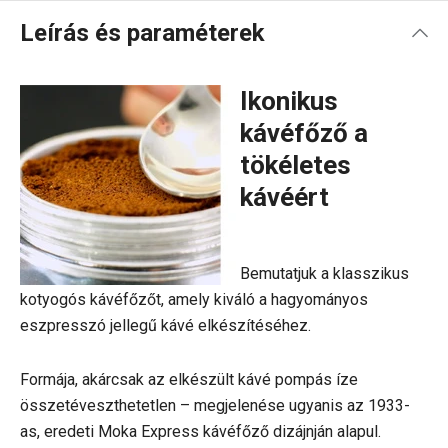
Leírás és paraméterek
Ikonikus
kávéfőző a
tökéletes
kávéért
Bemutatjuk a klasszikus
kotyogós kávéfőzőt, amely kiváló a hagyományos
eszpresszó jellegű kávé elkészítéséhez.
Formája, akárcsak az elkészült kávé pompás íze
összetéveszthetetlen – megjelenése ugyanis az 1933-
as, eredeti Moka Express kávéfőző dizájnján alapul.