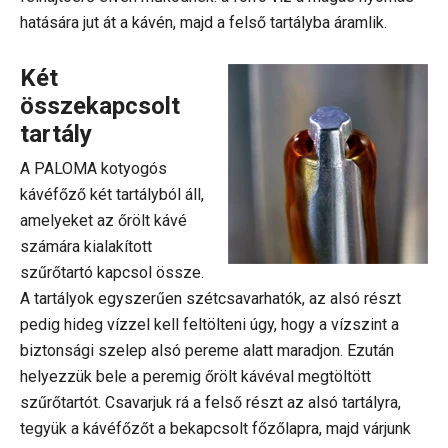
hatására jut át a kávén, majd a felső tartályba áramlik.
Két
összekapcsolt
tartály
A PALOMA kotyogós
kávéfőző két tartályból áll,
amelyeket az őrölt kávé
számára kialakított
szűrőtartó kapcsol össze.
A tartályok egyszerűen szétcsavarhatók, az alsó részt
pedig hideg vízzel kell feltölteni úgy, hogy a vízszint a
biztonsági szelep alsó pereme alatt maradjon. Ezután
helyezzük bele a peremig őrölt kávéval megtöltött
szűrőtartót. Csavarjuk rá a felső részt az alsó tartályra,
tegyük a kávéfőzőt a bekapcsolt főzőlapra, majd várjunk