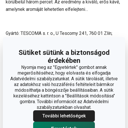
körülbelül három percet. Az eredmény a kiváló, erős kávé,
amelynek aromáját lehetetlen elfelejteni…
Gyártó: TESCOMA s. r. o., U Tescomy 241, 760 01 Zlín;
info@tescoma.hu
Sütiket sütünk a biztonságod
érdekében
Nyomja meg az "Egyetértek" gombot annak
megerősítéséhez, hogy elolvasta és elfogadja
Adatvédelmi szabályzatunkat. A sütik tárolását, illetve
az adatokhoz való hozzáférés feltételeit bármikor
módosíthatja a böngészője beállításaiban. A sütik
kezeléséhez kattintson a "Beállítások módosítása"
gombra. További információt az Adatvédelmi
szabályzatunkban olvashat.
További lehetőségek
Olvasson kevesebbet