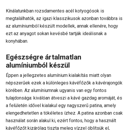
Kínálatunkban rozsdamentes acél kotyogósok is
megtalálhatók, az igazi klasszikusok azonban továbbra is
az alumíniumból készült modellek, annak ellenére, hogy
ezt az anyagot sokan kevésbé tartják ideálisnak a
konyhában.
Egészségre ártalmatlan
alumíniumból készül
Éppen a jellegzetes alumínium kialakítás miatt olyan
népszerűek ezek a különleges kávéfőzők a kávérajongók
körében. Az alumíniumnak ugyanis van egy fontos
tulajdonsága: kiválóan átveszi a kávé gazdag aromáját, és
a felületén idővel kialakul egy nagyszerű patina, amely
elengedhetetlen a tökéletes ízhez. A patina azonban csak
használat során alakul ki, ezért fontos, hogy a használt
kávéfőzőt kizárólag tiszta meleg vízzel öblítsük el,