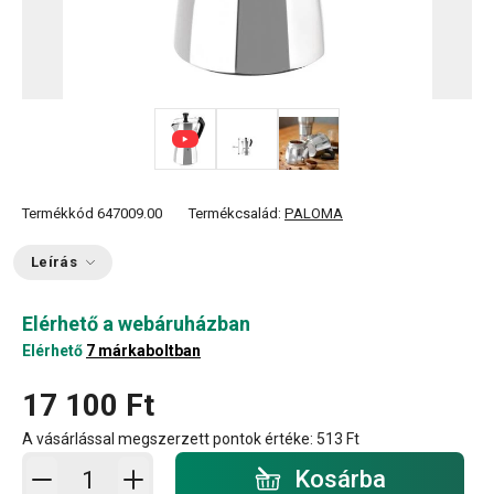
Termékkód
647009.00
Termékcsalád:
PALOMA
Leírás
Elérhető a webáruházban
Elérhető
7 márkaboltban
17 100 Ft
A vásárlással megszerzett pontok értéke:
513 Ft
Kosárba - mennyiség
Kosárba