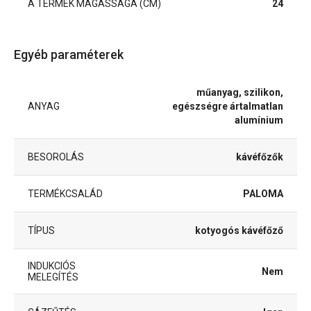
A TERMÉK MAGASSÁGA (CM)
24
Egyéb paraméterek
műanyag, szilikon,
ANYAG
egészségre ártalmatlan
alumínium
BESOROLÁS
kávéfőzők
TERMÉKCSALÁD
PALOMA
TÍPUS
kotyogós kávéfőző
INDUKCIÓS
Nem
MELEGÍTÉS