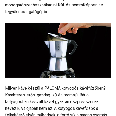
mosogatószer használata nélkül, és semmiképpen se
tegyük mosogatógépbe.
Milyen kávé készül a PALOMA kotyogós kávéfőzőben?
Karakteres, erős, gazdag ízű és aromájú. Bár a
kotyogósban készült kávét gyakran eszpresszónak
nevezik, valójában nem az. A kotyogós kávéfőzők a
felhajtóerő elvén működnek: a forró víz a magas nyomás