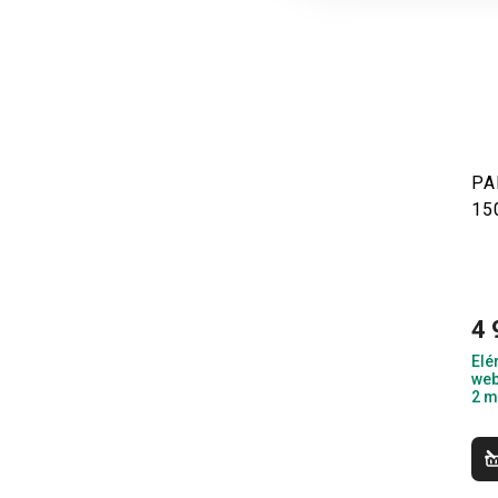
PA
15
4 
Elé
web
2 m