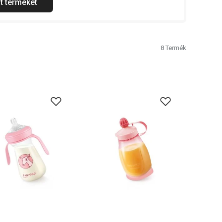
t terméket
8
Termék