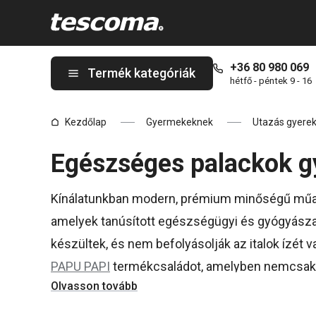
A Ivópalackok gyerekeknek oldalon tartózkodik
+36 80 980 069
Termék kategóriák
hétfő - péntek 9 - 16
Kezdőlap
Gyermekeknek
Utazás gyerek
Egészséges palackok 
Kínálatunkban modern, prémium minőségű műanya
amelyek tanúsított egészségügyi és gyógyásza
készültek, és nem befolyásolják az italok ízét
PAPU PAPI
termékcsaládot, amelyben nemcsak
Olvasson tovább
más praktikus kiegészítők is megtalálhatók.