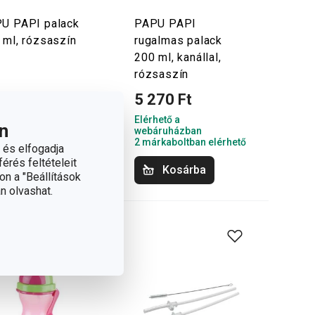
U PAPI palack
PAPU PAPI
 ml, rózsaszín
rugalmas palack
200 ml, kanállal,
rózsaszín
270 Ft
5 270 Ft
hető a
Elérhető a
n
áruházban
webáruházban
rkaboltban elérhető
2 márkaboltban elérhető
 és elfogadja
érés feltételeit
Kosárba
Kosárba
on a "Beállítások
n olvashat.