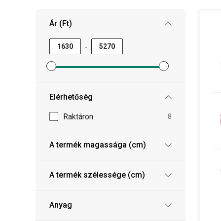
Ár (Ft)
-
Minimum ár szűrő beállítása
Maximum ár szűrő beállítása
Elérhetőség
Raktáron
8
A termék magassága (cm)
A termék szélessége (cm)
Anyag