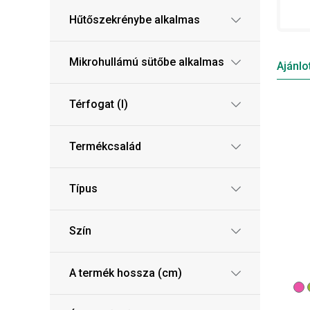
Hűtőszekrénybe alkalmas
Mikrohullámú sütőbe alkalmas
Ajánlo
Térfogat (l)
Termékcsalád
Típus
Szín
A termék hossza (cm)