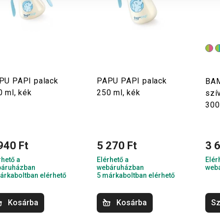
PU PAPI palack
PAPU PAPI palack
BAM
0 ml, kék
250 ml, kék
szí
300
940 Ft
5 270 Ft
3 
rhető a
Elérhető a
Elér
áruházban
webáruházban
web
árkaboltban elérhető
5 márkaboltban elérhető
Kosárba
Kosárba
Sz