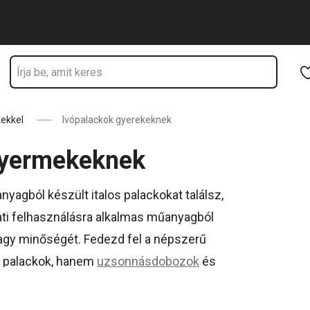
Ugrás a fő tartalomhoz
Ugrás a navigációhoz
Ugrás a kereséshez
ekkel
Ivópalackok gyerekeknek
gyermekeknek
gból készült italos palackokat találsz,
ti felhasználásra alkalmas műanyagból
 vagy minőségét. Fedezd fel a népszerű
 palackok, hanem
uzsonnásdobozok
és