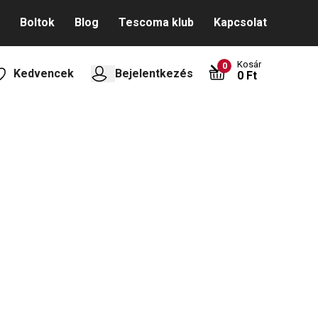
Boltok
Blog
Tescoma klub
Kapcsolat
Kosár
0
Kedvencek
Bejelentkezés
0 Ft