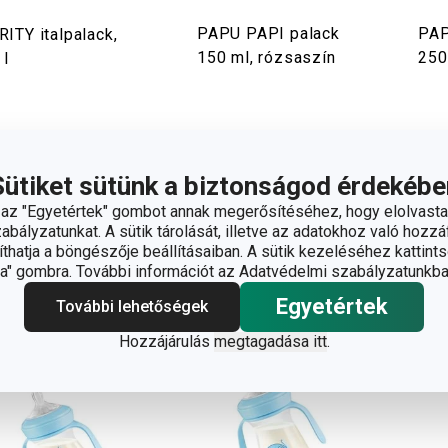
PAPU PAPI palack
PAP
ITY italpalack,
150 ml, rózsaszín
250
 l
280 Ft
4 940 Ft
5 
rhető a
Elérhető a
Elér
Sütiket sütünk a biztonságod érdekébe
áruházban
webáruházban
web
5 márkaboltban elérhető
5 má
z "Egyetértek" gombot annak megerősítéséhez, hogy elolvasta
bályzatunkat. A sütik tárolását, illetve az adatokhoz való hozzáf
zín kiválasztása
Kosárba
hatja a böngészője beállításaiban. A sütik kezeléséhez kattints
" gombra. További információt az Adatvédelmi szabályzatunkba
Egyetértek
További lehetőségek
Hozzájárulás
megtagadása itt
.