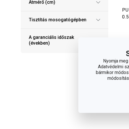
Átmérő (cm)
PUR
0.5
Tisztítás mosogatógépben
A garanciális időszak
4 
(években)
Elé
web
Nyomja meg a
Adatvédelmi sza
S
bármikor módosít
módosítása