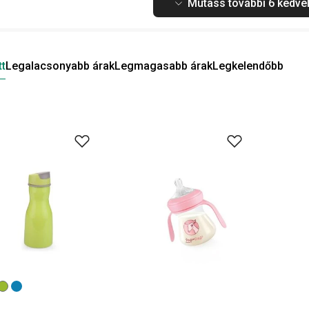
Mutass további 6 kedvel
tt
Legalacsonyabb árak
Legmagasabb árak
Legkelendőbb