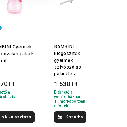
BAMBINI
BINI Gyermek
kiegészítők
vószálas palack
gyermek
 ml
szívószálas
palackhoz
670 Ft
1 630 Ft
hető a
Elérhető a
áruházban
webáruházban
11 márkaboltban
elérhető
ín kiválasztása
Kosárba