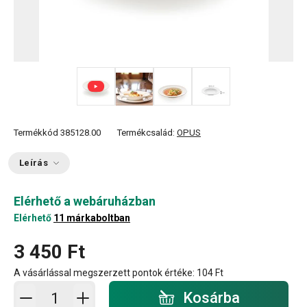
+ 1
Termékkód
385128.00
Termékcsalád:
OPUS
Leírás
Elérhető a webáruházban
Elérhető
11 márkaboltban
3 450 Ft
A vásárlással megszerzett pontok értéke:
104 Ft
Kosárba - mennyiség
Kosárba