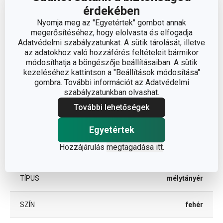
ÁTMÉRŐ (CM)
22
érdekében
Nyomja meg az "Egyetértek" gombot annak
megerősítéséhez, hogy elolvasta és elfogadja
Egyéb paraméterek
Adatvédelmi szabályzatunkat. A sütik tárolását, illetve
az adatokhoz való hozzáférés feltételeit bármikor
módosíthatja a böngészője beállításaiban. A sütik
ANYAG
porcelán
kezeléséhez kattintson a "Beállítások módosítása"
gombra. További információt az Adatvédelmi
szabályzatunkban olvashat.
BESOROLÁS
tányérok
További lehetőségek
MIKROHULLÁMÚ SÜTŐBE
Igen
ALKALMAS
Egyetértek
Hozzájárulás
megtagadása itt
.
TERMÉKCSALÁD
OPUS
TÍPUS
mélytányér
SZÍN
fehér