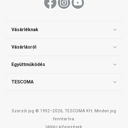
Vásárléknak
Ajándékutalványok
Vásárlásról
Tescoma klub
ÁSZF
Együttműködés
Gyakori kérdések
Szállítási díjak és fizetési módok
Affiliate program
TESCOMA
Reklamáció és termékvisszaküldés
Karrier
TESCOMA garancia és szerviz
Rólunk
Design
Szerzői jog © 1992–2026, TESCOMA Kft. Minden jog
Minőség
fenntartva.
lábléc-kifejezések