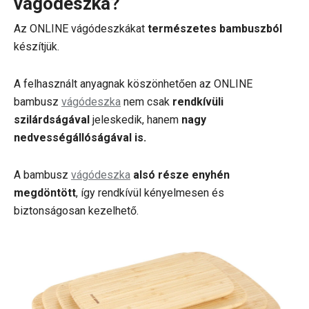
vágódeszka?
Az ONLINE vágódeszkákat
természetes bambuszból
készítjük.
A felhasznált anyagnak köszönhetően az ONLINE
bambusz
vágódeszka
nem csak
rendkívüli
szilárdságával
jeleskedik, hanem
nagy
nedvességállóságával is.
A bambusz
vágódeszka
alsó része enyhén
megdöntött
, így rendkívül kényelmesen és
biztonságosan kezelhető.