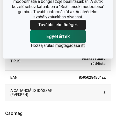
módosíthatja a böngészője beállításaiban. A sütik
kezeléséhez kattintson a "Beállítások módosítása"
gombra. További információt az Adatvédelmi
műanyag,
ANYAG
szabályzatunkban olvashat.
rozsdamentes acél
További lehetőségek
BESOROLÁS
konyha elrendezése
Egyetértek
TERMÉKCSALÁD
OCTOPUS
Hozzájárulás
megtagadása itt
.
felakasztható
TÍPUS
rúd/lista
EAN
8595028450422
A GARANCIÁLIS IDŐSZAK
3
(ÉVEKBEN)
Csomag