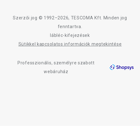
TESCOMA garancia és szerviz
Rólunk
Design
Szerzői jog © 1992–2026, TESCOMA Kft. Minden jog
Minőség
fenntartva.
lábléc-kifejezések
Blog
Sütikkel kapcsolatos információk megtekintése
Kapcsolat
Professzionális, személyre szabott
Adatkezelési Tájékoztató
webáruház
Akadálymentességi nyilatkozat