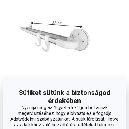
Méretek
Sütiket sütünk a biztonságod
érdekében
A TERMÉK HOSSZA (CM)
35
Nyomja meg az "Egyetértek" gombot annak
megerősítéséhez, hogy elolvasta és elfogadja
Adatvédelmi szabályzatunkat. A sütik tárolását, illetve
az adatokhoz való hozzáférés feltételeit bármikor
Egyéb paraméterek