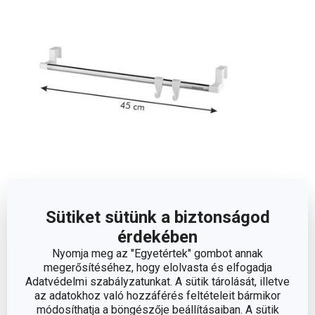
Méretek
Sütiket sütünk a biztonságod
érdekében
A TERMÉK HOSSZA (CM)
40
Nyomja meg az "Egyetértek" gombot annak
megerősítéséhez, hogy elolvasta és elfogadja
Adatvédelmi szabályzatunkat. A sütik tárolását, illetve
Egyéb paraméterek
az adatokhoz való hozzáférés feltételeit bármikor
módosíthatja a böngészője beállításaiban. A sütik