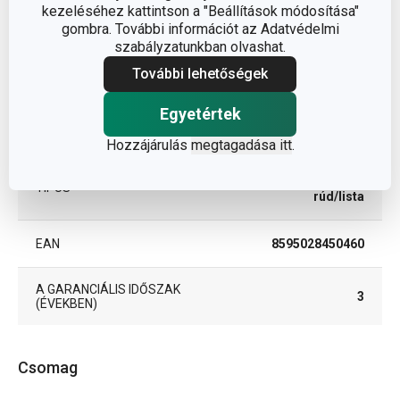
kezeléséhez kattintson a "Beállítások módosítása"
műanyag,
ANYAG
gombra. További információt az Adatvédelmi
rozsdamentes acél
szabályzatunkban olvashat.
További lehetőségek
BESOROLÁS
konyha elrendezése
Egyetértek
TERMÉKCSALÁD
OCTOPUS
Hozzájárulás
megtagadása itt
.
felakasztható
TÍPUS
rúd/lista
EAN
8595028450460
A GARANCIÁLIS IDŐSZAK
3
(ÉVEKBEN)
Csomag