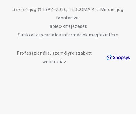
Design
Szerzői jog © 1992–2026, TESCOMA Kft. Minden jog
Minőség
fenntartva.
lábléc-kifejezések
Blog
Sütikkel kapcsolatos információk megtekintése
Kapcsolat
Professzionális, személyre szabott
Adatkezelési Tájékoztató
webáruház
Akadálymentességi nyilatkozat