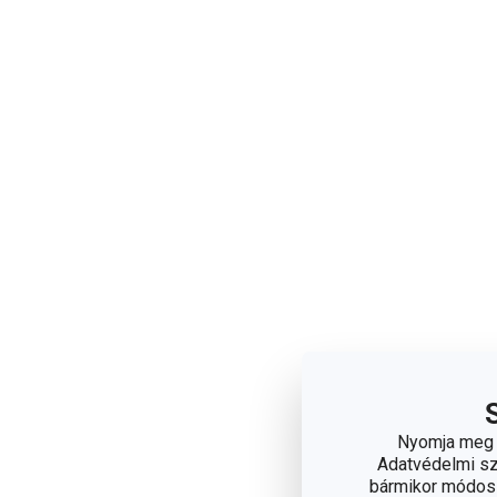
Nyomja meg a
Adatvédelmi sza
bármikor módosít