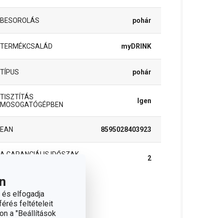
BESOROLÁS
pohár
TERMÉKCSALÁD
myDRINK
TÍPUS
pohár
TISZTÍTÁS
Igen
MOSOGATÓGÉPBEN
EAN
8595028403923
A GARANCIÁLIS IDŐSZAK
2
(ÉVEKBEN)
n
 és elfogadja
somag
érés feltételeit
on a "Beállítások