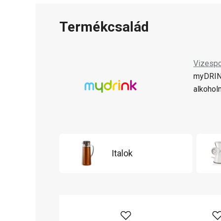
Termékcsalád
Vizespo
myDRINK
alkohol
Italok