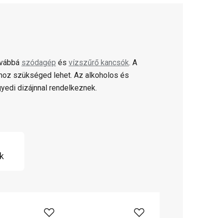
ovábbá
szódagép
és
vízszűrő kancsók
. A
hoz szükséged lehet. Az alkoholos és
yedi dizájnnal rendelkeznek.
k