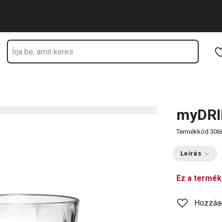
Ugrás a fő tartalomhoz
Ugrás a navigációhoz
Ugrás a kereséshez
myDRIN
Termékkód
306
Leírás
Ez a termék
Hozzáa