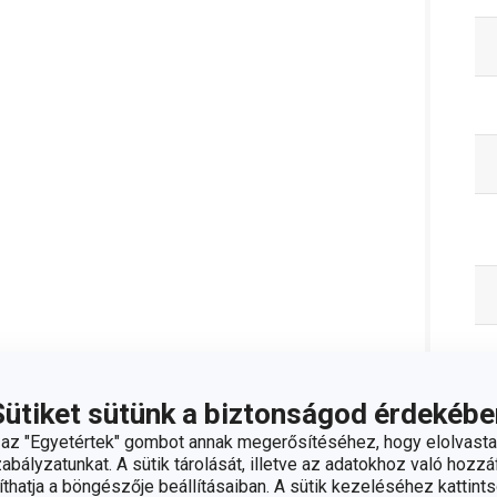
Sütiket sütünk a biztonságod érdekébe
z "Egyetértek" gombot annak megerősítéséhez, hogy elolvasta
C
bályzatunkat. A sütik tárolását, illetve az adatokhoz való hozzáf
hatja a böngészője beállításaiban. A sütik kezeléséhez kattints