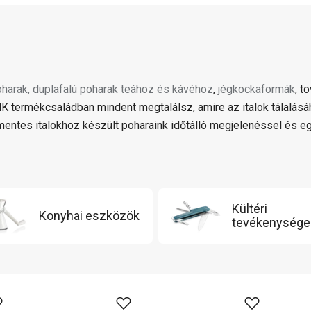
harak, duplafalú poharak teához és kávéhoz
,
jégkockaformák
, t
 termékcsaládban mindent megtalálsz, amire az italok tálalásá
mentes italokhoz készült poharaink időtálló megjelenéssel és eg
Kültéri
Konyhai eszközök
tevékenysége