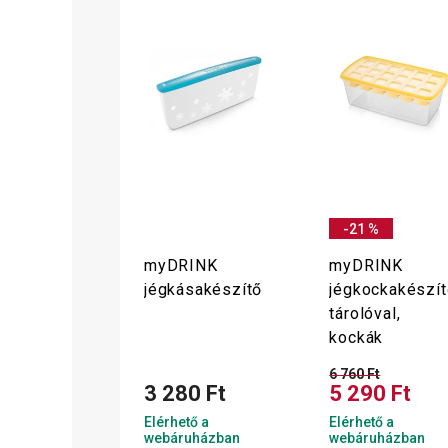
-21 %
myDRINK
myDRINK
jégkásakészítő
jégkockakészít
tárolóval,
kockák
6 760 Ft
3 280 Ft
5 290 Ft
Elérhető a
Elérhető a
webáruházban
webáruházban