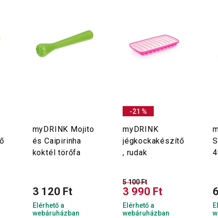
-21 %
myDRINK Mojito
myDRINK
m
ő
és Caipirinha
jégkockakészítő
S
koktél törőfa
, rudak
4
5 100 Ft
3 120 Ft
3 990 Ft
6
Elérhető a
Elérhető a
E
webáruházban
webáruházban
w