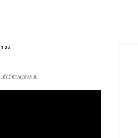
almas.
;
info@tescoma.hu