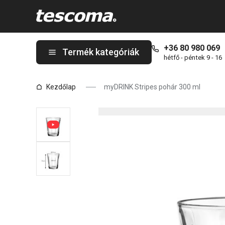
A myDRINK Stripes pohár 300 ml oldalon tartózkodik
+36 80 980 069
Termék kategóriák
hétfő - péntek 9 - 16
Kezdőlap
myDRINK Stripes pohár 300 ml