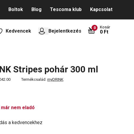
Boltok
Blog
Tescoma klub
Kapcsolat
Kosár
0
Kedvencek
Bejelentkezés
0 Ft
K Stripes pohár 300 ml
042.00
Termékcsalád:
myDRINK
 már nem eladó
dás a kedvencekhez