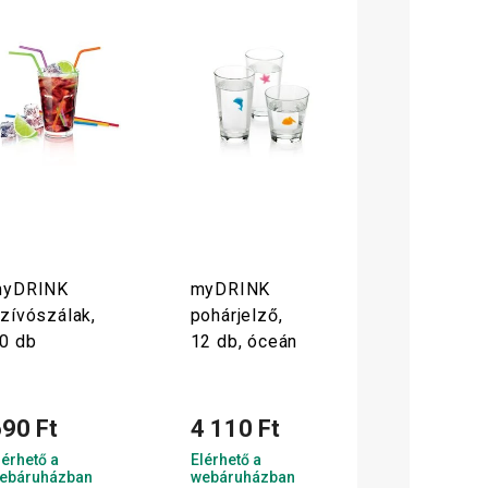
yDRINK
myDRINK
zívószálak,
pohárjelző,
0 db
12 db, óceán
90 Ft
4 110 Ft
lérhető a
Elérhető a
ebáruházban
webáruházban