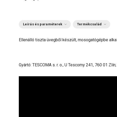
Leírás és paraméterek
Termékcsalád
Ellenálló tiszta üvegből készült, mosogatógépbe alk
Gyártó: TESCOMA s. r. o., U Tescomy 241, 760 01 Zlín