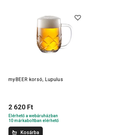
Ha te is kedveled a finom söröket, akkor a myBEER
kollekció neked készült – ezekkel a stílusos darabokkal
igazán különleges élmény lesz a kedvenc aranyló italod
elfogyasztása. Találsz köztük háromdecis poharat, korsót
és söröskancsót is – mindegyiket egyedi, karakteres
dizájn jellemzi.
Italok
myBEER korsó, Lupulus
2 620 Ft
Elérhető a webáruházban
10 márkaboltban elérhető
Kosárba