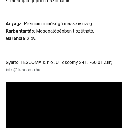
mosogatógépben tisztíthatók
Anyaga
: Prémium minőségű masszív üveg.
Karbantartás
: Mosogatógépben tisztítható.
Garancia
: 2 év.
Gyártó: TESCOMA s. r. o., U Tescomy 241, 760 01 Zlín;
info@tescoma.hu