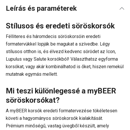
Leírás és paraméterek
Stílusos és eredeti söröskorsók
Félliteres és háromdecis söröskorsóin eredeti
formatervükkel lopják be magukat a szívedbe. Légy
stílusos otthon is, és élvezd kedvenc sörödet az Icon,
Lupulus vagy Salute korsókból! Választhatsz egyforma
korsókat, vagy akár kombinálhatod is őket, hiszen remekül
mutatnak egymás mellett.
Mi teszi különlegessé a myBEER
söröskorsókat?
A myBEER korsók eredeti formatervezése tökéletesen
követi a hagyományos söröskorsók kialakítását.
Prémium minőségű, vastag üvegből készült, amely