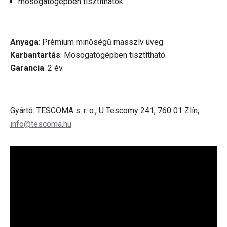
mosogatógépben tisztíthatók
Anyaga
: Prémium minőségű masszív üveg.
Karbantartás
: Mosogatógépben tisztítható.
Garancia
: 2 év.
Gyártó: TESCOMA s. r. o., U Tescomy 241, 760 01 Zlín;
info@tescoma.hu