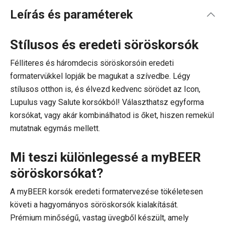
Leírás és paraméterek
Stílusos és eredeti söröskorsók
Félliteres és háromdecis söröskorsóin eredeti
formatervükkel lopják be magukat a szívedbe. Légy
stílusos otthon is, és élvezd kedvenc sörödet az Icon,
Lupulus vagy Salute korsókból! Választhatsz egyforma
korsókat, vagy akár kombinálhatod is őket, hiszen remekül
mutatnak egymás mellett.
Mi teszi különlegessé a myBEER
söröskorsókat?
A myBEER korsók eredeti formatervezése tökéletesen
követi a hagyományos söröskorsók kialakítását.
Prémium minőségű, vastag üvegből készült, amely