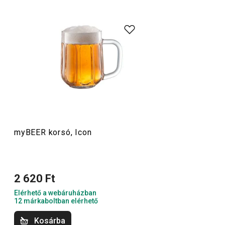
Ha te is kedveled a finom söröket, akkor a myBEER
kollekció neked készült – ezekkel a stílusos darabokkal
igazán különleges élmény lesz a kedvenc aranyló italod
elfogyasztása. Találsz köztük háromdecis poharat, korsót
és söröskancsót is – mindegyiket egyedi, karakteres
dizájn jellemzi.
Italok
myBEER korsó, Icon
2 620 Ft
Elérhető a webáruházban
12 márkaboltban elérhető
Kosárba