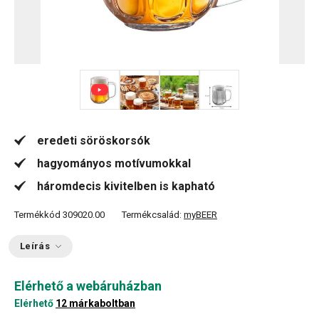
+ 1
eredeti söröskorsók
hagyományos motívumokkal
háromdecis kivitelben is kapható
Termékkód
309020.00
Termékcsalád:
myBEER
Leírás
Elérhető a webáruházban
Elérhető
12 márkaboltban